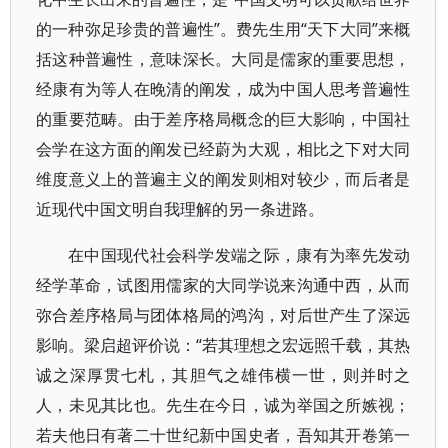
的一种弥足珍贵的普遍性”。费先生用“天下大同”来概
括这种普遍性，意味深长。大同是儒家的重要思想，
经康有为等人在晚清的阐发，成为中国人思考普遍性
的重要范畴。由于差序格局概念的巨大影响，中国社
会学在这方面的阐发已经蔚为大观，相比之下对大同
维度意义上的普遍主义的阐发则相对较少，而后者是
近现代中国文明自我理解的另一条进路。
在中国现代社会科学发端之际，康有为率先发动
经学革命，试图用儒家的大同学说来沟通中西，从而
弥合差序格局与团体格局的鸿沟，对后世产生了深远
影响。梁启超评价说：“若其理想之宏远照千载，其热
诚之深厚贯七札，其胆气之雄伟横一世，则并时之
人，未见其比也。先生在今日，诚为举国之所嫉视；
若夫他日有著二十世纪新中国史者，吾知其开卷第一