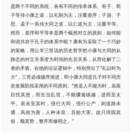
是两个不同的系统，各有不同的传承体系。有子、荀
子等传小康之道，以礼制为主，注重差序；子游、子
思、孟子一系传大同之道，以仁道为主，注重平等。
然而，差序和平等本是两个截然对立的原则，如何能
和谐共存于孔子的体系中呢？康有为采取了一个巧妙
的策略，用公羊三世说的历史哲学把小康与大同的从
静态的对立关系变为时间的先后关系，从而化解了二
者的矛盾。在他的论证逻辑中，特别突出了“礼以时为
大”，三世必须循序渐进，即小康大同是孔子对不同历
史发展阶段采用的不同原则。“然圣人不能为时，虽蒿
目忧其患，而生当乱世，不能骤逾级越，进而至太
平。若未至其时，强行大同，强行公产，则道路未
通，风俗为善，人种未良，且贻大害。故只得因其
俗，顺其势，整齐而修明之。”