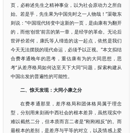
页，必称述先生之精神事业，以为社会原动力之所自
始。若是乎，先生果为中国先时之一人物哉！”渠敬东
则说：“中国现代转变中这新的一页，是由康有为翻开
的，而他‘创世’前言的第一章，是经学的革命。无论后
世评价若何，康氏等人缔造的这一起点，依然是我们
今天无法摆脱的现代命运，必须予以正视。”本文拟结
合费孝通晚年的思考，重估康有为的大同思想，思
考“从差序格局如何达至天下大同”问题，探索构建从
中国出发的普遍性的可能性。
二、惊天发现：大同小康之分
在费孝通那里，差序格局和团体格局属于理念
型，分别用来刻画中西社会的根本差异，虽然现实中
难以截然二分，但本质而言二者是“刚刚相反”的。而
最根本的差别，是差序与平等的对立，以及情感上爱