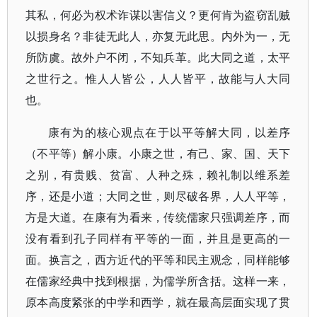
其私，何必为权术诈谋以害信义？更何肯为盗窃乱贼
以损身名？非徒无此人，亦复无此思。内外为一，无
所防虞。故外户不闭，不知兵革。此大同之道，太平
之世行之。惟人人皆公，人人皆平，故能与人大同
也。
康有为的核心观点在于以平等解大同，以差序
（不平等）解小康。小康之世，有己、家、国、天下
之别，有贵贱、贫富、人种之殊，赖礼制以维系差
序，还是小道；大同之世，则尽破各界，人人平等，
方是大道。在康有为看来，传统儒家只强调差序，而
没有看到孔子同样有平等的一面，并且是更高的一
面。换言之，西方近代的平等和民主观念，同样能够
在儒家经典中找到根据，为儒学所含括。这样一来，
原本高度紧张的中学和西学，就在最高层面实现了贯