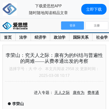
下载爱思想APP
立即下载
随时随地阅读精品文章
登录
注册
首页
法学
经济学
政治学
国际关系
社会学
李荣山：究天人之际：康有为的纠结与普遍性
的两难——从费孝通出发的考察
选择字号：
大
中
小
本文共阅读 2958 次 更新时间：
2025-03-08 10:17
进入专题：
天人之际
康有为
费孝通
●
李荣山