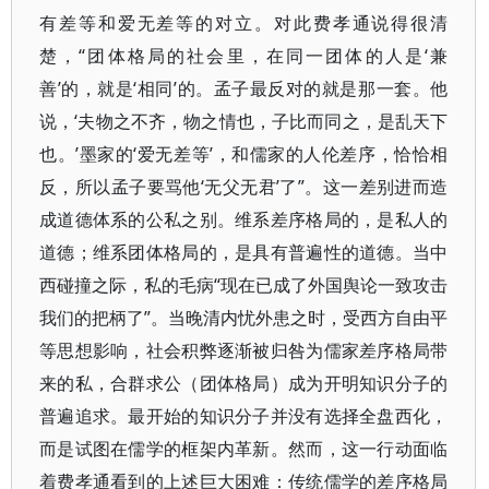
有差等和爱无差等的对立。对此费孝通说得很清
楚，“团体格局的社会里，在同一团体的人是‘兼
善’的，就是‘相同’的。孟子最反对的就是那一套。他
说，‘夫物之不齐，物之情也，子比而同之，是乱天下
也。’墨家的‘爱无差等’，和儒家的人伦差序，恰恰相
反，所以孟子要骂他‘无父无君’了”。这一差别进而造
成道德体系的公私之别。维系差序格局的，是私人的
道德；维系团体格局的，是具有普遍性的道德。当中
西碰撞之际，私的毛病“现在已成了外国舆论一致攻击
我们的把柄了”。当晚清内忧外患之时，受西方自由平
等思想影响，社会积弊逐渐被归咎为儒家差序格局带
来的私，合群求公（团体格局）成为开明知识分子的
普遍追求。最开始的知识分子并没有选择全盘西化，
而是试图在儒学的框架内革新。然而，这一行动面临
着费孝通看到的上述巨大困难：传统儒学的差序格局