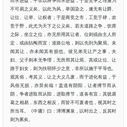
而求进益，平世以辨争而求进益，于是竞争之理遂为
不可易之义矣。以此为风，举国染之，遂无有让爵、
让位、让举、让权者；于是商竞之市，工竞于肆，农
竞于野，此尤为天下之公义矣。若夫道路之争，饮席
之际，坐立之位，亦无所用其让者。位则或由主人所
定，或由拈阄而宜；道路公地，则以先到为聚焉。未
闻其让，亦未闻其有损也。彼兄弟无让产之事，夫
妇、父子则本无争理，无所用其让焉。其或让位、让
路于妇女，则为扶弱怀少之意，非所以施于平等也。
观其俗，考其义，让之大义几废，而于进化有益，于
风俗无损，亦异矣哉！盖道有阴阳，让者撙节而从
阴，争者进取而从阳，进取撙节，道各有宜；其犹裘
葛之相易，东西之相反，而皆不可废者也，视其时之
所当耳。《中庸》曰：溥博渊泉，以时出之，反其时
则为累矣。