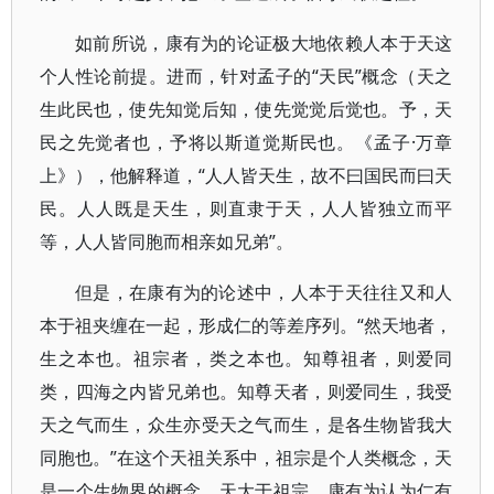
如前所说，康有为的论证极大地依赖人本于天这
个人性论前提。进而，针对孟子的“天民”概念（天之
生此民也，使先知觉后知，使先觉觉后觉也。予，天
民之先觉者也，予将以斯道觉斯民也。《孟子·万章
上》），他解释道，“人人皆天生，故不曰国民而曰天
民。人人既是天生，则直隶于天，人人皆独立而平
等，人人皆同胞而相亲如兄弟”。
但是，在康有为的论述中，人本于天往往又和人
本于祖夹缠在一起，形成仁的等差序列。“然天地者，
生之本也。祖宗者，类之本也。知尊祖者，则爱同
类，四海之内皆兄弟也。知尊天者，则爱同生，我受
天之气而生，众生亦受天之气而生，是各生物皆我大
同胞也。”在这个天祖关系中，祖宗是个人类概念，天
是一个生物界的概念，天大于祖宗。康有为认为仁有