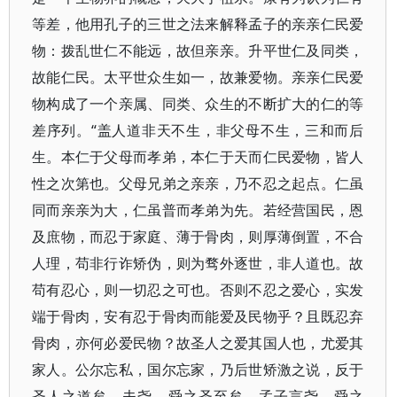
等差，他用孔子的三世之法来解释孟子的亲亲仁民爱
物：拨乱世仁不能远，故但亲亲。升平世仁及同类，
故能仁民。太平世众生如一，故兼爱物。亲亲仁民爱
物构成了一个亲属、同类、众生的不断扩大的仁的等
差序列。“盖人道非天不生，非父母不生，三和而后
生。本仁于父母而孝弟，本仁于天而仁民爱物，皆人
性之次第也。父母兄弟之亲亲，乃不忍之起点。仁虽
同而亲亲为大，仁虽普而孝弟为先。若经营国民，恩
及庶物，而忍于家庭、薄于骨肉，则厚薄倒置，不合
人理，苟非行诈矫伪，则为骛外逐世，非人道也。故
苟有忍心，则一切忍之可也。否则不忍之爱心，实发
端于骨肉，安有忍于骨肉而能爱及民物乎？且既忍弃
骨肉，亦何必爱民物？故圣人之爱其国人也，尤爱其
家人。公尔忘私，国尔忘家，乃后世矫激之说，反于
圣人之道矣。夫尧、舜之圣至矣，孟子言尧、舜之