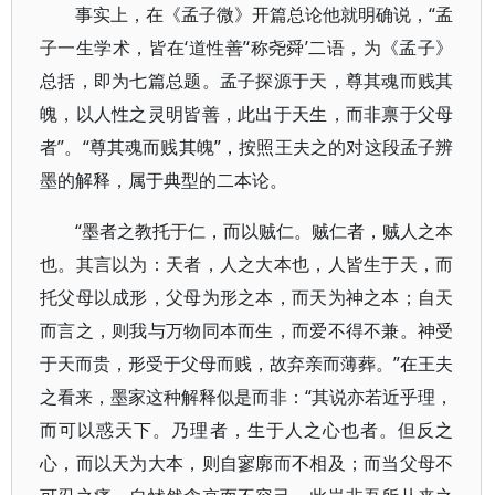
事实上，在《孟子微》开篇总论他就明确说，“孟
子一生学术，皆在‘道性善’‘称尧舜’二语，为《孟子》
总括，即为七篇总题。孟子探源于天，尊其魂而贱其
魄，以人性之灵明皆善，此出于天生，而非禀于父母
者”。“尊其魂而贱其魄”，按照王夫之的对这段孟子辨
墨的解释，属于典型的二本论。
“墨者之教托于仁，而以贼仁。贼仁者，贼人之本
也。其言以为：天者，人之大本也，人皆生于天，而
托父母以成形，父母为形之本，而天为神之本；自天
而言之，则我与万物同本而生，而爱不得不兼。神受
于天而贵，形受于父母而贱，故弃亲而薄葬。”在王夫
之看来，墨家这种解释似是而非：“其说亦若近乎理，
而可以惑天下。乃理者，生于人之心也者。但反之
心，而以天为大本，则自寥廓而不相及；而当父母不