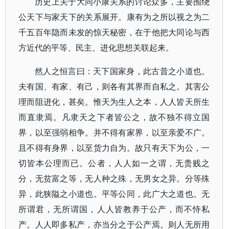
历史上关于大同小康关系的讨论众多，主要围绕
公天下与家天下的关系展开。康有为之所以视之为二
千五百年隐而未发的惊天秘密，在于他把大同论与西
方近代的平等、民主、进化思想关联起来。
然人之恒言曰：天下国家身，此古昔之小道也。
夫有国、有家、有己，则各有其界而自私之。其害公
理而阻进化，甚矣。惟天为生人之本，人人皆天所生
而直隶焉。凡隶天之下者皆公之，故不独不得立国
界，以至强弱相争。并不得有家界，以至亲爱不广。
且不得有身界，以至货力自为。故只有天下为公，一
切皆本公理而已。公者，人人如一之谓，无贵贱之
分，无贫富之等，无人种之殊，无男女之异。分等殊
异，此狭隘之小道也。平等公同，此广大之道也。无
所谓君，无所谓国，人人皆教养于公产，而不恃私
产。人人即多私产，亦当分之于公产焉。则人无所用