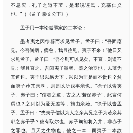
不息灭，孔子之道不著，是邪说诬民，充塞仁义
也。”（《孟子·滕文公下》）
孟子用一本论驳墨家的二本论：
墨者夷之因徐辟而求见孟子。孟子曰：“吾固愿
见。今吾尚病，病愈，我且往见。夷子不来！”他日又
求见孟子。孟子曰：“吾今则可以见矣。不直，则道不
见；我且直之。吾闻夷子墨者。墨之治丧也，以薄为
其道也。夷子思以易天下，岂以为非是而不贵也？然
而夷子葬其亲厚，则是以所贱事亲也。”徐子以告夷
子。夷子曰：“儒者之道，古之人‘若保赤子’，此言何
谓也？之则以为爱无差等，施由亲始。”徐子以告孟
子。孟子曰：“夫夷子信以为人之亲其兄之子为若亲其
邻之赤子乎？彼有取尔也。赤子匍匐将入井，非赤子
之罪也。且天之生物也，使之一本，而夷子二本故