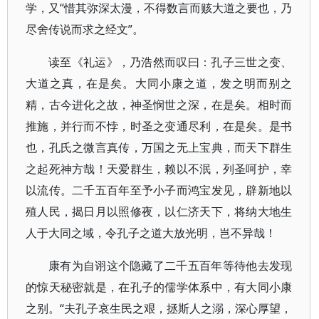
学，又“惜其弥深太漫，不得数言而赅大道之要也，乃
尽舍传说而求之经文”。
读至《礼运》，乃浩然而叹曰：孔子三世之变、
大道之真，在是矣。大同小康之道，发之明而别之
精，古今进化之故，神圣悯世之深，在是矣。相时而
推施，并行而不悖，时圣之变通尽利，在是矣。是书
也，孔氏之微言真传，万国之无上宝典，而天下群生
之起死神方哉！天爱群生，赖以不泯，列圣呵护，幸
以流传。二千五百年至予小子而鸿宝发见，辟新地以
殖人民，揭日月以照修夜，以仁济天下，将纳大地生
人于大同之域，令孔子之道大放光明，岂不异哉！
康有为自诩这个隐藏了二千五百年等待他去发现
的惊天秘密就是，在孔子的儒学体系中，有大同小康
之别。“夫孔子哀生民之艰，拯斯人之溺，深心厚望，