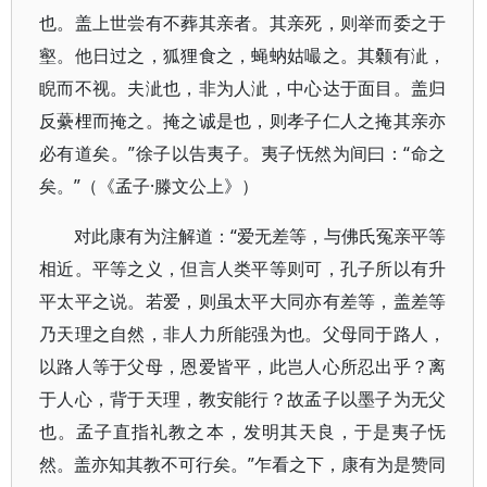
也。盖上世尝有不葬其亲者。其亲死，则举而委之于
壑。他日过之，狐狸食之，蝇蚋姑嘬之。其颡有泚，
睨而不视。夫泚也，非为人泚，中心达于面目。盖归
反虆梩而掩之。掩之诚是也，则孝子仁人之掩其亲亦
必有道矣。”徐子以告夷子。夷子怃然为间曰：“命之
矣。”（《孟子·滕文公上》）
对此康有为注解道：“爱无差等，与佛氏冤亲平等
相近。平等之义，但言人类平等则可，孔子所以有升
平太平之说。若爱，则虽太平大同亦有差等，盖差等
乃天理之自然，非人力所能强为也。父母同于路人，
以路人等于父母，恩爱皆平，此岂人心所忍出乎？离
于人心，背于天理，教安能行？故孟子以墨子为无父
也。孟子直指礼教之本，发明其天良，于是夷子怃
然。盖亦知其教不可行矣。”乍看之下，康有为是赞同