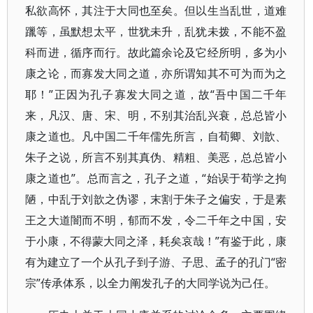
私欲高怀，其注于大同也至矣。但以生当乱世，道难
躐等，虽默想太平，世犹未升，乱犹未拨，不能不盈
科而进，循序而行。故此篇余论及它经所明，多为小
康之论，而寡发大同之道，亦所谓知其不可为而为之
耶！”正因为孔子寡发大同之道，故“吾中国二千年
来，凡汉、唐、宋、明，不别其治乱兴衰，总总皆小
康之道也。凡中国二千年儒先所言，自荀卿、刘歆、
朱子之说，所言不别其真伪、精粗、美恶，总总皆小
康之道也”。总而言之，孔子之道，“始误于荀学之拘
陋，中乱于刘歆之伪谬，末割于朱子之偏安，于是素
王之大道闇而不明，郁而不发，令二千年之中国，安
于小康，不得蒙大同之泽，耗矣哀哉！”有鉴于此，康
有为建立了一个从孔子到子游、子思、孟子的孔门“密
宗”传承体系，以全力阐发孔子的大同学说为己任。