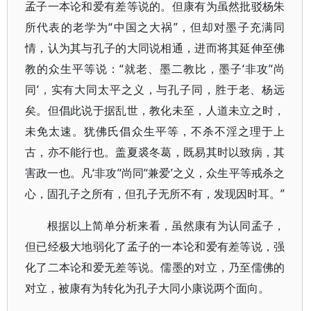
孟子一本论和爱有差等说的。但康有为虽然批驳杨朱
所代表的老学为“中国之大祸”，但却对墨子充满同
情，认为其与孔子的大同说相通，进而将其延伸至佛
教的众生平等说：“就老、墨二教比，墨子‘非攻’‘尚
同’，实有大同太平之义，与孔子同，胜于老、杨远
矣。但倡此说于据乱世，教化未至，人道未立之时，
未免太速。犹佛氏倡众生平等，不杀不淫之理于上
古，亦不能行也。盖夏裘冬葛，既易其时以致病，其
害政一也。凡‘非攻’‘尚同’‘兼爱’之义，众生平等戒杀之
心，固孔子之所有，但孔子无所不有，发现因时耳。”
根据以上简单分析来看，虽然康有为认同孟子，
但已经极大地弱化了孟子的一本论和爱有差等说，强
化了二本论和爱无差等说。儒墨的对立，乃至儒佛的
对立，被康有为转化为孔子大同小康说两个面向。