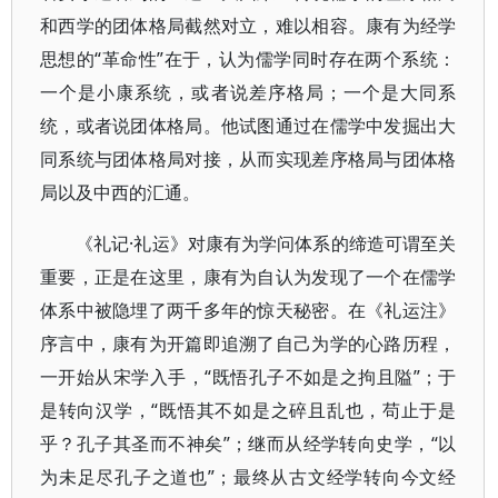
和西学的团体格局截然对立，难以相容。康有为经学
思想的“革命性”在于，认为儒学同时存在两个系统：
一个是小康系统，或者说差序格局；一个是大同系
统，或者说团体格局。他试图通过在儒学中发掘出大
同系统与团体格局对接，从而实现差序格局与团体格
局以及中西的汇通。
《礼记·礼运》对康有为学问体系的缔造可谓至关
重要，正是在这里，康有为自认为发现了一个在儒学
体系中被隐埋了两千多年的惊天秘密。在《礼运注》
序言中，康有为开篇即追溯了自己为学的心路历程，
一开始从宋学入手，“既悟孔子不如是之拘且隘”；于
是转向汉学，“既悟其不如是之碎且乱也，苟止于是
乎？孔子其圣而不神矣”；继而从经学转向史学，“以
为未足尽孔子之道也”；最终从古文经学转向今文经