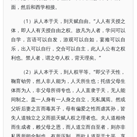
面，然后和西学相接。
（1）从人本于天，到天赋自由。“人人有天授之
体，即人人有天授自由之权。故凡为人者，学问可以
自学，言语可以自发，游观可以自如，宴飨可以自
乐，出入可以自行，交合可以自主，此人人公有之权
利也。禁人者，谓之夺人权，背天理矣。”
（2）从人本于天，到人权平等。“即父子天性，
鞠育劬劳，然人非人能为，人天所生也；托借父母生
体而为人，非父母所得专也，人人直隶于天，无人能
间制之。盖一人身有一人身之自立，无私属焉。然或
父听后妻之言而毒其子，母有偏爱之性而虐其孙，皆
失人道独立之义而损天赋人权之理者也。夫人道相倚
而生成者，赖父母之恩，而人道立而自至者，则亦非
私恩所能全制也。有所压制，而欲人道至于太平，享