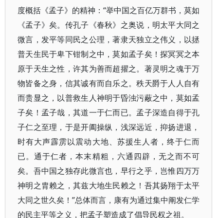
度概括《孟子》的精神：“举中国之百亿万群书，莫如
《孟子》矣。传孔子《春秋》之奥说，明太平大同之
微言，发平等同民之公理，著隶天独立之伟义，以拯
普天生民于卑下钳制之中，莫如孟子矣！探冥冥之本
原于天生之性，许其为善而超擢之。著灵明之魂于万
物皆备之身，信其诚有而自乐之。秩天爵于人人自有
而贵显之，以普救生人神明于昏浊污蔽之中，莫如孟
子矣！孟子哉，其道一于仁而已。孟子深造自得于孔
子仁之至理，于是开阖操纵，浅深远近，抑扬进退，
时有大声霹雳以震动大地、苏援生人者，终于仁而
已。通于仁者，本末精粗，六通四辟，无之而不可
矣。吾中国之独存此微言也，早行之乎，岂惟四万万
神明之胄赖之，其兹大地生民赖之！吾其扬翔于太平
大同之世久矣！”总体而言，康有为通过集中阐发仁学
的民主平等之义，把孟子塑造成了倡导民权之祖。