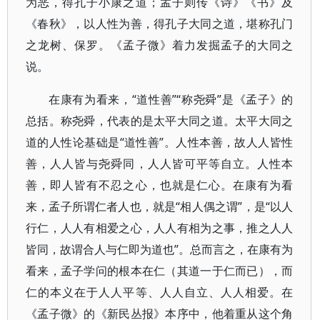
为恶，得孔子小康之道；孟子则传《诗》《书》及
《春秋》，以人性为善，得孔子大同之道，堪称孔门
之龙树、保罗。《孟子微》着力发掘孟子的大同之
说。
在康有为看来，“道性善”“称尧舜”是《孟子》的
总括。称尧舜，代表的是太平大同之道。太平大同之
道的人性论基础是“道性善”。人性本善，故人人皆性
善，人人皆与尧舜同，人人皆可平等自立。人性本
善，即人皆有不忍之心，也就是仁心。在康有为看
来，孟子所谓仁者人也，就是“相人偶之谓”，是“以人
行仁，人人有相爱之心，人人有相为之事，推之人人
皆同，故谓合人与仁即为道也”。总而言之，在康有为
看来，孟子学问的根本在仁（其道一于仁而已），而
仁的本义在于人人平等、人人自立、人人相爱。在
《孟子微》的《新民丛报》本序中，他着重从这个角