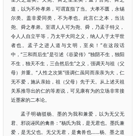
道，以为不外孝弟，可谓直指了当。大孝不匮，永锡
尔类。盖非爱同类，不为孝也。此言仁之本，当法
尧、舜之孝弟。至谓人人可为尧、舜，乃孟子特义，
令人人自立平等，乃太平大同之义，纳人人于太平世
者也。孟子之进人道与文明，至矣！”在这段话
中，“三和而后生”是引述《谷梁传》“独阴不生，独阳
不生，独天不生，三合然后生”之义，强调天与祖（父
母）并重。“人性之次第”强调仁虽同而亲亲为大，仁
无不爱，施从亲始，祖（父母）先于天。从上述天祖
关系推导出的仁的等差说，可见康有为的立场非常接
近墨家的二本论。
孟子明确驳杨、墨的为我和兼爱，以为无父无
君、邪说诬民的禽兽：“杨氏为我，是无君也。墨氏兼
爱，是无父也。无父无君，是禽兽也……杨、墨之道