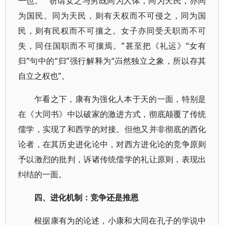
一也。”“窃谓女之与男既同为人体，同为天民，亦同
为国民。同为天民，则有天权而不可侵之，同为国
民，则有民权而不可攘之。女子亦同受天职而不可
失，同任国职而不可攘焉。”甚至把《礼运》“女有
归”句中的“归”强行解释为“岿然独立之象，所以存其
自立之权也”。
乍看之下，康有为强化人本于天的一面，特别是
在《大同书》中以破家的激进方式，彻底颠覆了传统
儒学，实现了和西学的对接。但他又并非彻底的西化
论者，在其历史进化论中，对西方进化论的竞争原则
予以激烈的批判，诉诸传统儒学的礼让原则，表现出
纠结的一面。
四、进化机制：竞争还是推恩
根据康有为的论述，小康和大同在孔子的学说中