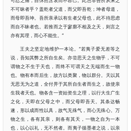
可忍之痛，自怵然含哀而不容己。此岂非吾所从来之
不可昧者乎？盖乾者父道，而父即吾乾；坤者母道，
而母即吾坤。吾所亲承以有生者父母也，此不待思虑
而自不昧者也。若推而之于寥廓不相及之天，则言之
亦有其理，而心不能生。”
王夫之坚定地维护一本论。“若夷子爱无差等之
说，吾知其弊之所自生矣。亦尝思天之生物乎，不可
谓物之不生于天也，而终不可谓天之无端而生一物
也。物有本而后生，故方以类聚，物以群分。天以其
无思无为之道，全付畀于其所自生者而生之，故使亲
生我者天也。物各含一资始资生之理，以行大生广生
之化，天即在父母之中，而父母即吾天。其条达畅
遂，形以成而性以具，故气无殊气，而心无殊心。万
物之生，各有其亲，则各有其天，一物之自为一本
也，以心以礼，无不然者。而夷子循墨者之说，以亲