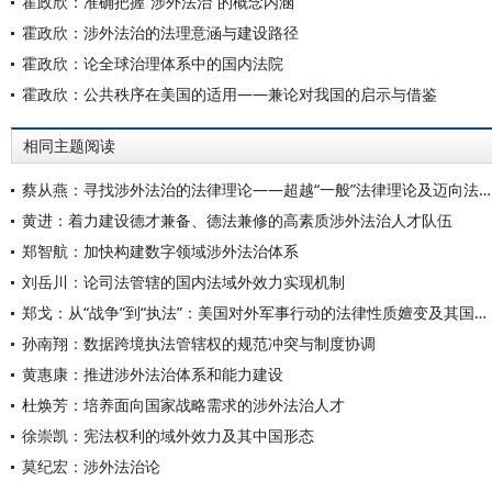
霍政欣：准确把握“涉外法治”的概念内涵
霍政欣：涉外法治的法理意涵与建设路径
霍政欣：论全球治理体系中的国内法院
霍政欣：公共秩序在美国的适用——兼论对我国的启示与借鉴
相同主题阅读
蔡从燕：寻找涉外法治的法律理论——超越“一般”法律理论及迈向法律吸引力理论
黄进：着力建设德才兼备、德法兼修的高素质涉外法治人才队伍
郑智航：加快构建数字领域涉外法治体系
刘岳川：论司法管辖的国内法域外效力实现机制
郑戈：从“战争”到“执法”：美国对外军事行动的法律性质嬗变及其国际法违法性
孙南翔：数据跨境执法管辖权的规范冲突与制度协调
黄惠康：推进涉外法治体系和能力建设
杜焕芳：培养面向国家战略需求的涉外法治人才
徐崇凯：宪法权利的域外效力及其中国形态
莫纪宏：涉外法治论