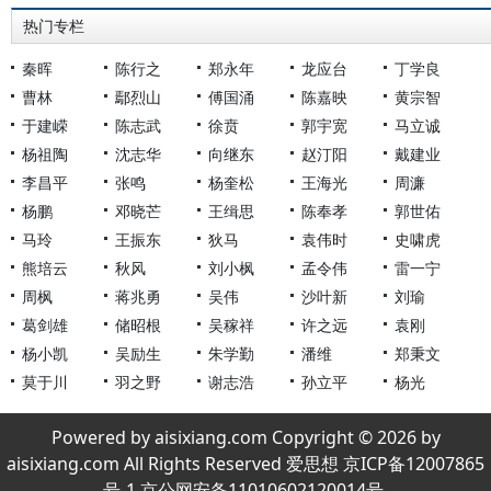
热门专栏
秦晖
陈行之
郑永年
龙应台
丁学良
曹林
鄢烈山
傅国涌
陈嘉映
黄宗智
于建嵘
陈志武
徐贲
郭宇宽
马立诚
杨祖陶
沈志华
向继东
赵汀阳
戴建业
李昌平
张鸣
杨奎松
王海光
周濂
杨鹏
邓晓芒
王缉思
陈奉孝
郭世佑
马玲
王振东
狄马
袁伟时
史啸虎
熊培云
秋风
刘小枫
孟令伟
雷一宁
周枫
蒋兆勇
吴伟
沙叶新
刘瑜
葛剑雄
储昭根
吴稼祥
许之远
袁刚
杨小凯
吴励生
朱学勤
潘维
郑秉文
莫于川
羽之野
谢志浩
孙立平
杨光
Powered by aisixiang.com Copyright © 2026 by
aisixiang.com All Rights Reserved 爱思想 京ICP备12007865
号-1 京公网安备11010602120014号.