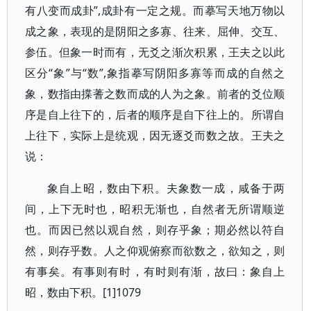
有八变而成卦”,成卦有一定之规。而摹写天地万物以
成之象，表现的是阴阳之多寡、往来、屈伸、交互、
参伍。但象一时而有，无爻之渐次积累，王夫之以此
区分“象”与“数”,象指摹写阴阳多寡等而成的自然之
象，数指由揲蓍之数而成的人为之象。前者的爻位顺
序是自上往下的，后者的顺序是自下往上的。所谓自
上往下，实际上是统观，因无逐爻而数之故。王夫之
说：
象自上昭，数由下积。夫象数一成，咸备于两
间，上下无时也，昭积无渐也，自然者无所谓顺逆
也。而因已然以观自然，则存乎象；期必然以符自
然，则存乎数。人之仰观俯察而欲数之，欲知之，则
有事矣。有事则有时，有时则有渐，故曰：象自上
昭，数由下积。[1]1079