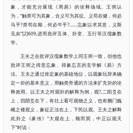
象，才能充分展现《周易》的诠释场域。王弼认
为，“触类可为其象，合义可为其征。义苟在健，何必
马乎?类苟在顺，何必牛乎?……忘象以求其意，义斯
见矣”[2]609,进而批评互体、卦变、五行等汉儒象数
学。
王夫之在批评汉儒象数学上同王弼一致，但他也
批评王弼之得意忘象、得象忘言的玄学解《易》方
法。王夫之通过肯定象的基础地位，以观象玩辞来确
定一卦的基本意义，用触类旁通的方法来扩充卦的诠
释效用。以王夫之对观卦的解释为例，观?,二阳爻在
上，四阴爻在下，有往上看可观物之义，也有阙门巍
峨之楼观义，象征正法在上，下民以观。王夫之解释
此卦之《彖传》“大观在上，顺而巽，中正以观天
下”时说：