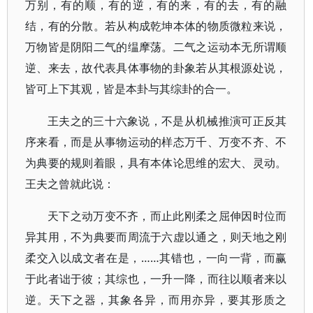
万别，有的顺，有的逆，有的来，有的去，有的融
结，有的分散。若从构成乾坤本体的物质微粒来说，
万物皆是阴阳二气的缊摩荡。二气之运动本无所谓顺
逆、来去，故代表具体事物的卦象若从其根源处说，
皆可上下其观，皆是本卦与其综卦的合一。
王夫之的三十六象说，不是从机械推演可正反其
序来看，而是从事物运动的样态万千、万变不齐、不
为典要的规则着眼，具有本体论思维的宏大、灵动。
王夫之曾就此说：
天下之动万变不齐，而止此刚柔之屈伸因时位而
异其用，不为典要而周流于六虚以通之，则天地之刚
柔交入以成文者在是，……其错也，一向一背，而赢
于此者诎于彼；其综也，一升一降，而往以顺者来以
逆。天下之器，其象各异，而用亦异，要其形质之