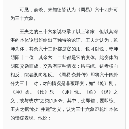
可见，俞琰、来知德皆认为《周易》六十四卦可
为三十六象。
王夫之的三十六象说继承了以上诸家，但以其深
湛的本体论思维给出了独特的论证。王夫之认为，乾
坤为体，其余六十二卦都是它的用。也可以说，乾坤
阴阳十二位，其余六十二卦都是它的变体。此变体为
阴阳交杂而成，交杂有两种情况：错与综。错者横向
相反，综者纵向相反。《周易·杂卦传》即将六十四卦
分为三十二对，对的情况是非覆即变，如“《乾》刚，
《坤》柔。《比》乐，《师》忧。《临》《观》之
义，或与或求”之类[1]639。其中，变即错，覆即综。
王夫之据“乾坤并建”之义，认为三十六象即乾坤本体
的错综表现。他说：