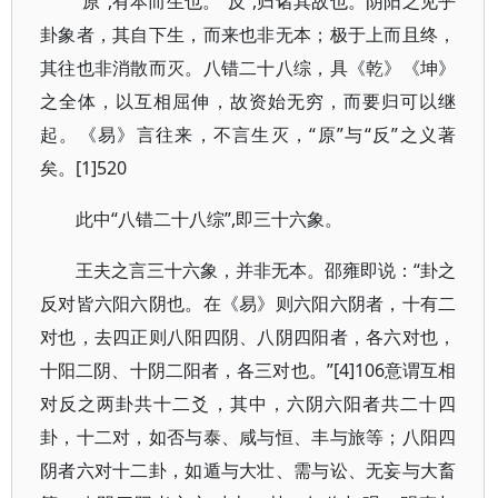
“原”,有本而生也。“反”,归诸其故也。阴阳之见乎
卦象者，其自下生，而来也非无本；极于上而且终，
其往也非消散而灭。八错二十八综，具《乾》《坤》
之全体，以互相屈伸，故资始无穷，而要归可以继
起。《易》言往来，不言生灭，“原”与“反”之义著
矣。[1]520
此中“八错二十八综”,即三十六象。
王夫之言三十六象，并非无本。邵雍即说：“卦之
反对皆六阳六阴也。在《易》则六阳六阴者，十有二
对也，去四正则八阳四阴、八阴四阳者，各六对也，
十阳二阴、十阴二阳者，各三对也。”[4]106意谓互相
对反之两卦共十二爻，其中，六阴六阳者共二十四
卦，十二对，如否与泰、咸与恒、丰与旅等；八阳四
阴者六对十二卦，如遁与大壮、需与讼、无妄与大畜