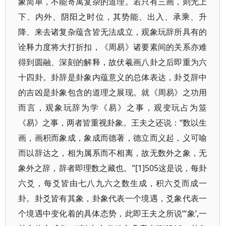
象简单，不能寄寓复杂的道理。若只有三画，则无上
下、内外、阴阳之时位，其势能、出入、承乘、升
降、来去诸复杂蕴含皆无法成立，观象玩辞所具有的
诠释力度将大打折扣，《周易》诸要素间的关系亦难
得到圆融、深刻的解释，故伏羲画八卦之后即重为六
十四卦。卦辞是卦象内蕴意义的总体表达，卦爻辞中
的吉凶是卦象包含的道理之展现。就《周易》之功用
而言，观象玩辞为学《易》之事，观变玩占为筮
《易》之事，两者皆重视卦象。王夫之还说：“数以生
画，画积而象成，象成而德著，德立而义起，义可喻
而以辞达之，相为属系而不相离，故无数外之象，无
象外之辞，辞者即理数之藏也。”[1]505这是说，每卦
六爻，每爻皆由七八九六之数生成，积六爻而成一
卦。卦爻皆有其象，卦象代表一个境遇，爻象代表一
个境遇中变化着的具体态势，此即王夫之所说“‘象’,一