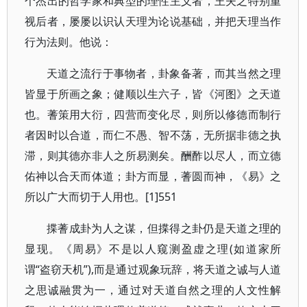
个杰出的哲学家和典型的理性主义者，王夫之特别重
视后者，屡屡以识认天理为论说基础，并把天理当作
行为法则。他说：
天道之流行于事物者，卦象备著，而其当然之理
皆显于所画之象；健顺以生六子，皆《河图》之天道
也。蓍策用大衍，四营而变化尽，则所以修德而制行
者因时以合道，而仁不愚、智不荡，无所据非德之执
滞，则其德亦非人之所易测矣。酬酢以尽人，而立德
佑神以合天而体道；卦方而显，蓍圆而神，《易》之
所以广大而切于人用也。[1]551
揲蓍成卦为人之谋，但揲得之卦仍是天道之理的
显现。《周易》不是以人窥测盈虚之理(如道家所
谓“盗窃天机”),而是通过观象玩辞，将天道之诚与人道
之思诚融贯为一，通过对天道自然之理的人文性解