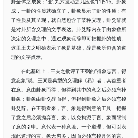
卦全体之成象；‘变’,九六发动之几应也”[1]516。卦象
成，一卦的性质就确立了，卦象显示了卦的性质；有
了性质及其呈现，就自然包含了某种义理，卦爻辞就
是对卦所含义理的文字表达。卦爻辞内在于由象数所
决定的义理之中，通过观象玩辞即可把握卦的性质。
这里王夫之明确表示了象是基础，辞是象所包含的道
理的文字点示。
在此基础上，王夫之批评了王弼的“得象忘言，得
意忘象”说。王弼是典型的义理解《易》者，其首重者
在意。意由卦象而得，但得到其中的意之后必须忘掉
卦象；卦象由卦爻辞而得，但得到卦象之后必须忘掉
卦爻辞。在王弼看来，言、象是得到意的工具，把握
了意之后必须抛弃言、象，以免拘泥于言、象而限制
了意的引申。意代表一种意境、一个道理，但可以表
现此道理的言、象无穷多，因而必须忘掉具体的言、