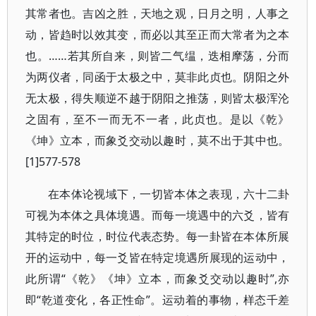
其常者也。吉凶之胜，天地之观，日月之明，人事之
动，皆趋时以效其变，而必以其至正而大常者为之本
也。……若其所自来，则皆二气缊，迭相摩荡，分而
为两仪者，同函于太极之中，莫非此贞也。阴阳之外
无太极，得失顺逆不越于阴阳之推荡，则皆太极浑沦
之固有，至不一而无不一者，此贞也。是以《乾》
《坤》立本，而象爻交动以趣时，莫不出于其中也。
[1]577-578
在本体论视域下，一切皆本体之表现，六十二卦
可视为本体之具体境遇。而每一境遇中的六爻，皆有
其特定的时位，时位代表态势。每一卦皆在本体所展
开的运动中，每一爻皆在特定境遇所展现的运动中，
此所谓“《乾》《坤》立本，而象爻交动以趣时”,亦
即“乾道变化，各正性命”。运动着的事物，样态千差