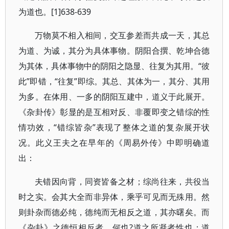
为道也。[1]638-639
万物莫不相入相间，交互参差而共成一天，其总
为道、为诚，其分为具体事物。阴阳合撰、乾坤合德
为其体，具体事物中的阴阳之隐显、往复为其用。“彼
此”即错，“往复”即综。其总、其体为一，其分、其用
为多。在体用、一多的阴阳互建中，道义于此展开。
《杂卦传》彰显的是互相对反、非覆即变之错综的性
情功效，“错综皆杂”表现了整体之道的复杂展开状
况。此义王夫之在早年的《周易外传》中即明确道
出：
夫错因向背，同资皆备之材；综尚往来，共役当
时之实。会其大全而非异体，乘乎可见而无殊用。然
则卦杂而德必纯，德纯而无相反之道，其亦曙矣。而
《杂卦》之德恒相反者，何也?道之所凝者性也；道