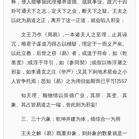
释，使人能够据此理修养道德、成就事业。故六十四
卦可通天下之志，定天下之业，断天下之疑。王夫之
以此为易道之正，离开了这一正道，就会陷入邪妄：
文王乃作《周易》,一本诸天人之至理，止其诬
冗，唯君子谋道乃得占以稽疑，理定于一而义严矣。
以此立教，后世之窃《易》者，或滥于符命，如《乾
凿度》;或淫于导引，如《参同契》;或假以饰浮屠之
邪妄，如李通玄之注《华严》;又其下则地术星命之小
人皆争托焉；恶知《易》之为用但如斯而已乎?[1]557
知天理、顺物情以崇德广业，其辞、其变、其
象、其占皆易道之一端，舍此则为邪妄!
三、三十六象：乾坤并建为体，错综合一为用
王夫之解《易》既重卦象，则卦象的数量就是一