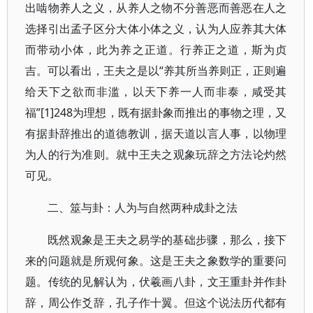
出啮物养人之义，从养人之物不分善恶而善恶在人之
选择引出孟子区分大体小体之义，认为人应养其大体
而带动小体，此为养之正道。行养正之道，斯为贞
吉。可以看出，王夫之是以“养其所当养则正，正则遍
给天下之欲而非滥，以天下养一人而非泰，咸受其
福”[1]248为理想，既有据卦象而推出的事物之理，又
有据卦辞推出的道德教训，据天道以言人事，以物理
为人的行为准则。就中王夫之观象玩辞之方法论灼然
可见。
二、筮与卦：人为与自然两种成卦之法
既然观象是王夫之易学的基础步骤，那么，接下
来的问题就是所观何象。这是王夫之象数学的重要问
题。传统的见解认为，伏羲画八卦，文王重卦并作卦
辞，周公作爻辞，孔子作十翼。但这个说法历代都有