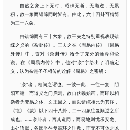
自然之象上下无时，昭积无渐，无顺逆，无累
积，故一象而错综同时皆有。由此，六十四卦可精简
为三十六象。
由错综而有三十六象，故王夫之特别重视表现错
综之义的《杂卦传》。王夫之在《周易内传》《周易
外传》中，皆对《杂卦传》给予了充分的诠释和论
说。在《周易内传》中，他对“杂”字给出了明确定
义，认为杂是圣圣相传的诠解《周易》之密钥：
“杂”者，相间之谓也。一彼一此，一往一复，阴
阳互建，而道义之门启焉。故自伏羲始画，而即以相
杂者为变易之体。文王因之，而以错综相比为其序，
《屯》《蒙》以下四十八卦，二十四象往复顺逆之所
成也。……杂卦者，言其道同，而易地则忧乐安危、
出处语默，各因乎往复循环之理数，而无不可体之以