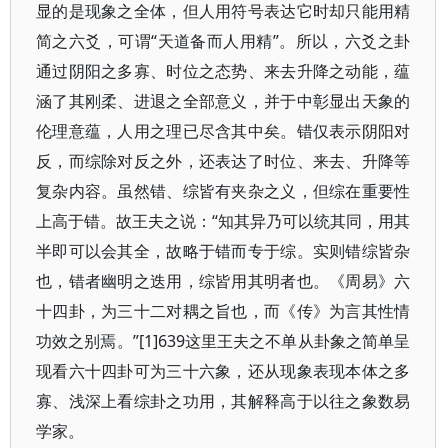
显的是现象之全体，但人用符号表达它时却只能用精
简之六爻，可谓“天道备而人用精”。所以，六爻之卦
通过阴阳之多寡、时位之态势、来去升降之动能，蕴
涵了其刚柔、进退之全部意义，并于中彰显出天象的
伦理意蕴，人用之理已尽含其中矣。错仅表示阴阳对
反，而综除对反之外，还表达了时位、来去、升降等
复杂内容。虽然错、综皆有夹杂之义，但综在重要性
上高于错。故王夫之说：“知其异乃可以统其同，用其
半即可以会其全，故略于错而专于综。实则错综皆杂
也，错者幽明之迭用，综皆用其明者也。《周易》六
十四卦，为三十二对耦之旨也，而《传》为言其性情
功效之别焉。”[1]639这里王夫之不单从卦象之简单呈
现看六十四卦可为三十六象，还从现象表现本体之多
寡、浅深上看综卦之功用，其解释高于以往之象数易
学家。