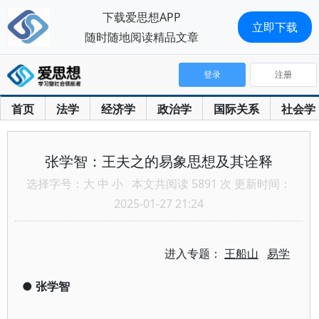
下载爱思想APP
立即下载
随时随地阅读精品文章
登录
注册
首页
法学
经济学
政治学
国际关系
社会学
张学智：王夫之的易象思想及其诠释
选择字号：
大
中
小
本文共阅读 5891 次 更新时间：
2025-01-27 21:24
进入专题：
王船山
易学
●
张学智