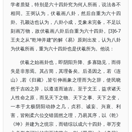
学者质疑，特别是六十四卦究为何人所画，说法各不
相同。王弼认为，伏羲画八卦，然后自重为六十四
卦。孔颖达也认为，八卦小成，爻象未完备，不足以
刻画万物，故伏羲画八卦后自重为六十四卦。[3]6-7
王夫之从“乾坤并建”的解《易》原则出发，认为八卦
为伏羲所画，重为六十四卦也是伏羲所为。他说：
伏羲之始画卦也，即阴阳升降、多寡隐见，而得
失是非形焉。其占简，其理备矣。后圣因之，若《连
山》,若《归藏》,皆引伸画象之理而为之辞，使民晓
然于吉凶之异，以遵道而迪吉。至于文王，益求诸天
人性命之原，而见天下之物、天下之事、天下之变，
一本于太极阴阳动静之几，贞邪、诚妄、兴衰、利
害，皆刚柔六位交错固然之理，乃易其序，以《乾》
《坤》并建为之统宗，而错综以成六十四卦，举万变