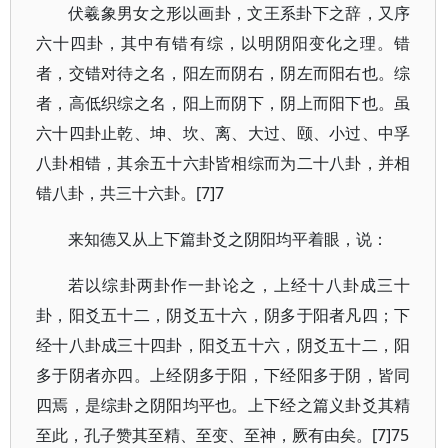
伏羲象男女之形以画卦，文王系卦下之辞，又序
六十四卦，其中有错有综，以明阴阳变化之理。错
者，交错对待之名，阳左而阴右，阴左而阳右也。综
者，高低织综之名，阳上而阴下，阴上而阳下也。虽
六十四卦止乾、坤、坎、离、大过、颐、小过、中孚
八卦相错，其余五十六卦皆相综而为二十八卦，并相
错八卦，共三十六卦。[7]7
来知德又从上下篇卦爻之阴阳均平着眼，说：
若以综卦两卦作一卦论之，上经十八卦成三十
卦，阳爻五十二，阴爻五十六，阴多于阳者凡四；下
经十八卦成三十四卦，阳爻五十六，阴爻五十二，阳
多于阴者亦四。上经阴多于阳，下经阳多于阴，皆同
四焉，是综卦之阴阳均平也。上下经之篇义卦爻其精
至此，孔子赞其至精、至变、至神，厥有由矣。[7]75