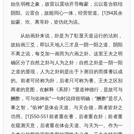
始生弱稚之象，故雷以震动开导晦蒙，云以翕合联结
阴阳。云雷合，故能同心一体，经营世道。[1]94其余
如蒙、坎、离等卦，皆仿此为说。
从始画卦来说，卦是为了彰显天道运行的法则，
故始画三爻，即以天地人三才及一阴一阳之道、阴阳
不离之说，每爻加一画而为六画之卦。这里王夫之明
确区分了自然之卦与人为之卦：自然之卦是一阴一阳
之道的显现，人为之卦则是出于卜测目的而揲蓍以成
的。前者可径称为卦，后者只可称为蓍。王夫之区别
两者的意图，在解释《系辞》“显道神德行，是故可与
酬酢，可与佑神矣”一句时说得很明确：“酬酢”是尽人
事之智，“佑神”是体会天道、与天合德，两者皆卦之
功用。[1]550-551前者重在蓍，后者重在卦；前者重
在窥测天意，后者重在体会天道、与天为一。作为一