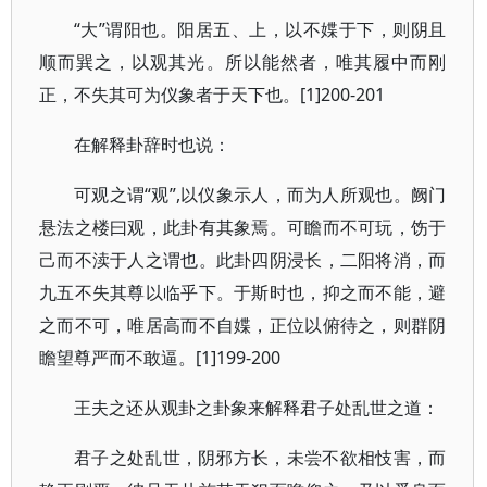
“大”谓阳也。阳居五、上，以不媟于下，则阴且
顺而巽之，以观其光。所以能然者，唯其履中而刚
正，不失其可为仪象者于天下也。[1]200-201
在解释卦辞时也说：
可观之谓“观”,以仪象示人，而为人所观也。阙门
悬法之楼曰观，此卦有其象焉。可瞻而不可玩，饬于
己而不渎于人之谓也。此卦四阴浸长，二阳将消，而
九五不失其尊以临乎下。于斯时也，抑之而不能，避
之而不可，唯居高而不自媟，正位以俯待之，则群阴
瞻望尊严而不敢逼。[1]199-200
王夫之还从观卦之卦象来解释君子处乱世之道：
君子之处乱世，阴邪方长，未尝不欲相忮害，而