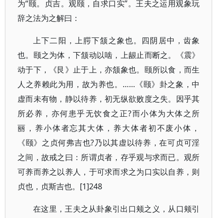
为“颐。贞吉。观颐，自求口实”。王夫之运用观象玩
辞之法为之解曰：
上下二阳，上腭下颔之象也。四阴居中，齿象
也。颐之为体，下颔动以啮，上龈止而断之。《震》
动于下，《艮》止于上，亦颔象也。颐所以食，而生
人之养赖此为用，故为养也。……《颐》卦之象，中
虚而未有物，静以待养，初无纵欲败度之失。因乎其
所必养，亦何患乎无饮食之正?而小体为大体之所
丽，养小体者忘其大体，养大体者初不废小体，
《颐》之贞何弗吉也?乃以其虚以待养，在可贞可淫
之间，故戒之曰：所谓贞者，存乎观与求而已。观所
可养而养之以养人，于可求而求之为口实以自养，则
贞也，贞斯吉也。[1]248
在这里，王夫之从卦象引出口颊之义，从口颊引