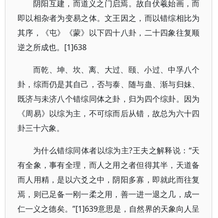
阴阳互建，而道义之门启焉。故自伏羲始画，而
即以相杂者为变易之体。文王因之，而以错综相比为
其序，《屯》《蒙》以下四十八卦，二十四象往复顺
逆之所成也。[1]638
而乾、坤、坎、离、大过、颐、小过、中孚八个
卦，综而仍是其自己，否与泰、随与蛊、渐与归妹、
既济与未济八个错综同体之卦，归为四个综卦。因为
《周易》以综为主，不可综而后从错，故总为六十四
卦三十六象。
为什么错综同体者以综为主?王夫之解释说：“天
有全象，事有全理，而人之用之者但得其半，天道备
而人用精，是以六爻之中，阴阳多寡，即就此而往复
焉，则已足备一刚一柔之用，善一进一退之几，成一
仁一义之德矣。”[1]639意思是，自然界的天象向人呈