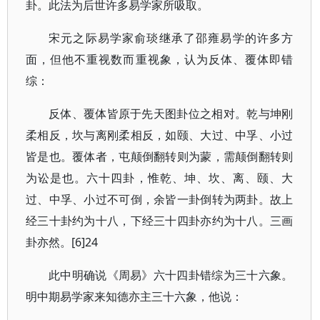
卦。此法为后世许多易学家所吸取。
宋元之际易学家俞琰继承了邵雍易学的许多方
面，但他不重视数而重视象，认为反体、覆体即错
综：
反体、覆体皆原于先天图卦位之相对。乾与坤刚
柔相反，坎与离刚柔相反，如颐、大过、中孚、小过
皆是也。覆体者，屯颠倒翻转则为蒙，需颠倒翻转则
为讼是也。六十四卦，惟乾、坤、坎、离、颐、大
过、中孚、小过不可倒，余皆一卦倒转为两卦。故上
经三十卦约为十八，下经三十四卦亦约为十八。三画
卦亦然。[6]24
此中明确说《周易》六十四卦错综为三十六象。
明中期易学家来知德亦主三十六象，他说：