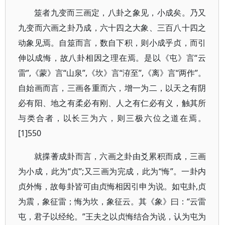
筮者九变而三画定，八卦之象见，小成矣。乃又
九变而六画之卦乃成，六十四之大象、三百八十四之
动象见焉。自筮而言，数自下积，则小成乎贞，而引
伸以成悔，故八卦相因之理在焉。是以《屯》言“云
雷”,《蒙》言“山泉”,《坎》言“洊至”,《离》言“两作”。
自始画而言，三画各重而六，增一为二，以天之有阴
必有阳、地之有柔必有刚、人之有仁必有义，触其所
与类合者，以长三为六，则三极六位之道在焉。
[1]550
就揲蓍成卦而言，六画之卦由爻累积而成，三画
为小成，此为“贞”;又三画为完成，此为“悔”。一卦内
贞外悔，故每卦皆可由贞悔相因引申为说。如屯卦,贞
为震，象征雷；悔为坎，象征云。其《象》曰：“云雷
屯，君子以经纶。”王夫之以贞悔结合为说，认为屯为