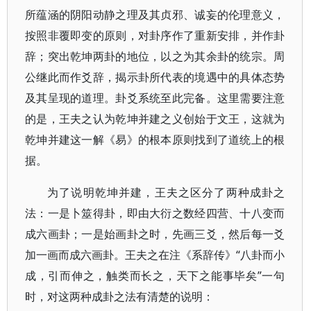
所蕴涵的阴阳动静之理及其贞邪、诚妄的伦理意义，
按照非覆即变的原则，对卦序作了重新安排，并作卦
辞；突出乾坤两卦的地位，以之为其余卦的统宗。周
公继此而作爻辞，揭示卦所代表的境遇中的具体态势
及其呈现的道理。卦爻系统至此完备。这里需要注意
的是，王夫之认为乾坤并建之义创始于文王，这就为
乾坤并建这一解《易》的根本原则找到了道统上的根
据。
为了说明乾坤并建，王夫之区分了两种成卦之
法：一是卜筮得卦，即由大衍之数经四营、十八变而
成六画卦；一是始画卦之时，先画三爻，然后每一爻
加一画而成六画卦。王夫之在注《系辞传》“八卦而小
成，引而伸之，触类而长之，天下之能事毕矣”一句
时，对这两种成卦之法有清楚的说明：