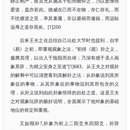
静正刚严，彼且无从施其干犯而瞻仰之，乃以爱身而
爱道，盖亦若此。德威在己而不在物，存仁存礼，而
不忧横逆之至，率其素履，非以避祸而邀福，而远耻
远辱之道存焉矣。[1]200
后来王夫之在总结自己出处大节时也提到，自学
《易》之初，即重视观象之法，“初得《观》卦之义，
服膺其理，以出入于险阻而自靖；乃深有感于圣人画
象系辞，为精义安身之至道”[1]683。从王夫之对观卦
的解释中可以清楚看到其解卦之法：从卦象说到其所
象征的事物，从其所象征的事物说到其所包含的义
理，从卦义说到由此卦象悟得的自处之道。这是王夫
之对观象玩辞的极好说明，全面展示了他对象的基础
地位的肯定和重视。
又如颐卦?,卦象为初上二阳爻夹四阴爻，卦辞