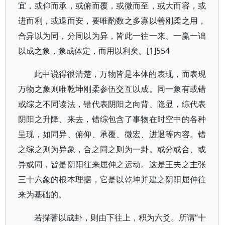
宜，或仰而承，或俯而覆，或微而至，或大而容，或
进而利，或退而安，要唯酌数之多寡以善刚柔之用，
合异以为同，分同以为异，皆此一往一来、一赢一诎
以成之象，象成体定，而用以利矣。[1]554
此中说得很清楚，万物皆是本体的表现，而表现
万物之象则唯乾坤刚柔参伍交互以成。同一象有或错
或综之不同读法，错代表阴阳之向背、隐显，综代表
阴阳之升降、来去，错综包含了事物在时空中的各种
呈现，如同异、俯仰、承覆、微宏、进退等内容。错
之综之则为异象，合之同之则为一卦。或分或合、或
异或同，皆是阴阳往来屈伸之运动。这是王夫之主张
三十六象的根本理据，它是以乾坤并建之阴阳屈伸往
来为基础的。
若揲蓍以成卦，则由下往上，积为六爻。所谓“十