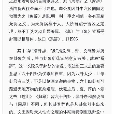
之必形者可以约言而该其义，则《周易》之《彖辞》
所由折衷往圣而不可易也。周公复因卦中六位阴阳之
动而为之《象辞》,则以明一时一事之相值，各有至精
允协之义，为天所祸福于人、人所自蹈于吉凶之定
理，莫不于爻之动几显著焉。《彖》与《象》皆系乎
卦而以相引伸，故曰《系辞》。[1]505
其中“彖”指卦辞，“象”指爻辞，卦、爻辞皆系属
在卦象之后，并与卦象所蕴涵的意义有关，故称“系
辞”。这一长段关于卦爻的论说，表达出王夫之的重要
意思：六十四卦为伏羲所自重。因为八卦太少，且每
卦只有三爻，不足以刻画复杂的事物，六十四卦则可
蕴涵天地万物的复杂道理。伏羲之后，夏、商的卜筮
之书《连山》《归藏》皆六十四卦，其卦序和解说虽
与《周易》不同，但其卦爻辞也是从卦象引申出来
的。文王因对天人性命之理的体察而特别重视卦爻中