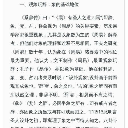
一、观象玩辞：象的基础地位
《系辞传》曰：“《易》有圣人之道四焉”,即辞、
象、变、占，将象视为《周易》的关键要素。历来易
学家都很重视象，尤其是以象数为主的《周易》解释
者，但他们对象的理解和诠释不尽相同。王夫之研究
《周易》数十年，认为象在《周易》诸要素中的地位
最为重要。他认为，文王制作《周易》,最重观象玩
辞；孔子作《易传》,亦以象为基础。他在解释辞、
象、变、占四者关系时说：“‘设卦观象’,设卦画于前而
观其成象也。‘辞’者，象之义也。‘吉凶’,象之所固有而
所以然之理，非辞不明。‘系’者，相属而不离之谓。
《彖》《爻》之辞，必因乎象之所有，即有戒占者之
辞，亦因象之所当戒与其可戒而戒之。”[1]513此明言
圣人设卦之初，即寓理于象之中而待人知之。八卦卦