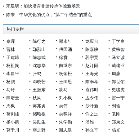
宋建晓：加快培育非遗传承体验新场景
陈来：中华文化的优点，“第二个结合”的重点
热门专栏
秦晖
陈行之
郑永年
龙应台
丁学良
曹林
鄢烈山
傅国涌
陈嘉映
黄宗智
于建嵘
陈志武
徐贲
郭宇宽
马立诚
杨祖陶
沈志华
向继东
赵汀阳
戴建业
李昌平
张鸣
杨奎松
王海光
周濂
杨鹏
邓晓芒
王缉思
陈奉孝
郭世佑
马玲
王振东
狄马
袁伟时
史啸虎
熊培云
秋风
刘小枫
孟令伟
雷一宁
周枫
蒋兆勇
吴伟
沙叶新
刘瑜
葛剑雄
储昭根
吴稼祥
许之远
袁刚
杨小凯
吴励生
朱学勤
潘维
郑秉文
莫于川
羽之野
谢志浩
孙立平
杨光