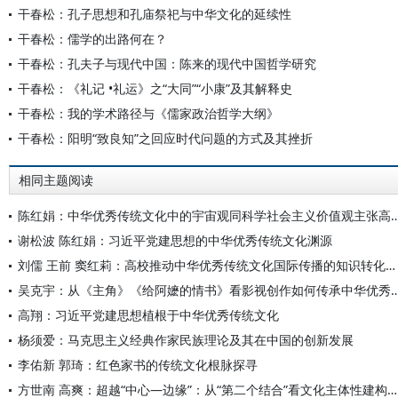
干春松：孔子思想和孔庙祭祀与中华文化的延续性
干春松：儒学的出路何在？
干春松：孔夫子与现代中国：陈来的现代中国哲学研究
干春松：《礼记 •礼运》之“大同”“小康”及其解释史
干春松：我的学术路径与《儒家政治哲学大纲》
干春松：阳明“致良知”之回应时代问题的方式及其挫折
相同主题阅读
陈红娟：中华优秀传统文化中的宇宙观同科学社会主义价值
谢松波 陈红娟：习近平党建思想的中华优秀传统文化渊源
刘儒 王前 窦红莉：高校推动中华优秀传统文化国际传播的知识转化路径
吴克宇：从《主角》《给阿嬷的情书》看影视创作如何
高翔：习近平党建思想植根于中华优秀传统文化
杨须爱：马克思主义经典作家民族理论及其在中国的创新发展
李佑新 郭琦：红色家书的传统文化根脉探寻
方世南 高爽：超越“中心—边缘”：从“第二个结合”看文化主体性建构的中国范式