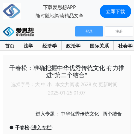
下载爱思想APP
立即下载
随时随地阅读精品文章
登录
注册
首页
法学
经济学
政治学
国际关系
社会学
干春松：准确把握中华优秀传统文化 有力推
进“第二个结合”
选择字号：
大
中
小
本文共阅读 2628 次 更新时间：
2025-01-25 01:07
进入专题：
中华优秀传统文化
两个结合
●
干春松
(
进入专栏
)