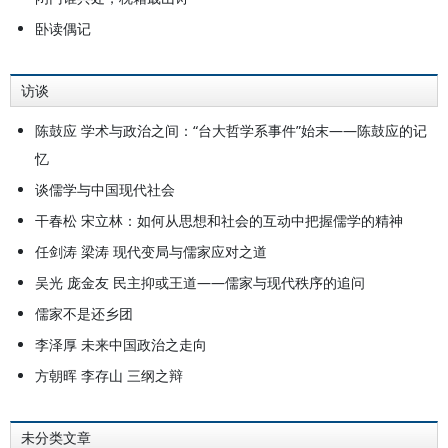
卧读偶记
访谈
陈鼓应 学术与政治之间：“台大哲学系事件”始末——陈鼓应的记
忆
谈儒学与中国现代社会
干春松 宋立林：如何从思想和社会的互动中把握儒学的精神
任剑涛 梁涛 现代变局与儒家应对之道
吴光 庞金友 民主抑或王道——儒家与现代秩序的追问
儒家不是还乡团
李泽厚 未来中国政治之走向
方朝晖 李存山 三纲之辩
未分类文章