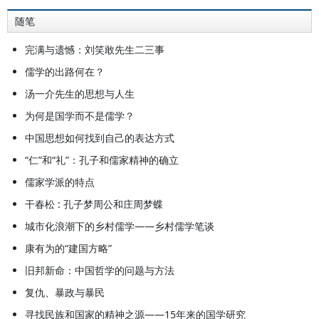
随笔
完满与遗憾：刘笑敢先生二三事
儒学的出路何在？
汤一介先生的思想与人生
为何是国学而不是儒学？
中国思想如何找到自己的表达方式
“仁”和“礼”：孔子和儒家精神的确立
儒家学派的特点
干春松 : 孔子梦周公和庄周梦蝶
城市化浪潮下的乡村儒学——乡村儒学笔谈
康有为的“建国方略”
旧邦新命：中国哲学的问题与方法
复仇、暴政与暴民
寻找民族和国家的精神之源——15年来的国学研究