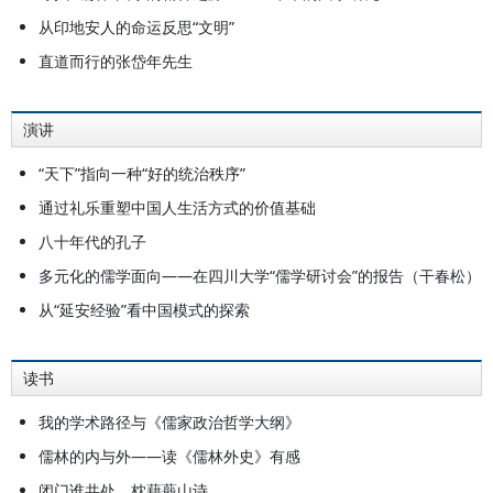
从印地安人的命运反思“文明”
直道而行的张岱年先生
演讲
“天下”指向一种“好的统治秩序”
通过礼乐重塑中国人生活方式的价值基础
八十年代的孔子
多元化的儒学面向——在四川大学“儒学研讨会”的报告（干春松）
从“延安经验”看中国模式的探索
读书
我的学术路径与《儒家政治哲学大纲》
儒林的内与外——读《儒林外史》有感
闭门谁共处，枕藉蕺山诗