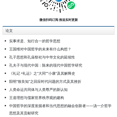
史》。多部著作以多种文字在国外出
版。作为主编之一的《政治哲学史》
七卷本获2019年中华优秀出版物
微信扫码订阅 推送实时更新
奖。
论文
实事求是、知行合一的哲学思想
王国维对中国哲学的未来有什么构想？
孔子思想和孔庙祭祀与中华文化的延续性
孔夫子与现代中国：陈来的现代中国哲学研究
《礼记 •礼运》之“大同”“小康”及其解释史
阳明“致良知”之回应时代问题的方式及其挫折
人类命运共同体与人类尊严的新认知
王道理想与儒家世界秩序观的建构
中国哲学的深度发掘者和当代思想的融会创新者——汤一介哲学
思想及其贡献研究