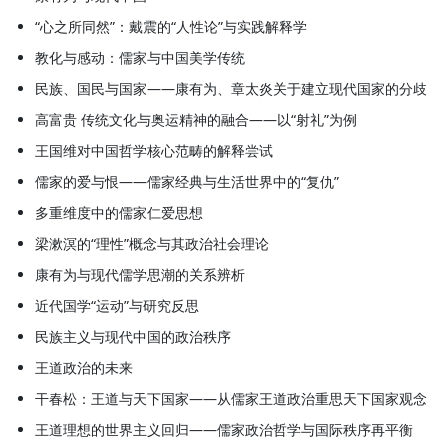
“心之所同然”：戴震的“人性论”与实践解释学
教化与感动：儒家与中国美学传统
民族、国民与国家——康有为、章太炎关于建立现代国家的分歧
高富贵 传统文化与奥运精神的融合——以“射礼”为例
王国维对中国哲学核心范畴的解释尝试
儒家的爱与恨——儒家经典与生活世界中的“复仇”
多重维度中的儒家仁爱思想
梁漱溟的“理性”概念与其政治社会理论
康有为与现代儒学思潮的关系辨析
近代国学“运动”与研究反思
民族主义与现代中国的政治秩序
王道政治的未来
干春松：王道与天下国家——从儒家王道政治重思天下国家观念
王道理想的世界主义回归——儒家政治哲学与国际秩序再平衡