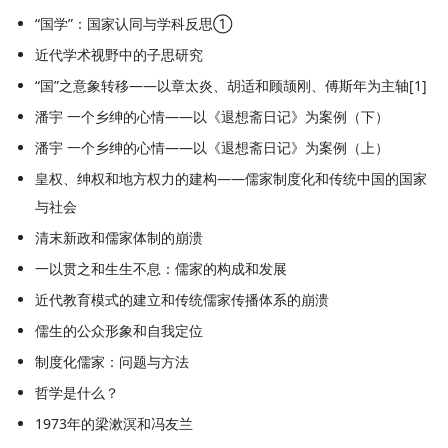
“国学”：国家认同与学科反思①
近代学术视野中的子思研究
“国”之意象转移——以章太炎、胡适和顾颉刚、傅斯年为主轴[1]
潘宇 一个乡绅的心情——以《退想斋日记》为案例（下）
潘宇 一个乡绅的心情——以《退想斋日记》为案例（上）
皇权、绅权和地方权力的建构——儒家制度化和传统中国的国家
与社会
清末新政和儒家体制的崩溃
一以贯之和生生不息：儒家的构成和发展
近代教育模式的建立和传统儒家传播体系的崩溃
儒生的公众形象和自我定位
制度化儒家：问题与方法
哲学是什么？
1973年的梁漱溟和冯友兰