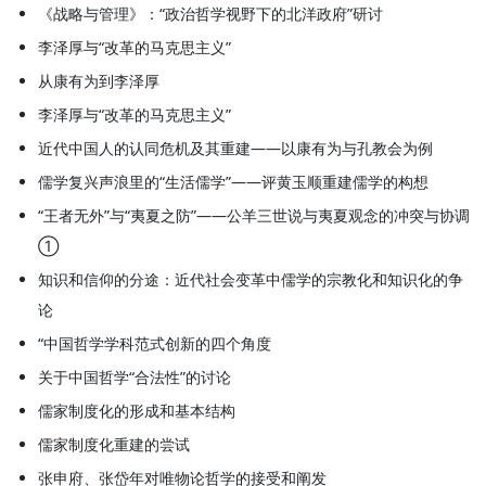
《战略与管理》：“政治哲学视野下的北洋政府”研讨
李泽厚与“改革的马克思主义”
从康有为到李泽厚
李泽厚与“改革的马克思主义”
近代中国人的认同危机及其重建——以康有为与孔教会为例
儒学复兴声浪里的“生活儒学”——评黄玉顺重建儒学的构想
“王者无外”与“夷夏之防”——公羊三世说与夷夏观念的冲突与协调
①
知识和信仰的分途：近代社会变革中儒学的宗教化和知识化的争
论
“中国哲学学科范式创新的四个角度
关于中国哲学“合法性”的讨论
儒家制度化的形成和基本结构
儒家制度化重建的尝试
张申府、张岱年对唯物论哲学的接受和阐发