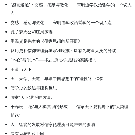
“感而遂通”：交感、感动与教化——宋明道学政治哲学的一个切入
点
交感、感动与教化——宋明道学政治哲学的一个切入点
孔子梦周公和庄周梦蝶
重温贺麟先生的《儒家思想的新开展》
从历史和信仰来理解国家和民族：康有为与章太炎的分歧
“本心”与“民本”——陆九渊心学思想的实践指向
王道与天下
天、天命、天道：早期中国思想中的“理性”和“信仰”
儒学史的叙述与建构反思
儒家“天下观”的再发现
干春松 : “感”与人类共识的形成——儒家天下观视野下的“人类理
解论”
人工智能的发展对儒家伦理所可能带来的影响
康有为与现代中国