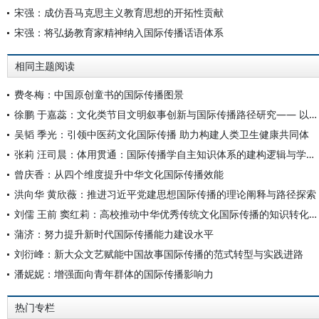
宋强：成仿吾马克思主义教育思想的开拓性贡献
宋强：将弘扬教育家精神纳入国际传播话语体系
相同主题阅读
费冬梅：中国原创童书的国际传播图景
徐鹏 于嘉蕊：文化类节目文明叙事创新与国际传播路径研究—— 以《遇鉴文明》第二季为例
吴韬 季光：引领中医药文化国际传播 助力构建人类卫生健康共同体
张莉 汪司晨：体用贯通：国际传播学自主知识体系的建构逻辑与学科交叉进路
曾庆香：从四个维度提升中华文化国际传播效能
洪向华 黄欣薇：推进习近平党建思想国际传播的理论阐释与路径探索
刘儒 王前 窦红莉：高校推动中华优秀传统文化国际传播的知识转化路径
蒲济：努力提升新时代国际传播能力建设水平
刘衍峰：新大众文艺赋能中国故事国际传播的范式转型与实践进路
潘妮妮：增强面向青年群体的国际传播影响力
热门专栏