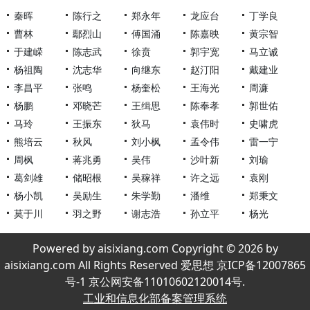
秦晖
陈行之
郑永年
龙应台
丁学良
曹林
鄢烈山
傅国涌
陈嘉映
黄宗智
于建嵘
陈志武
徐贲
郭宇宽
马立诚
杨祖陶
沈志华
向继东
赵汀阳
戴建业
李昌平
张鸣
杨奎松
王海光
周濂
杨鹏
邓晓芒
王缉思
陈奉孝
郭世佑
马玲
王振东
狄马
袁伟时
史啸虎
熊培云
秋风
刘小枫
孟令伟
雷一宁
周枫
蒋兆勇
吴伟
沙叶新
刘瑜
葛剑雄
储昭根
吴稼祥
许之远
袁刚
杨小凯
吴励生
朱学勤
潘维
郑秉文
莫于川
羽之野
谢志浩
孙立平
杨光
Powered by aisixiang.com Copyright © 2026 by
aisixiang.com All Rights Reserved 爱思想 京ICP备12007865
号-1 京公网安备11010602120014号.
工业和信息化部备案管理系统