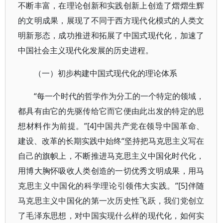
不断丰富，在理论创新和实践创新上创造了熠熠生辉
的文明成果，展现了不同于西方现代化模式的人类文
明新形态，成功推进和拓展了中国式现代化，加速了
中国社会主义现代化发展的历史进程。
（一）初步构建中国式现代化的理论体系
“每一个时代的哲学作为分工的一个特定的领域，
都具有由它的先驱传给它而它便由此出发的特定的思
想材料作为前提。”[4]中国共产党在领导中国革命、
建设、改革的长期实践中始终“坚持把马克思主义写在
自己的旗帜上，不断推进马克思主义中国化时代化，
用博大胸怀吸收人类创造的一切优秀文明成果，用马
克思主义中国化的科学理论引领伟大实践。”[5]伴随
马克思主义中国化的第一次历史性飞跃，我们党创立
了毛泽东思想，对中国实现什么样的现代化，如何实