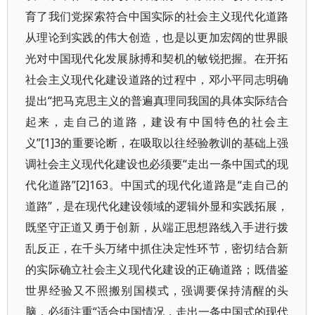
育了我们党探索符合中国实际的社会主义现代化道路
从理论到实践的伟大创造，也是以更加宏阔的世界眼
光对中国现代化发展脉搏和契机的敏锐把握。在开拓
社会主义现代化建设道路的过程中，邓小平同志明确
提出“把马克思主义的普遍真理同我国的具体实际结合
起来，走自己的道路，建设有中国特色的社会主
义”[1]3的重要论断，在吸取以往经验教训的基础上强
调社会主义现代化建设也必须要“走出一条中国式的现
代化道路”[2]163。中国式的现代化道路是“走自己的
道路”，是在现代化建设领域的逻辑外显和实践拓展，
既坚守正道又勇于创新，从端正思想路线入手进行拨
乱反正，在千头万绪中抓住决定性环节，密切结合新
的实际确立社会主义现代化建设的正确道路；既借鉴
世界经验又不照搬别国模式，强调要保持清醒的头
脑，必须注重“适合中国情况，走出一条中国式的现代