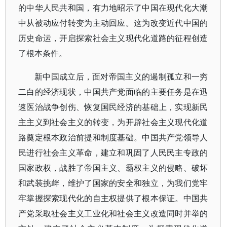
的中华人民共和国，有力地昭示了中国在现代化大潮
中从被动应付转变为主动回应。这为改变近代中国的
历史命运，开启探索社会主义现代化道路的征程创造
了根本条件。
新中国成立后，面对帝国主义的遏制孤立和一穷
二白的经济现状，中国共产党面临的主要任务是在迅
速医治战争创伤、恢复国民经济的基础上，实现新民
主主义到社会主义的转变，为开辟社会主义现代化道
路奠定根本政治前提和制度基础。中国共产党领导人
民进行社会主义革命，建立和巩固了人民民主专政的
国家政权，战胜了帝国主义、霸权主义的侵略、破坏
和武装挑衅，维护了国家的安全和独立，为我们党牢
牢掌握探索现代化的自主权提供了根本保证。中国共
产党采取社会主义工业化和社会主义改造同时并举的