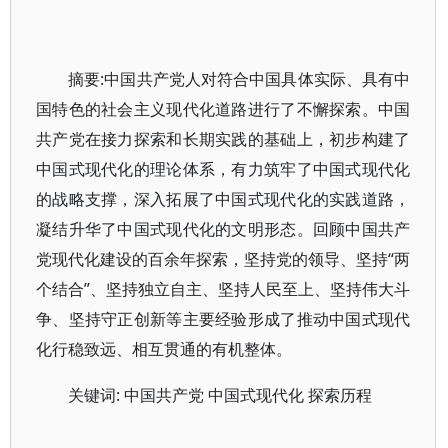
摘要:中国共产党人对符合中国具体实际、具有中
国特色的社会主义现代化道路进行了不懈探索。中国
共产党在接力探索和长期实践的基础上，初步构建了
中国式现代化的理论体系，有力筑牢了中国式现代化
的战略支撑，深入拓展了中国式现代化的实践道路，
凝结升华了中国式现代化的文明形态。回顾中国共产
党现代化建设的百余年探索，坚持党的领导、坚持“两
个结合”、坚持独立自主、坚持人民至上、坚持伟大斗
争、坚持守正创新等主要经验形成了推动中国式现代
化行稳致远、相互贯通的有机整体。
关键词: 中国共产党 中国式现代化 探索历程