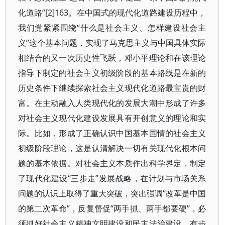
化道路”[2]163。在中国式的现代化道路建设历程中，
我们党紧紧围绕“什么是社会主义、怎样建设社会主
义”这个基本问题，实现了马克思主义与中国具体实际
相结合的又一次历史性飞跃，邓小平理论和在该理论
指导下制定的社会主义初级阶段的基本路线是在新的
历史条件下继续探索社会主义现代化道路最宝贵的财
富。在主动融入人类现代化的发展大潮中形成了许多
对社会主义现代化建设发展具有开创意义的理论和实
际。比如，形成了正确认识中国基本国情的社会主义
初级阶段理论，这是认清解决一切有关现代化根本问
题的基本依据。对社会主义本质作出科学界定，制定
了现代化建设“三步走”发展战略，在计划与市场关系
问题的认识上取得了重大突破，突出强调“改革是中国
的第二次革命”，反复督促“两手抓、两手都要硬”，必
须抓好社会主义精神文明建设和民主法治建设，有步