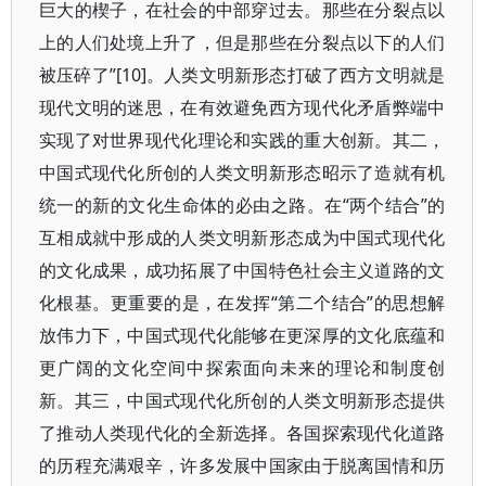
巨大的楔子，在社会的中部穿过去。那些在分裂点以
上的人们处境上升了，但是那些在分裂点以下的人们
被压碎了”[10]。人类文明新形态打破了西方文明就是
现代文明的迷思，在有效避免西方现代化矛盾弊端中
实现了对世界现代化理论和实践的重大创新。其二，
中国式现代化所创的人类文明新形态昭示了造就有机
统一的新的文化生命体的必由之路。在“两个结合”的
互相成就中形成的人类文明新形态成为中国式现代化
的文化成果，成功拓展了中国特色社会主义道路的文
化根基。更重要的是，在发挥“第二个结合”的思想解
放伟力下，中国式现代化能够在更深厚的文化底蕴和
更广阔的文化空间中探索面向未来的理论和制度创
新。其三，中国式现代化所创的人类文明新形态提供
了推动人类现代化的全新选择。各国探索现代化道路
的历程充满艰辛，许多发展中国家由于脱离国情和历