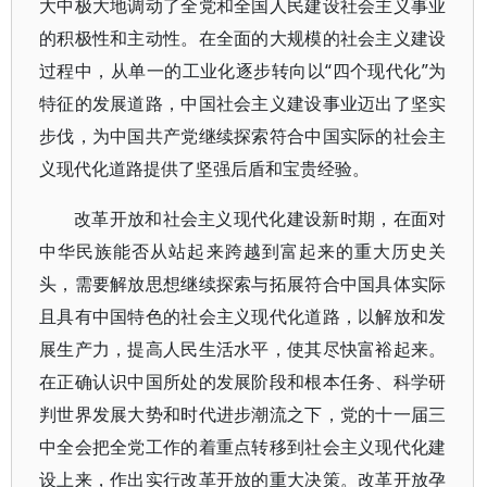
大中极大地调动了全党和全国人民建设社会主义事业
的积极性和主动性。在全面的大规模的社会主义建设
过程中，从单一的工业化逐步转向以“四个现代化”为
特征的发展道路，中国社会主义建设事业迈出了坚实
步伐，为中国共产党继续探索符合中国实际的社会主
义现代化道路提供了坚强后盾和宝贵经验。
改革开放和社会主义现代化建设新时期，在面对
中华民族能否从站起来跨越到富起来的重大历史关
头，需要解放思想继续探索与拓展符合中国具体实际
且具有中国特色的社会主义现代化道路，以解放和发
展生产力，提高人民生活水平，使其尽快富裕起来。
在正确认识中国所处的发展阶段和根本任务、科学研
判世界发展大势和时代进步潮流之下，党的十一届三
中全会把全党工作的着重点转移到社会主义现代化建
设上来，作出实行改革开放的重大决策。改革开放孕