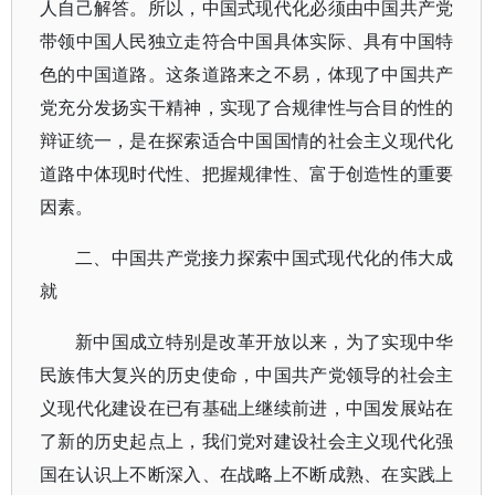
人自己解答。所以，中国式现代化必须由中国共产党
带领中国人民独立走符合中国具体实际、具有中国特
色的中国道路。这条道路来之不易，体现了中国共产
党充分发扬实干精神，实现了合规律性与合目的性的
辩证统一，是在探索适合中国国情的社会主义现代化
道路中体现时代性、把握规律性、富于创造性的重要
因素。
二、中国共产党接力探索中国式现代化的伟大成
就
新中国成立特别是改革开放以来，为了实现中华
民族伟大复兴的历史使命，中国共产党领导的社会主
义现代化建设在已有基础上继续前进，中国发展站在
了新的历史起点上，我们党对建设社会主义现代化强
国在认识上不断深入、在战略上不断成熟、在实践上