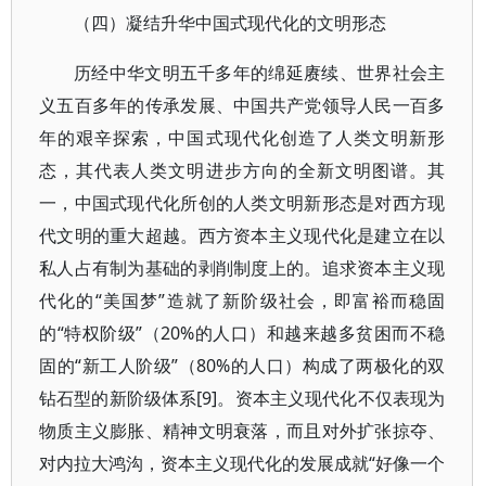
（四）凝结升华中国式现代化的文明形态
历经中华文明五千多年的绵延赓续、世界社会主
义五百多年的传承发展、中国共产党领导人民一百多
年的艰辛探索，中国式现代化创造了人类文明新形
态，其代表人类文明进步方向的全新文明图谱。其
一，中国式现代化所创的人类文明新形态是对西方现
代文明的重大超越。西方资本主义现代化是建立在以
私人占有制为基础的剥削制度上的。追求资本主义现
代化的“美国梦”造就了新阶级社会，即富裕而稳固
的“特权阶级”（20%的人口）和越来越多贫困而不稳
固的“新工人阶级”（80%的人口）构成了两极化的双
钻石型的新阶级体系[9]。资本主义现代化不仅表现为
物质主义膨胀、精神文明衰落，而且对外扩张掠夺、
对内拉大鸿沟，资本主义现代化的发展成就“好像一个