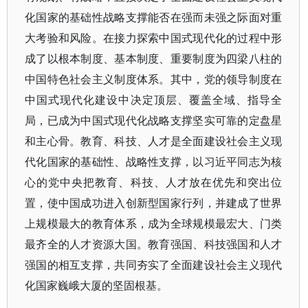
化国家的基础性战略支撑能否在强而未强之际面对重
大考验和风险。在接力探索中国式现代化的过程中形
成了以根本制度、基本制度、重要制度为四梁八柱的
中国特色社会主义制度体系。其中，党的领导制度在
中国式现代化建设中决定顶层、覆盖全域、指导全
局，已成为中国式现代化战略支撑坚实可靠的定盘星
和主心骨。教育、科技、人才是全面建设社会主义现
代化国家的基础性、战略性支撑，以习近平同志为核
心的党中央把教育、科技、人才放在优先和突出位
置，使中国成功进入创新型国家行列，并建成了世界
上规模最大的教育体系，成为全球规模最宏大、门类
最齐全的人才资源大国。教育强国、科技强国和人才
强国的相互支撑，共同夯实了全面建设社会主义现代
化国家巍峨大厦的坚固根基。