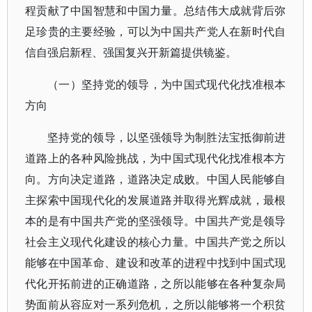
程贡献了中国智慧和中国力量。总结伟大成就背后弥
足珍贵的主要经验，可以为中国共产党人在新时代自
信自强启新程、强国复兴开新篇提供镜鉴。
（一）坚持党的领导，为中国式现代化找准根本
方向
坚持党的领导，以坚强领导为制胜法宝抵御前进
道路上的各种风险挑战，为中国式现代化找准根本方
向。方向决定道路，道路决定成败。中国人民能够自
主探索中国现代化的发展道路并取得光辉成就，最根
本的是有中国共产党的坚强领导。中国共产党是领导
社会主义现代化建设的核心力量。中国共产党之所以
能够在中国革命、建设和改革的进程中找到中国式现
代化开拓前进的正确道路，之所以能够在各种复杂局
势面前从容应对一系列危机，之所以能够将一个积贫