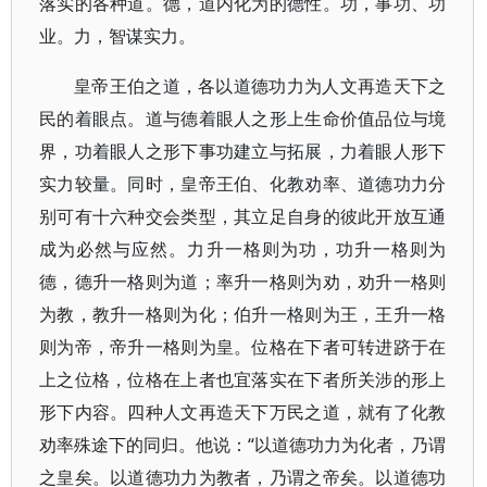
落实的各种道。德，道内化为的德性。功，事功、功
业。力，智谋实力。
皇帝王伯之道，各以道德功力为人文再造天下之
民的着眼点。道与德着眼人之形上生命价值品位与境
界，功着眼人之形下事功建立与拓展，力着眼人形下
实力较量。同时，皇帝王伯、化教劝率、道德功力分
别可有十六种交会类型，其立足自身的彼此开放互通
成为必然与应然。力升一格则为功，功升一格则为
德，德升一格则为道；率升一格则为劝，劝升一格则
为教，教升一格则为化；伯升一格则为王，王升一格
则为帝，帝升一格则为皇。位格在下者可转进跻于在
上之位格，位格在上者也宜落实在下者所关涉的形上
形下内容。四种人文再造天下万民之道，就有了化教
劝率殊途下的同归。他说：“以道德功力为化者，乃谓
之皇矣。以道德功力为教者，乃谓之帝矣。以道德功