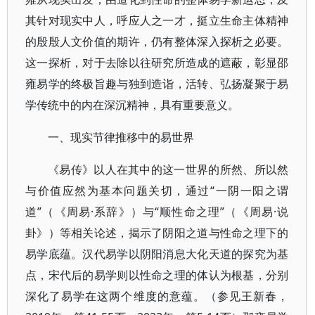
其针对现实中人，呼应人之一才，挺立生命主体精神
的殷殷人文价值的期许，仍有整体深入探析之必要。
这一探析，对于去除以往研究所造成的遮蔽，彰显邵
雍易学的终极旨趣与独到造诣，活转、弘扬凝聚于易
学传统中的内在深沉精神，具有重要意义。
一、现实节律推移中的易世界
《易传》以人在其中的这一世界的所然、所以然
与价值应然为基本问题关切，通过“一阴一阳之谓
道”（《周易·系辞》）与“顺性命之理”（《周易·说
卦》）等相关论述，揭示了阴阳之道与性命之理下的
易学底蕴。汉代易学以阴阳消息大化天道的探究为基
点，宋代后的易学则以性命之理的体认为根基，分别
深化了易学在这两个维度的意蕴。（参见王新春，