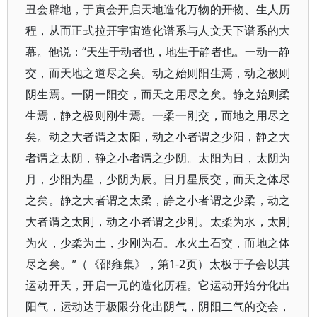
丑会辟地，于寅会开启天地造化万物的开物、生人历
程，从而正式拉开宇宙造化谱系与人文天下谱系的大
幕。他说：“天生于动者也，地生于静者也。一动一静
交，而天地之道尽之矣。动之始则阳生焉，动之极则
阴生焉。一阴一阳交，而天之用尽之矣。静之始则柔
生焉，静之极则刚生焉。一柔一刚交，而地之用尽之
矣。动之大者谓之太阳，动之小者谓之少阳，静之大
者谓之太阴，静之小者谓之少阴。太阳为日，太阴为
月，少阳为星，少阴为辰。日月星辰交，而天之体尽
之矣。静之大者谓之太柔，静之小者谓之少柔，动之
大者谓之太刚，动之小者谓之少刚。太柔为水，太刚
为火，少柔为土，少刚为石。水火土石交，而地之体
尽之矣。”（《邵雍集》，第1-2页）太极于子会以其
运动开天，开启一元的造化历程。它运动开始分化出
阳气，运动达于极限分化出阴气，阴阳二气的交会，