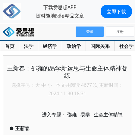
下载爱思想APP
立即下载
随时随地阅读精品文章
登录
注册
首页
法学
经济学
政治学
国际关系
社会学
王新春：邵雍的易学新运思与生命主体精神凝
练
选择字号：
大
中
小
本文共阅读 4677 次 更新时间：
2024-11-30 18:31
进入专题：
邵雍
易学
生命主体精神
●
王新春