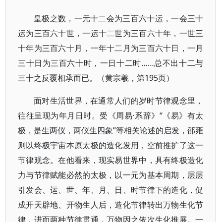
皇极之数，一元十二会为三百六十运，一会三十
运为三百六十世，一运十二世为三百六十年，一世三
十年为三百六十月，一年十二月为三百六十日，一月
三十日为三百六十时，一日十二时……总不出十二与
三十之反覆相承而已。（黄宗羲，第195页）
面对生活世界，在通常人们的岁时节律观念里，
往往呈现为年月日时。受《周易·系辞》“《易》有太
极，是生两仪，两仪生四象”等相关论述的启发，邵雍
则以终极宇宙本原太极的造化发用，空前推扩了这一
节律观念。在他看来，现实易世界中，具有终极造化
力与节律赋能必然的太极，以一元为基本周期，层层
引发会、运、世、年、月、日、时节律下的造化，促
成开天辟地、开物生人后，造化节律转出万物生化节
律，进而两种节律贯通，万物因之依次生化推展。一