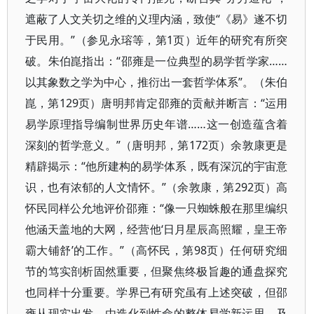
遮蔽了人文关切之维的义理内涵，致使“《易》遂不切
于民用。”（参见永瑢等，第1页）近年的研究有所突
破。朱伯崑指出：“邵雍是一位典型的易学哲学家……
以其象数之学为中心，推衍出一套哲学体系”。（朱伯
崑，第129页）唐明邦肯定邵雍的贡献并断言：“运用
易学原理指导编制世界历史年谱……这一创造蕴含着
深刻的哲学意义。”（唐明邦，第172页）余敦康更是
精辟揭示：“他所建构的易学体系，既有深沉的宇宙意
识，也有浓郁的人文情怀。”（余敦康，第292页）高
怀民同样公允地评价邵雍：“像一只蜘蛛般在那里编织
他涵天盖地的大网，经营他‘日月星辰高照耀，皇王帝
霸大铺舒’的工作。”（高怀民，第98页）任何研究细
节的笃实剖析固然重要，但聚焦终极旨趣的通盘探究
也同样十分重要。学界已有研究虽有上述突破，但邵
雍从现实出发，由造化到性命的整体易学新运思，及