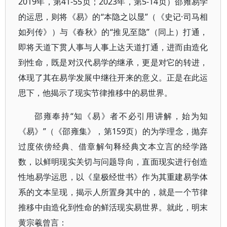
2019年，第41-55页；2023年，第5-14页）邵雍易学
的运思，则将《易》的“本隐之以显”（《史记·司马相
如列传》）与《春秋》的“推见至隐”（同上）打通，
即将天道下贯人事与人事上达天道打通，进而由造化
到性命，既是对汉代易学的继承，更是对它的转进，
体现了其在易学发展中继往开来的意义。正是在此运
思下，他揭示了现实节律推移中的易世界。
邵雍奉持“知《易》者不必引用讲解，始为知
《易》”（《邵雍集》，第159页）的为学理念，抛弃
过度依傍经典、借章解句释经典文本立言的经学路
数，以鲜明现实关切与问题导向，直面现实进行创造
性地易学运思，以《皇极经世书》作为其重建易学体
系的文本呈现，揭示人所置身其中的，就是一个节律
推移中由造化到性命的鲜活现实易世界。就此，明末
黄宗羲曾言：