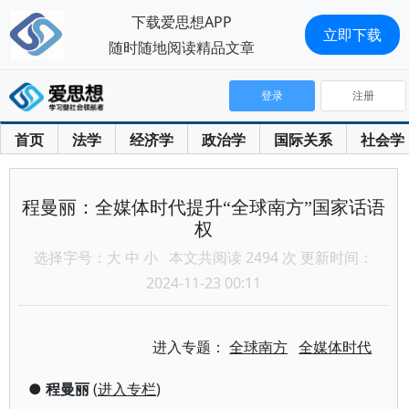
下载爱思想APP
立即下载
随时随地阅读精品文章
登录
注册
首页
法学
经济学
政治学
国际关系
社会学
程曼丽：全媒体时代提升“全球南方”国家话语
权
选择字号：
大
中
小
本文共阅读 2494 次 更新时间：
2024-11-23 00:11
进入专题：
全球南方
全媒体时代
●
程曼丽
(
进入专栏
)