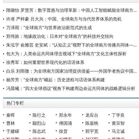
隋璐怡 罗慧芳：数字普惠与治理革新：中国人工智能赋能全球南方发展
许准 严梓豪 吕大兴：中国、全球南方与当代世界体系的危机
万泽雨：“全球南方”与世界政治新范式的生成
邢伟旌：地缘政治化：日本对“全球南方”的科技外交转向
朱泓宇 俞雅芸 史安斌：“认知正义”视野下的全球南方传播共同体——基于代表性媒体人的访谈研究(2022-2024)
包大为：人类命运共同体理念视域下“全球南方”文化主体性探析
徐秀军：如何重塑世界现代化的话语体系
白乐 刘雨微：为全球南方国家治理提供借鉴——外国学者热议中国共产党治理经验
杨芳芳：“全球南方”崛起：历史进程与话语体系构建
冯晨曦：“四大全球倡议”视角下构建周边命运共同体的战略逻辑分析
热门专栏
秦晖
陈行之
郑永年
龙应台
丁学良
曹林
鄢烈山
傅国涌
陈嘉映
黄宗智
于建嵘
陈志武
徐贲
郭宇宽
马立诚