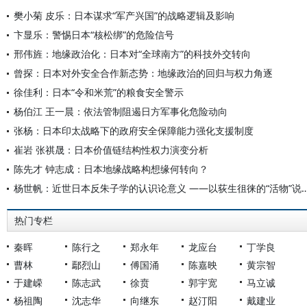
樊小菊 皮乐：日本谋求“军产兴国”的战略逻辑及影响
卞显乐：警惕日本“核松绑”的危险信号
邢伟旌：地缘政治化：日本对“全球南方”的科技外交转向
曾探：日本对外安全合作新态势：地缘政治的回归与权力角逐
徐佳利：日本“令和米荒”的粮食安全警示
杨伯江 王一晨：依法管制阻遏日方军事化危险动向
张杨：日本印太战略下的政府安全保障能力强化支援制度
崔岩 张祺晟：日本价值链结构性权力演变分析
陈先才 钟志成：日本地缘战略构想缘何转向？
杨世帆：近世日本反朱子学的认识论意义 ——以荻生
热门专栏
秦晖
陈行之
郑永年
龙应台
丁学良
曹林
鄢烈山
傅国涌
陈嘉映
黄宗智
于建嵘
陈志武
徐贲
郭宇宽
马立诚
杨祖陶
沈志华
向继东
赵汀阳
戴建业