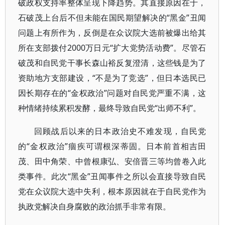
破政权支持率整体呈现下降趋势。其直接原因在于，
石破茂上台后不但未能在国民期望解决的“黑金”丑闻
问题上有所作为，反倒是在众议院大选前被爆出给其
所在支部拨付2000万日元“扩大党势活动费”。尽管石
破茂和自民党干事长森山裕反复澄清，这些钱是为了
资助地方支部建设，“不是为了竞选”，但日本选民已
因长期存在的“金权政治”问题对自民党严重不满，这
种情绪持续累积发酵，最终导致自民党“出师不利”。
回顾战后以来的日本政治史不难发现，自民党
的“金权政治”痼疾可谓根深蒂固。日本前首相吉田
茂、田中角荣、中曾根康弘、安倍晋三等均曾卷入此
类事件。此次“黑金”丑闻事件之所以会直接导致自民
党在众议院大选中失利，根本原因就在于自民党作为
执政党解决自身腐败的政治抓手非常有限。