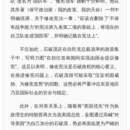
队”改名为“国防军”，“修宪强军”旗帜十分鲜明。他在
其所著《保守政治家：我的政策、我的天命》一书中
明确强调，关于修改宪法一事，“应该在删除了‘不保
有战争能力’的宪法第九条第二项的基础上，将现在的
自卫队改成‘国防军’，并明确记载在宪法上”。
不仅如此，石破茂还在自民党总裁选举的政策集
子中，写明力图“在担任首相期间实现由国会提议修
宪”。这足以表明，修改宪法是石破政权的核心要义。
在推进修宪问题上，石破茂很可能采取“渲染邻国威
胁、为修宪造势”的招数。这势必将严重冲击东亚地区
乃至国际社会的安全与稳定。
此外，在对美关系上，随着将“美国优先”作为执
政理念的特朗普再次当选美国总统，妄图通过高喊“对
等美国”为自己加分的石破茂，势必将面临更为严峻的