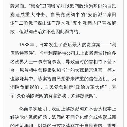
牌局面。“黑金”丑闻曝光对以派阀政治为基础的自民
党造成重大冲击。自民党派阀中的“安倍派”“岸田
派”“二阶派”“森山派”“茂木派”五个派阀均已宣布解
散，但派阀政治并不会因此而终结。
1988年，日本发生了战后最大的贪腐案——“利
库路特事件”。当年利库路特公司未上市股票转让给多
名政界人士一事东窗事发，导致当时的首相竹下登下
台，原首相中曾根康弘和当时的大藏相宫泽喜一等人
也涉嫌其中。该案给自民党带来严重的信任危机。为
消除负面影响，自民党曾制定“政治改革大纲”，表
示“决心消除派阀的有害影响，并解散派阀”。
然而事实证明，表面上解散派阀并不会从根本上
解决党内派阀问题，派阀的不同分化组合或将形成新
的政策集团，以新的形式继续存在于自民党内。需要