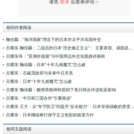
请先
登录
后发表评论～
评论
相同作者阅读
鞠佳颖：“海洋国家”理念下的日本对太平洋岛国外交
吕耀东 鞠佳颖：二战后的日本“历史修正主义”： 主要表现、成因及危害
吕耀东等：“亚洲价值观”与中国周边外交实践路径探析
吕耀东 鞠佳颖：日本“十年九相魔咒”怎么破
吕耀东：石破茂政府与未来中日关系
吕耀东：日本“十年九相魔咒”怎么破
吕耀东 鞠佳颖：戴维营精神和原则下美日韩合作进程及影响
吕耀东：中日韩三国合作“引重致远”
吕耀东 王方：从“专守防卫”到提升“反击能力”：日本安保战略的质变与影响
吕耀东：日本继续奉行保守主义色彩的政策方针
相同主题阅读