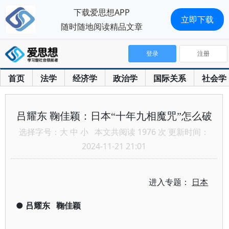
下载爱思想APP
立即下载
随时随地阅读精品文章
登录
注册
首页
法学
经济学
政治学
国际关系
社会学
吕耀东 鞠佳颖：日本“十年九相魔咒”怎么破
选择字号：
大
中
小
本文共阅读 1976 次 更新时间：
2024-11-21 21:01
进入专题：
日本
●
吕耀东
鞠佳颖