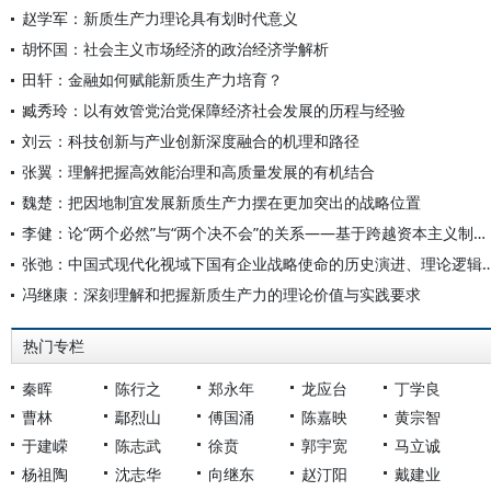
赵学军：新质生产力理论具有划时代意义
胡怀国：社会主义市场经济的政治经济学解析
田轩：金融如何赋能新质生产力培育？
臧秀玲：以有效管党治党保障经济社会发展的历程与经验
刘云：科技创新与产业创新深度融合的机理和路径
张翼：理解把握高效能治理和高质量发展的有机结合
魏楚：把因地制宜发展新质生产力摆在更加突出的战略位置
李健：论“两个必然”与“两个决不会”的关系——基于跨越资本主义制度“卡夫丁峡谷”设想的反思
张弛：中国式现代化视域下国有企业战略使命的历史演进
冯继康：深刻理解和把握新质生产力的理论价值与实践要求
热门专栏
秦晖
陈行之
郑永年
龙应台
丁学良
曹林
鄢烈山
傅国涌
陈嘉映
黄宗智
于建嵘
陈志武
徐贲
郭宇宽
马立诚
杨祖陶
沈志华
向继东
赵汀阳
戴建业