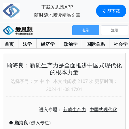
下载爱思想APP
立即下载
随时随地阅读精品文章
登录
注册
首页
法学
经济学
政治学
国际关系
社会学
顾海良：新质生产力是全面推进中国式现代化
的根本力量
选择字号：
大
中
小
本文共阅读 2107 次 更新时间：
2024-11-08 17:01
进入专题：
新质生产力
中国式现代化
●
顾海良
(
进入专栏
)