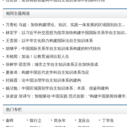
相同主题阅读
万青松 马超：加快构建理论、知识、实践一体发展的区域国别自主知识体系
林宏宇：以习近平外交思想为指导加快构建中国国际
王贵国：以中华文化助力构建国际法自主知识体系
胡继平：中国国际关系学自主知识体系构建的时代转向
关铭闻：加油！让教育涵润出彩人生
张树华 邵宏伟：城市之学自主知识体系正在加快形成
夏春涛：构建中国近代史学科自主知识体系刍议
封丽霞：论中国法理学自主知识体系的建构
杨洁勉：中国区域国别学自主知识体系：本原、借鉴和建构
涂凌波 张译匀：智能驱动·中国实践·范式创
热门专栏
秦晖
陈行之
郑永年
龙应台
丁学良