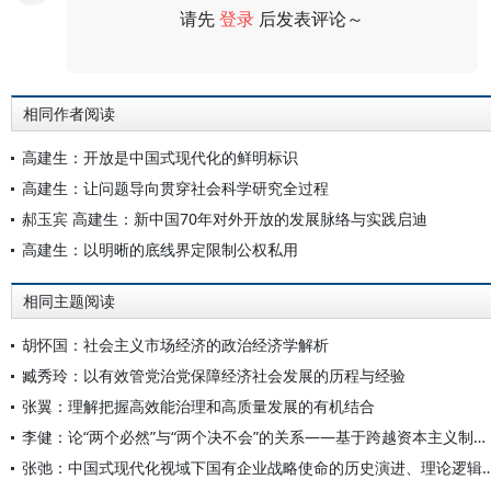
请先
登录
后发表评论～
评论
相同作者阅读
高建生：开放是中国式现代化的鲜明标识
高建生：让问题导向贯穿社会科学研究全过程
郝玉宾 高建生：新中国70年对外开放的发展脉络与实践启迪
高建生：以明晰的底线界定限制公权私用
相同主题阅读
胡怀国：社会主义市场经济的政治经济学解析
臧秀玲：以有效管党治党保障经济社会发展的历程与经验
张翼：理解把握高效能治理和高质量发展的有机结合
李健：论“两个必然”与“两个决不会”的关系——基于跨越资本主义制度“卡夫丁峡谷”设想的反思
张弛：中国式现代化视域下国有企业战略使命的历史演进