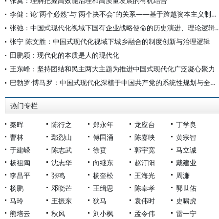
张翼：理解把握高效能治理和高质量发展的有机结合
李健：论“两个必然”与“两个决不会”的关系——基于跨越资本主义制度“卡夫丁峡谷”设想的反思
张弛：中国式现代化视域下国有企业战略使命的历史演进
张宁 陈文胜：中国式现代化视域下城乡融合的制度创新与治理逻辑
田鹏颖：现代化的本质是人的现代化
王东峰：坚持团结和民主两大主题为推进中国式现代化广泛凝心聚力
巴勃罗·博马罗：中国式现代化深植于中国共产党的系统性规划与全方位治理实践
热门专栏
秦晖
陈行之
郑永年
龙应台
丁学良
曹林
鄢烈山
傅国涌
陈嘉映
黄宗智
于建嵘
陈志武
徐贲
郭宇宽
马立诚
杨祖陶
沈志华
向继东
赵汀阳
戴建业
李昌平
张鸣
杨奎松
王海光
周濂
杨鹏
邓晓芒
王缉思
陈奉孝
郭世佑
马玲
王振东
狄马
袁伟时
史啸虎
熊培云
秋风
刘小枫
孟令伟
雷一宁