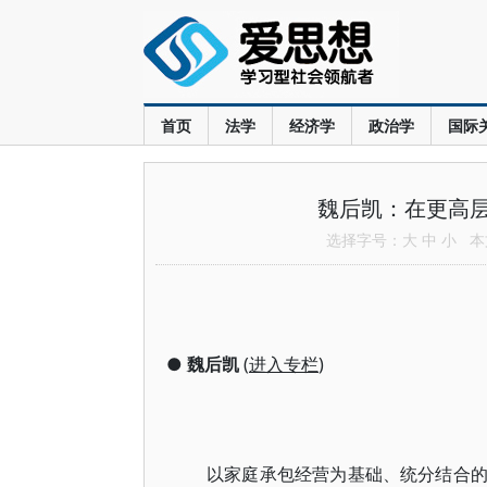
首页
法学
经济学
政治学
国际
魏后凯：在更高
选择字号：
大
中
小
本文
●
魏后凯
(
进入专栏
)
以家庭承包经营为基础、统分结合