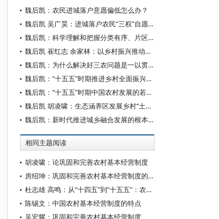
魏后凯：农民进城落户意愿偏低怎么办？
魏后凯 吴广昊：进城落户农民“三权”自愿有偿退出的现实困境与机制构建
魏后凯：科学理解和把握分类有序、片区化推进乡村振兴
魏后凯 崔红志 余家林：以乡村振兴推动创造农民高品质生活
魏后凯：为什么解决好三农问题是一以贯之的重中之重？
魏后凯：“十五五”时期推进乡村全面振兴的逻辑理路
魏后凯：“十五五”时期中国农村发展的若干关键问题与路径探析
魏后凯 胡凌啸：生态涵养区发展乡村“土特产”的思路与政策
魏后凯：新时代推进城乡融合发展的根本遵循
相同主题阅读
胡凌啸：论巩固和完善农村基本经营制度
房绍坤：巩固和完善农村基本经营制度的私法保障
杜志雄 高鸣：从“十四五”到“十五五”：农村改革的成效经验、关键问题与路径选择
陈锡文：中国农村基本经营制度的特点
吴宏耀：巩固和完善农村基本经营制度