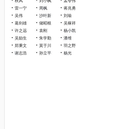
秋风
刘小枫
孟令伟
雷一宁
周枫
蒋兆勇
吴伟
沙叶新
刘瑜
葛剑雄
储昭根
吴稼祥
许之远
袁刚
杨小凯
吴励生
朱学勤
潘维
郑秉文
莫于川
羽之野
谢志浩
孙立平
杨光