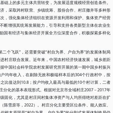
包基础上的多元主体共营转变，为发展适度规模经营创造条件。
经济，采取跨村联营、乡镇统筹、股份合作、村庄撤并等多种形
层次，强化集体经济组织在资源开发利用和保护、集体资产经营
，不断增强其统筹发展能力，引导和支持各类新型主体在农业生
鼓励国有经济与集体经济开展全方位深度合作，积极探索多样化
第二个飞跃”，还需要突破“村自为界、户自为界”的发展体制局
推进村庄联合发展。近年来，中国农村经济快速发展，城乡差距
根据中国社会科学院农村发展研究所开展的第一期中国乡村振兴
户均年收入，在剔除无效和极端样本后的304个行政村中，按
之比值达到10.8；按户均收入最高与最低的10个村计算，二者
庄分化的基本表现形式。根据对北京市全域村庄2007－2017年
层级固化，尤其是村庄间村集体净资产与人均所得绝对差距在扩
（陈雪原等，2022）。村庄分化主要受区位条件、能人效应、
但根本原因是“村自为界、户自为界”的分割式发展体制格局仍