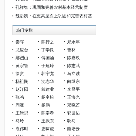
孔祥智：巩固和完善农村基本经营制度
魏后凯：在更高层次上巩固和完善农村基本经营制度
热门专栏
秦晖
陈行之
郑永年
龙应台
丁学良
曹林
鄢烈山
傅国涌
陈嘉映
黄宗智
于建嵘
陈志武
徐贲
郭宇宽
马立诚
杨祖陶
沈志华
向继东
赵汀阳
戴建业
李昌平
张鸣
杨奎松
王海光
周濂
杨鹏
邓晓芒
王缉思
陈奉孝
郭世佑
马玲
王振东
狄马
袁伟时
史啸虎
熊培云