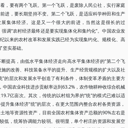
点看，要有两个飞跃。第一个飞跃，是废除人民公社，实行家庭
的前进，要长期坚持不变。第二个飞跃，是适应科学种田和生产
发展集体经济。这是又一个很大的前进，当然这是很长的过
思想，强调“农村经济最终还是要实现集体化和集约化”。中国农业发
1世纪以来的农村改革和发展实践已经为实现集约化、规模化、高
了坚实基础。
不断提高，由低水平集体经济走向高水平集体经济的“第二个飞
设施的改善、科技装备水平的提升、生产经营规模的扩大以及社
统”的层次和发展水平创造了有利条件，体制变革矛盾的主要方
3年，中国农业科技进步贡献率达到63.2%，农作物耕种收综合机械
19.7亿亩次。其次，传统的以村组为界的“统”的模式已难以适
提升集体经济“统”的层次，在更大范围内整合农村各类资源，
土地等资源性资产，目前全国农村集体资产总额的90%左右是
级较低，统筹协调能力较弱。很明显，单个村庄的资源和发展空