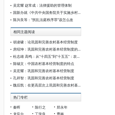
吴宏耀 赵常成：法律援助的管理体制
国新办就《中共中央国务院关于实施乡村振兴战略的意见》有关情况举行发布会
陈兴良等：“扰乱法庭秩序罪”该怎么改
相同主题阅读
胡凌啸：论巩固和完善农村基本经营制度
房绍坤：巩固和完善农村基本经营制度的私法保障
杜志雄 高鸣：从“十四五”到“十五五”：农村改革的成效经验、关键问题与路径选择
陈锡文：中国农村基本经营制度的特点
吴宏耀：巩固和完善农村基本经营制度
孔祥智：巩固和完善农村基本经营制度
魏后凯：在更高层次上巩固和完善农村基本经营制度
热门专栏
秦晖
陈行之
郑永年
龙应台
丁学良
曹林