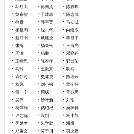
鄢烈山
傅国涌
陈嘉映
黄宗智
于建嵘
陈志武
徐贲
郭宇宽
马立诚
杨祖陶
沈志华
向继东
赵汀阳
戴建业
李昌平
张鸣
杨奎松
王海光
周濂
杨鹏
邓晓芒
王缉思
陈奉孝
郭世佑
马玲
王振东
狄马
袁伟时
史啸虎
熊培云
秋风
刘小枫
孟令伟
雷一宁
周枫
蒋兆勇
吴伟
沙叶新
刘瑜
葛剑雄
储昭根
吴稼祥
许之远
袁刚
杨小凯
吴励生
朱学勤
潘维
郑秉文
莫于川
羽之野