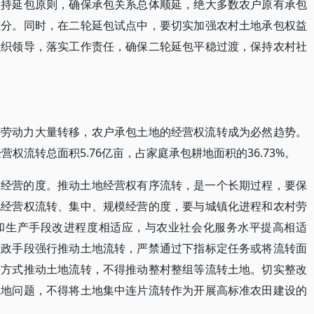
坚持延包原则，确保承包关系总体顺延，绝大多数农户原有承包
重分。同时，在二轮延包试点中，要切实加强农村土地承包权益
组织领导，落实工作责任，确保二轮延包平稳过渡，保持农村社
村劳动力大量转移，农户承包土地的经营权流转成为必然趋势。
营权流转总面积5.76亿亩，占家庭承包耕地面积的36.73%。
模经营的度。推动土地经营权有序流转，是一个长期过程，要保
地经营权流转、集中、规模经营的度，要与城镇化进程和农村劳
和生产手段改进程度相适应，与农业社会化服务水平提高相适
行政手段强行推动土地流转，严禁通过下指标定任务或将流转面
等方式推动土地流转，不得推动整村整组等流转土地。切实整改
土地问题，不得将土地集中连片流转作为开展高标准农田建设的