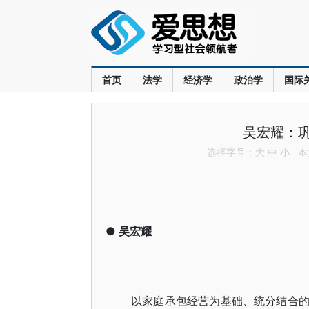
首页
法学
经济学
政治学
国际
吴宏耀：
选择字号：
大
中
小
本文
●
吴宏耀
以家庭承包经营为基础、统分结合