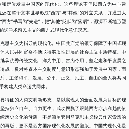
评估和定位发展中国家的现代化。这些理论不但以西方为中心建
而且还在整个文本世界形成“西方”与“其他”的对立关系，并通过大
西方”书写为“先进”，把“其他”贬低为“落后”，源源不断地形塑
输送学术殖民主义的西方式现代化意识形态。
马克思主义为指导的现代化。中国共产党的领导保障了中国式现
全体人民共同富裕不断取得实质性进展的社会主义本质特征。中
又继承优秀传统文化，洋为中用、古为今用，坚定走和平发展之
对冷战，反对将资本主义制度与意识形态强加于发展中国家，而
关系，主张和平、发展、公平、正义、民主、自由的全人类共同
手构建人类命运共同体。
重要特征的人类文明新形态，是以实现人的全面发展为目标的现
，坚持独立自主、自力更生，成功摆脱了跟随西方亦步亦趋的依
延续历史文化的母版，不是简单套用马克思主义经典作家设想的
践的再版，更不是西方国家现代化发展的翻版。中国式现代化是