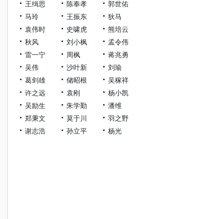
王缉思
陈奉孝
郭世佑
马玲
王振东
狄马
袁伟时
史啸虎
熊培云
秋风
刘小枫
孟令伟
雷一宁
周枫
蒋兆勇
吴伟
沙叶新
刘瑜
葛剑雄
储昭根
吴稼祥
许之远
袁刚
杨小凯
吴励生
朱学勤
潘维
郑秉文
莫于川
羽之野
谢志浩
孙立平
杨光