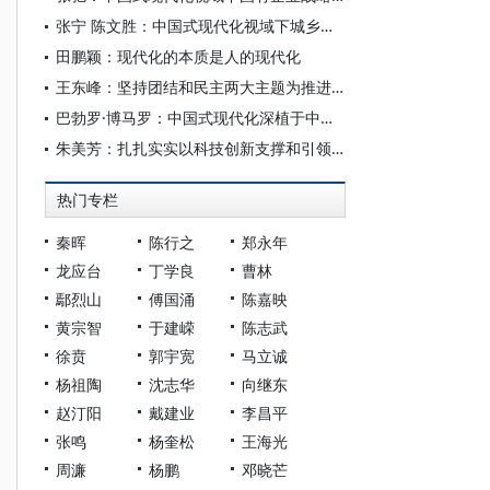
张宁 陈文胜：中国式现代化视域下城乡融合的制度创新与治理逻辑
田鹏颖：现代化的本质是人的现代化
王东峰：坚持团结和民主两大主题为推进中国式现代化广泛凝心聚力
巴勃罗·博马罗：中国式现代化深植于中国共产党的系统性规划与全方位治理实践
朱美芳：扎扎实实以科技创新支撑和引领中国式现代化
热门专栏
秦晖
陈行之
郑永年
龙应台
丁学良
曹林
鄢烈山
傅国涌
陈嘉映
黄宗智
于建嵘
陈志武
徐贲
郭宇宽
马立诚
杨祖陶
沈志华
向继东
赵汀阳
戴建业
李昌平
张鸣
杨奎松
王海光
周濂
杨鹏
邓晓芒