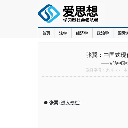
首页
法学
经济学
政治学
国际
张翼：中国式现
——专访中国
选择字号：
大
中
小
本文
●
张翼
(
进入专栏
)