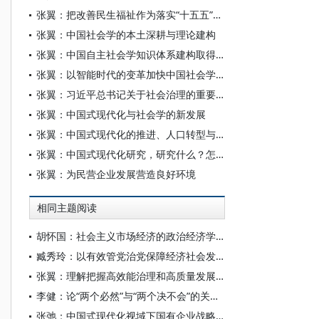
张翼：把改善民生福祉作为落实“十五五”规划的出发点和落脚点
张翼：中国社会学的本土深耕与理论建构
张翼：中国自主社会学知识体系建构取得新突破
张翼：以智能时代的变革加快中国社会学自主知识体系构建步伐
张翼：习近平总书记关于社会治理的重要论述的原创性贡献
张翼：中国式现代化与社会学的新发展
张翼：中国式现代化的推进、人口转型与弹性退休制度
张翼：中国式现代化研究，研究什么？怎样研究？
张翼：为民营企业发展营造良好环境
相同主题阅读
胡怀国：社会主义市场经济的政治经济学解析
臧秀玲：以有效管党治党保障经济社会发展的历程与经验
张翼：理解把握高效能治理和高质量发展的有机结合
李健：论“两个必然”与“两个决不会”的关系——基于跨越资本主义制度“卡夫丁峡谷”设想的反思
张弛：中国式现代化视域下国有企业战略使命的历史演进、理论逻辑和时代要求