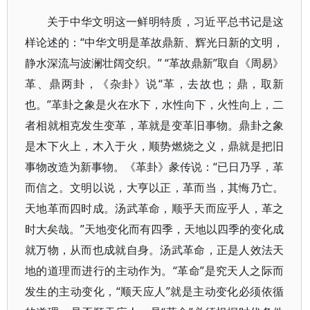
关于中华文明这一鲜明特质，习近平总书记是这
样论述的：“中华文明是革故鼎新、辉光日新的文明，
静水深流与波澜壮阔交织。” “革故鼎新”取自《周易》
革、鼎两卦，《杂卦》说“革，去故也；鼎，取新
也。”革卦之象是火在水下，水性向下，火性向上，二
者相就相克发生变革，革就是变革旧事物。鼎卦之象
是木下火上，木入于火，顺势燃烧之义，鼎就是把旧
事物改造为新事物。《革卦》彖传说：“已日乃孚，革
而信之。文明以说，大亨以正，革而当，其悔乃亡。
天地革而四时成。汤武革命，顺乎天而应乎人，革之
时大矣哉。”天地变化而有四季，天地以四季的变化成
就万物，从而也成就自身。汤武革命，正是人效法天
地的道理而进行的主动作为。“革命”是究天人之际而
发生的主动变化，“顺天应人”就是主动变化必须依循