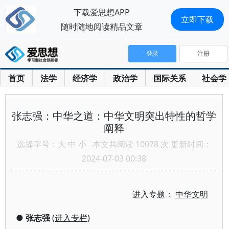
下载爱思想APP
立即下载
随时随地阅读精品文章
登录
注册
首页
法学
经济学
政治学
国际关系
社会学
张志强：中华之道：中华文明突出特性的哲学
阐释
选择字号：
大
中
小
本文共阅读 10078 次 更新时间：
2024-07-03 00:38
进入专题：
中华文明
●
张志强
(
进入专栏
)