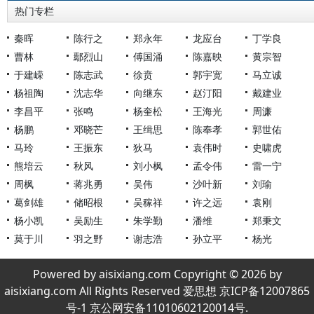
热门专栏
秦晖
陈行之
郑永年
龙应台
丁学良
曹林
鄢烈山
傅国涌
陈嘉映
黄宗智
于建嵘
陈志武
徐贲
郭宇宽
马立诚
杨祖陶
沈志华
向继东
赵汀阳
戴建业
李昌平
张鸣
杨奎松
王海光
周濂
杨鹏
邓晓芒
王缉思
陈奉孝
郭世佑
马玲
王振东
狄马
袁伟时
史啸虎
熊培云
秋风
刘小枫
孟令伟
雷一宁
周枫
蒋兆勇
吴伟
沙叶新
刘瑜
葛剑雄
储昭根
吴稼祥
许之远
袁刚
杨小凯
吴励生
朱学勤
潘维
郑秉文
莫于川
羽之野
谢志浩
孙立平
杨光
Powered by aisixiang.com Copyright © 2026 by
aisixiang.com All Rights Reserved 爱思想 京ICP备12007865
号-1 京公网安备11010602120014号.