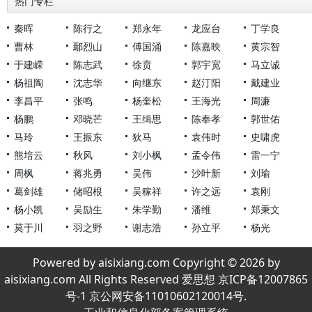
热门专栏
秦晖
陈行之
郑永年
龙应台
丁学良
曹林
鄢烈山
傅国涌
陈嘉映
黄宗智
于建嵘
陈志武
徐贲
郭宇宽
马立诚
杨祖陶
沈志华
向继东
赵汀阳
戴建业
李昌平
张鸣
杨奎松
王海光
周濂
杨鹏
邓晓芒
王缉思
陈奉孝
郭世佑
马玲
王振东
狄马
袁伟时
史啸虎
熊培云
秋风
刘小枫
孟令伟
雷一宁
周枫
蒋兆勇
吴伟
沙叶新
刘瑜
葛剑雄
储昭根
吴稼祥
许之远
袁刚
杨小凯
吴励生
朱学勤
潘维
郑秉文
莫于川
羽之野
谢志浩
孙立平
杨光
Powered by aisixiang.com Copyright © 2026 by
aisixiang.com All Rights Reserved 爱思想 京ICP备12007865
号-1 京公网安备11010602120014号.