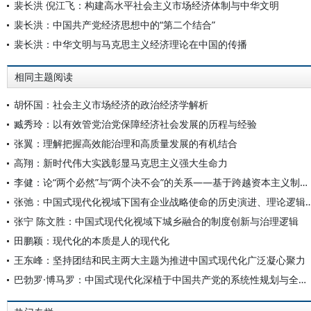
裴长洪 倪江飞：构建高水平社会主义市场经济体制与中华文明
裴长洪：中国共产党经济思想中的“第二个结合”
裴长洪：中华文明与马克思主义经济理论在中国的传播
相同主题阅读
胡怀国：社会主义市场经济的政治经济学解析
臧秀玲：以有效管党治党保障经济社会发展的历程与经验
张翼：理解把握高效能治理和高质量发展的有机结合
高翔：新时代伟大实践彰显马克思主义强大生命力
李健：论“两个必然”与“两个决不会”的关系——基于跨越资本主义制度“卡夫丁峡谷”设想的反思
张弛：中国式现代化视域下国有企业战略使命的历史演进
张宁 陈文胜：中国式现代化视域下城乡融合的制度创新与治理逻辑
田鹏颖：现代化的本质是人的现代化
王东峰：坚持团结和民主两大主题为推进中国式现代化广泛凝心聚力
巴勃罗·博马罗：中国式现代化深植于中国共产党的系统性规划与全方位治理实践