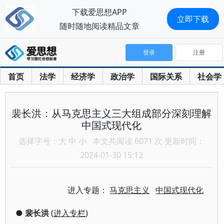
下载爱思想APP
立即下载
随时随地阅读精品文章
登录
注册
首页
法学
经济学
政治学
国际关系
社会学
裴长洪：从马克思主义三大组成部分深刻理解
中国式现代化
选择字号：
大
中
小
本文共阅读 6071 次 更新时间：
2024-01-30 15:12
进入专题：
马克思主义
中国式现代化
●
裴长洪
(
进入专栏
)