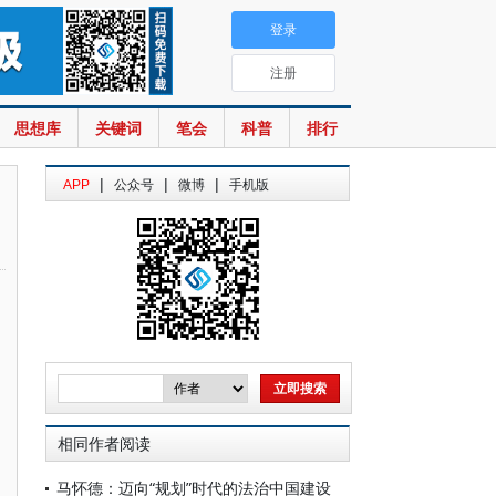
登录
注册
思想库
关键词
笔会
科普
排行
|
|
|
APP
公众号
微博
手机版
相同作者阅读
马怀德：迈向“规划”时代的法治中国建设