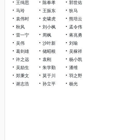
王缉思
陈奉孝
郭世佑
马玲
王振东
狄马
袁伟时
史啸虎
熊培云
秋风
刘小枫
孟令伟
雷一宁
周枫
蒋兆勇
吴伟
沙叶新
刘瑜
葛剑雄
储昭根
吴稼祥
许之远
袁刚
杨小凯
吴励生
朱学勤
潘维
郑秉文
莫于川
羽之野
谢志浩
孙立平
杨光