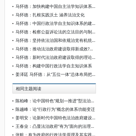
马怀德：加快构建中国自主法学知识体系的着力点
马怀德：扎根实践沃土 涵养法治文化
马怀德：中国行政法学自主知识体系的建构
马怀德：检察公益诉讼法的立法目的与制度创新
马怀德：坚持依法治国和依规治党有机统一
马怀德：推动法治政府建设取得新成效?护航“十五五”高质量发展新征程
马怀德：新时代法治政府建设取得的理论与实践成果
马怀德：构建中国行政法学自主知识体系
姜泽廷 马怀德：从“五位一体”总体布局把握习近平法治思想的原创性贡献
相同主题阅读
陈柏峰：论中国特色“规划—推进”型法治建设模式——以法治政府建设为例
陈越峰：论“行政行为”概念的体系功能变迁
姜明安：论新时代中国特色法治政府建设论
王春业：凸显法治政府“有为”面向的法理阐释——以全面深化改革为背景
张航：有为政府的行政法学原理及其实践展开