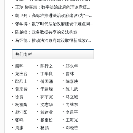
王玲 柳嘉惠：数字法治政府的理论意蕴、现实挑战及应对策略
胡卫列：高标准推进法治政府建设?为“十五五”时期经济社会高质量发展提供法治保障
张学博：数字时代法治政府建设中难点问题分析
陈越峰：政务数据共享的公法构造
马怀德：推动法治政府建设取得新成效?护航“十五五”高质量发展新征程
热门专栏
秦晖
陈行之
郑永年
龙应台
丁学良
曹林
鄢烈山
傅国涌
陈嘉映
黄宗智
于建嵘
陈志武
徐贲
郭宇宽
马立诚
杨祖陶
沈志华
向继东
赵汀阳
戴建业
李昌平
张鸣
杨奎松
王海光
周濂
杨鹏
邓晓芒