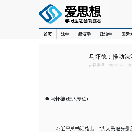
首页
法学
经济学
政治学
国际
马怀德：推动法
选择字号：
大
中
小
本文
●
马怀德
(
进入专栏
)
习近平总书记指出：“为人民服务是