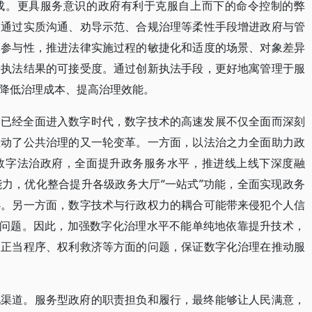
成。更具服务意识的政府有利于克服自上而下的命令控制的弊
。通过实质沟通、劝导示范、合规治理等柔性手段增进政府与管
和参与性，推进法律实施过程的敏捷化和适度的场景、对象差异
升执法结果的可接受度。通过创新执法手段，更好地寓管理于服
降低治理成本、提高治理效能。
会已经全面进入数字时代，数字技术的高速发展不仅全面而深刻
推动了公共治理的又一轮变革。一方面，以法治之力全面助力政
数字法治政府，全面提升政务服务水平，推进线上线下深度融
力，优化整合提升各级政务大厅“一站式”功能，全面实现政务
办。另一方面，数字技术与行政权力的耦合可能带来侵犯个人信
等问题。因此，加强数字化治理水平不能单纯地依靠提升技术，
、正当程序、权利救济等方面的问题，保证数字化治理在推动服
化渠道。服务型政府的职责担负和履行，最终能够让人民满意，