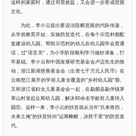
这样的家庭时，通过邻里效益，又会进一步形成贫困
文化。
为此，李小云提出要设法阻断贫困的代际传递，
从学前教育开始，实验防贫迭代，在每个示范村都配
套建设幼儿园。帮助示范村的幼儿在幼儿园学会普通
话，过“语言关”，为小学阶段顺利学习做好准备，打
牢基础。李小云和中国发展研究基金会卢迈先生的推
动，浙江新湖慈善基金会（出资七千万元人民币）在
云南怒江展开的学前儿童全覆盖的“乡村幼儿园”⑩。
又和浙江省妇女儿童基金会一起，在勐腊县勐伴镇茅
草山村发起众筹幼儿园，解决80余名学龄前儿童待入
园⑪。这样一来，李小云的扶贫就从当年“兵来将挡，
水来土掩”的扶贫转向“运筹帷幄，决胜千里”的防贫迭
代。