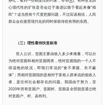
挣扎，看到一些制度性的约束，等等⑥。有种意见担
心现代性的扩张是否会过于激进以致于看起来像“殖
民”？这当然有个尺度把握问题，不过应该相信，人民
群众会在接受现代化的同时保留传统有用的东西。
（三）理性看待扶贫标准
世人公识，贫困主要由收入多少来衡量，可以分
为绝对贫困和相对贫困两类，绝对贫困指的一个人不
得温饱的状况，即我们常说的“食不果腹、衣不蔽
体”；而相对贫困指的是相对于富裕人群来说的低收入
者，是任何社会都存在的问题。我国由于努力，至
2020年所有贫困户、贫困村、贫困县全部脱贫退岀绝
对贫困户、村、县秩列。