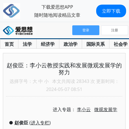
下载爱思想APP
立即下载
随时随地阅读精品文章
登录
注册
首页
法学
经济学
政治学
国际关系
社会学
赵俊臣：李小云教授实践和发展微观发展学的
努力
选择字号：
大
中
小
本文共阅读 28343 次 更新时间：
2024-05-07 08:51
进入专题：
李小云
微观发展学
●
赵俊臣
(
进入专栏
)