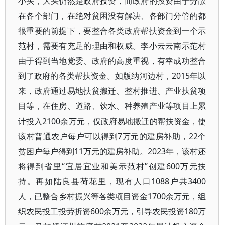
小头，大头仍然是政府投资，而政府的投资由于分散
在各个部门，在绝对贫困没有解决、各部门分管的都
很重要的前提下，要整合各类政府帮扶资金到一个示
范村，需要有充足的理由和权威。李小云云南示范村
由于得到当地党委、政府的高度重视，有幸成功整合
到了政府的各类帮扶资金。如版纳河边村，2015年以
来，政府通过易地扶贫搬迁、整村推进、产业扶贫项
目等，在住房、道路、饮水、种养殖产业等项目上累
计投入2100余万元，仅政府易地搬迁的帮扶资金，使
该村普通农户每户可以得到7万元的建房补助，22个
贫困户每户得到11万元的建房补助。2023年，该村还
将得到省里“宜居宜业和美示范村”创建600万元扶
持。再如陆良县荷花里，现有人口1088户共3400
人，已整合乡村振兴等各类项目资金1700余万元，组
织农民投工投劳折资600余万元，引导农民投资180万