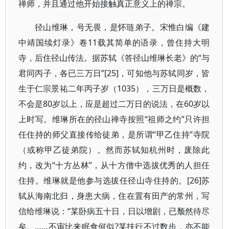
禅师，并且通过他开始接触真正意义上的禅宗。
径山维琳，号无畏，是怀琏弟子。宋惟白编《建
中靖国续灯录》卷11载其简单的语录，曾住持大明
寺，后住径山传法。据苏轼《答径山维琳长老》的“与
君同丙子，各已三万日”[25]，可知他与苏轼同岁，皆
生于仁宗景祐二年丙子岁（1035），三万日是概数，
不会是80岁以上，应是超过二万日的说法，在60岁以
上时写。维琳所在的径山禅寺按照“祖师之约”只许担
任住持的师父直接传给徒弟，是所谓“甲乙住持”寺院
（或称甲乙徒弟院）。然而苏轼知杭州时，废除此
约，改为“十方丛林”，从十方僧中选拔优秀的人担任
住持。维琳就是他参与选拔任径山寺住持的。[26]苏
轼从海南北归，身患大病，住在置有田产的常州，写
信给维琳说：“某卧病五十日，日以增剧，已颓然待尽
矣。……不审比来眠食何似?某扶行不过数步，亦不能