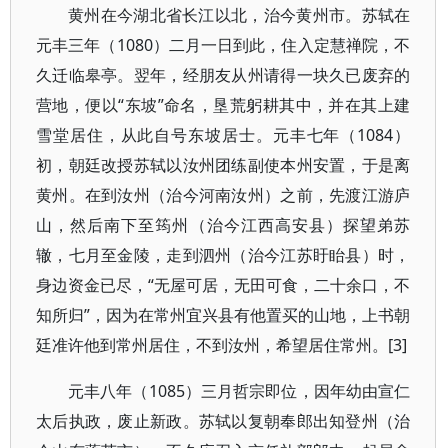
黄州在今湖北省长江以北，治今黄州市。苏轼在
元丰三年（1080）二月一日到此，住入定慧禅院，不
久迁临皋亭。翌年，经朋友从州请得一块久已废弃的
营地，便以“东坡”命名，垦荒躬耕其中，并在其上建
雪堂居住，从此自号东坡居士。元丰七年（1084）
初，朝廷改授苏轼以汝州团练副使本州安置，于是离
黄州。在到汝州（治今河南汝州）之前，先渡江游庐
山，然后南下至筠州（治今江西高安县）探望弟苏
辙，七月至金陵，走到泗州（治今江苏盱眙县）时，
身边资金已尽，“无屋可居，无田可食，二十余口，不
知所归”，因为在常州宜兴县有他置买的山地，上书朝
廷准许他到常州居住，不到汝州，希望居住常州。[3]
元丰八年（1085）三月哲宗即位，因年幼由宣仁
太后执政，废止新政。苏轼以复朝奉郎出知登州（治