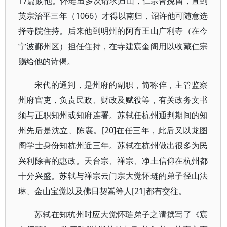
17篇赐他。怀琏虽多次请求归山，仁宗皆挽留，直到
英宗治平三年（1066）才得以南归，诏许他可随意选
择寺院住持。后来他到明州的阿育王山广利寺（在今
宁波鄞州区）担任住持，在寺建宸奎阁用以收藏仁宗
赐给他的诗偈。
宋代的通判，是州府的副职，简称倅，主管监察
州府官吏，负责民政、财政及赋役等，有关政务文书
须与正职知州或知府连署。苏轼任杭州通判期间的知
州先后是沈立、陈襄。[20]在任三年，此后又以龙图
阁学士身份知杭州近三年。苏轼在杭州做出很多为民
兴利除害的惠政。天台宗、禅宗、净土信仰在杭州都
十分兴盛。苏轼与禅宗云门宗大觉怀琏的弟子径山法
琳、金山宝觉以及佛日契嵩等人[21]都有交往。
苏轼在知杭州时应大觉怀琏弟子之请撰写了《宸