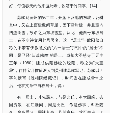
好，每值春天约他来游此寺，饮酒于竹间亭。[14]
苏轼到黄州的第二年，开垦旧营地的东坡，躬耕
其中，又在上面建数间草屋，因下雪时建，并且室内
四壁绘雪，故名之为东坡雪堂。从此，他自号东坡居
士，在不少诗文用此号署名。这一“居士”与欧阳修自
称的不带有佛教意义的“六一居士”[15]中的“居士”不
同，是已经“归诚佛僧”的居士。成都大圣慈寺于元丰
三年（1080）建成供藏佛经的经藏，称之为“大宝
藏”，住持宝月惟简派人到黄州请苏轼写记。苏轼以四
字句撰写《胜相院经藏记》，时间当在建成雪堂之
后。他在文章中自称居士，说：
有一居士，其先蜀人，与是比丘，有大因缘。去
国流浪，在江淮间，闻是比丘，作是佛事，即欲随
众，舍所爱习。周视其身，及其室庐，求可舍者，了