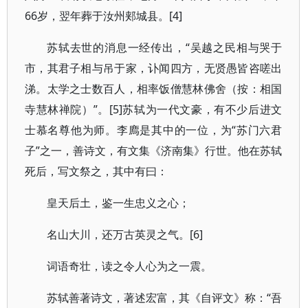
66岁，翌年葬于汝州郏城县。[4]
苏轼去世的消息一经传出，“吴越之民相与哭于
市，其君子相与吊于家，讣闻四方，无贤愚皆咨嗟出
涕。太学之士数百人，相率饭僧慧林佛舍（按：相国
寺慧林禅院）”。[5]苏轼为一代文豪，有不少后进文
士慕名尊他为师。李廌是其中的一位，为“苏门六君
子”之一，善诗文，有文集《济南集》行世。他在苏轼
死后，写文祭之，其中有曰：
皇天后土，鉴一生忠义之心；
名山大川，还万古英灵之气。[6]
词语奇壮，读之令人心为之一震。
苏轼善著诗文，著述宏富，其《自评文》称：“吾