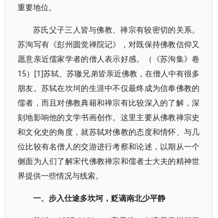
重要地位。
苏氏父子三人皆与佛教、禅宗有较密切的关系。
苏洵写有《彭州圆觉禅院记》，对既保持佛教信仰又
愿意亲近儒家学者的僧人表示好感。（《苏洵集》卷
15）[1]苏轼、苏辙兄弟皆亲近佛教，在僧人中有很多
朋友。苏轼在坎坷的生涯中不仅最终成为信奉佛教的
儒者，而且对佛教典籍和禅宗有比较深入的了解，深
刻地影响他的文学书画创作。这里主要从佛教禅宗史
和文化史的角度，就苏轼对佛教的态度和情怀、与几
位比较有名僧人的交游进行考察和论述，以期从一个
侧面为人们了解宋代佛教禅宗和儒者士大夫的精神世
界提供一些情况与线索。
一、步入仕途多坎坷，贬谪南北少平静