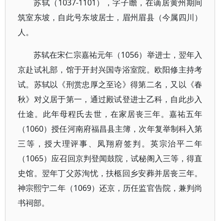
苏轼（1037-1101），字子瞻，在谪居黄州期间
筑室东坡，自此号东坡居士，眉州眉县（今属四川）
人。
苏轼在宋仁宗嘉祐元年（1056）举进士，翌年入
京赴试礼部，馆于开封兴国寺浴室院。欧阳修主持考
试。苏轼以《刑赏忠厚之至论》得第二名，又以《春
秋》对义居于第一，通过殿试登进士乙科，自此步入
仕途。此年母程氏去世，在家居丧三年。嘉祐五年
（1060）授任河南府福昌县主簿，次年复举制科入第
三等，授大理评事、凤翔府签判。英宗治平二年
（1065）应召回京判登闻鼓院，试秘阁入三等，得直
史馆。翌年丁父苏洵忧，扶柩回乡安葬并居丧三年。
神宗熙宁二年（1069）还京，历任监官告院，兼判尚
书祠部。