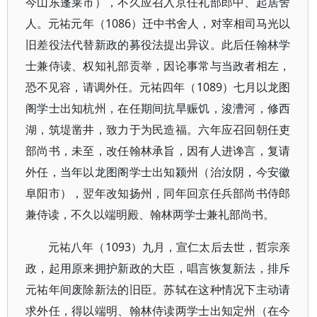
今山东蓬莱市），不久应召入京任礼部郎中、起居舍
人。元祐元年（1086）迁中书舍人，对宰相司马光以
旧差役法代替新政的募役法提出异议。此后任翰林学
士兼侍读、权知礼部贡举，因论事常与当政者相左，
恐不见容，请调外任。元祐四年（1089）七月以龙图
阁学士出知杭州，在任期间抗旱赈饥，浚漕河，修西
湖，筑堤凿井，致力于为民造福。六年应召回朝任吏
部尚书，未至，改任翰林承旨，因有人进谗言，复请
外任，当年以龙图阁学士出知颍州（治汝阴，今安徽
阜阳市），翌年改知扬州，同年回京任兵部尚书侍郎
兼侍读，不久以端明殿、翰林两学士兼礼部尚书。
元祐八年（1093）九月，宣仁太后去世，哲宗亲
政，起用原来拥护新政的大臣，唱言恢复新法，排斥
元祐年间废除新法的旧臣。苏轼在这种情况下主动请
求外任，得以端明、翰林侍读两学士出知定州（在今