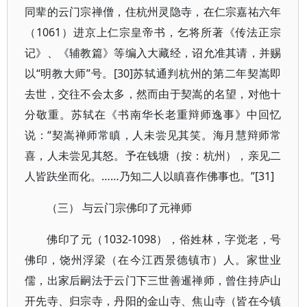
同辈的云门宗禅僧，住杭州灵隐寺，在仁宗嘉祐六年
（1061）进京上仁宗皇帝书，乞将所著《传法正宗
记》、《辅教篇》等编入大藏经，诏允准其请，并赐
以“明教大师”号。[30]苏轼通判杭州的第二年契嵩即
去世，交往不会太多，然而由于契嵩的名望，对他十
分敬重。苏轼在《书南华长老重辩师逸事》中回忆
说：“契嵩禅师常瞋，人未尝见其笑。海月慧辩师常
喜，人未尝见其怒。予在钱塘（按：杭州），亲见二
人皆趺坐而化。……乃知二人以瞋喜作佛事也。”[31]
（三） 与云门宗佛印了元禅师
佛印了元（1032-1098），俗姓林，字觉老，号
佛印，饶州浮梁（在今江西景德镇市）人。家世业
儒，出家后嗣法于云门下三世善暹禅师，曾住持庐山
开先寺、归宗寺，丹阳的金山寺、焦山寺（皆在今镇