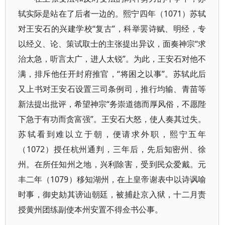
轼实际是站在了后者一边的。熙宁四年（1071）苏轼
对王安石的兴建学校“复古”，科举罢诗赋、明经，专
以经义、论、策试取士的主张提出异议，面奏神宗“求
治太急，听言太广，进人太锐”。为此，王安石对他不
满，排斥他任开封府推官，“将困之以事”。苏轼此后
又上书对王安石设置三司条例司，推行均输、青苗等
新法提出批评，希望神宗“务崇道德而厚风俗，不愿陛
下急于有功而贪富强”。王安石大怒，使人奏其过失。
苏轼看到难以立于朝，便请求外职，熙宁五年
（1072）授任杭州通判，三年后，先后知密州、徐
州。在所任知州之地，兴利除害，受到民众爱戴。元
丰二年（1079）移知湖州，在上皇帝谢表中以诗讽喻
时事，御史劾其谤讪朝廷，被捕赴京入狱，十二月责
授黄州团练副使本州安置不得佥书公事。