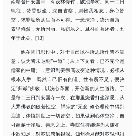
南精舍曰安国寺，有茂林修竹，陂池亭树。间一二日
辄往，焚香默坐，深自省察，则物我相忘，身心皆
空，求罪垢所从生而不可得。一念清净，染污自落，
表里翛然，无所附丽。私窃乐之。旦往而暮还者，五
年于此矣。[13]
他在闭门思过中，对于自己以往所思所作皆不满
意，认为皆未达到“中道”（从上下文看，已不完全是
儒家的中庸），意识到要彻底改变这种情况，必须从
根本入手，既然自己旧有的道、性有所不足，便决
定“归诚”佛教，以洗心革面，开创新的人生道路。于
是每二三日到安国寺一次，在那里烧香打坐深思，从
大乘佛教的般若性空、禅宗的“无念”修心理论中得到
启迪，体悟到世上一切皆空，如果做到心体空净，自
可超越于净垢、善恶之上。寺院住持继连为人谦和，
少欲知足，对苏轼感触很深。知州徐君猷对苏轼也很