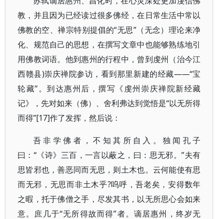
苏轼谪居惠州、昌化时，在心灵深处更加虔信佛
教，并且因为已经读过很多佛经，在日常生活中常以
佛教的空、禅宗特别提倡的“无思”（无念）理论来净
化、规范自己的思想，在撰写文章中也能够熟练地引
用佛教词语。他到惠州的行程中，曾到虔州（治今江
西赣县)崇庆禅院参访，看到那里新建的经藏——“宝
轮藏”。到达惠州后，撰写《虔州崇庆禅院新经藏
记》，先对如来（佛）、舍利弗达到觉悟是“以无所得
而得”[17]作了发挥，然后说：
吾非学佛者，不知其所自入。独闻孔子
曰：“《诗》三百，一言以蔽之，曰：思无邪。”夫有
思皆邪也，善恶同而无思，则土木也。云何能使有思
而无邪，无思而非土木乎?呜呼，吾老矣，安得数年
之暇，托于佛僧之手，尽发其书，以无所思心会如来
意。庶几于“无所得故而得”者。谪居惠州，终岁无