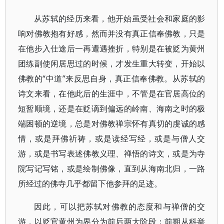
从苏轼的经历来看，他开始虽受社会和家庭的影
响对佛教抱有好感，然而并没有真正信奉佛教，只是
在他步入仕途后一再遭遇挫折，特别是在被贬为黄州
团练副使闲居思过的时候，才发生重大转变，开始以
佛教的“中道”来反思自身，真正信奉佛教。从苏轼的
诗文来看，在他此后的生涯中，不管是在官居高位的
短暂顺境，还是在贬谪到偏远的岭南、海南之时的极
端困顿的逆境，总是对佛教禅宗怀有真切的虔诚的感
情，或是拜佛祈祷，或是读经写经，或是与僧人交
游，或是书写表述佛教义理、禅悟的诗文，或是为寺
院写记写铭，或是绘制佛像，直到从海南北归，一路
所经过的佛寺几乎都留下他参拜的足迹。
因此，可以把苏轼对佛教的态度和与禅僧的交
游，以贬官黄州为界分为前后两大阶段：前期从科举