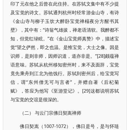
印了元在他之后曾在此住持。在苏轼文集中有不少提
及宝觉的诗文。苏轼通判杭州时经常游金山寺，有诗
《金山寺与柳子玉饮大醉卧宝觉禅榻夜分方醒书其
壁》，其中有：“诗翁气雄拔，禅老语清软。我醉都不
知，但觉红绿眩。”在《金山宝觉师真赞》中，描述宝
觉“望之俨然，即之也温。是惟宝觉，大士之像。因是
识师，是则非师，因师识道，道亦非是。”[28]颇蕴禅
语意味。苏轼从杭州移知密州时，来不及面辞，宝觉
竟先乘舟到江北为他饯行。苏轼到密州后，给宝觉写
信，谓“东州僧无可与言者”，并赠自著《后杞菊
赋》，答应为他写《至游堂记》。[29]这都说明苏轼
与宝觉的交谊是很深的。
（二） 与云门宗佛日契嵩禅师
佛日契嵩（1007-1072），佛日是号，是与怀琏