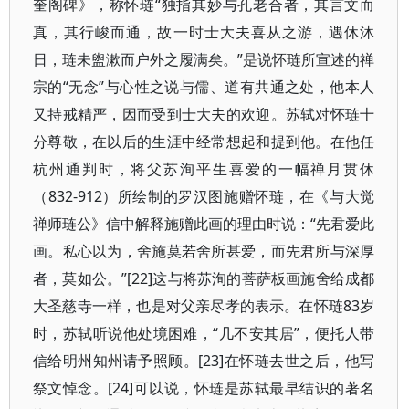
奎阁碑》，称怀琏“独指其妙与孔老合者，其言文而
真，其行峻而通，故一时士大夫喜从之游，遇休沐
日，琏未盥漱而户外之履满矣。”是说怀琏所宣述的禅
宗的“无念”与心性之说与儒、道有共通之处，他本人
又持戒精严，因而受到士大夫的欢迎。苏轼对怀琏十
分尊敬，在以后的生涯中经常想起和提到他。在他任
杭州通判时，将父苏洵平生喜爱的一幅禅月贯休
（832-912）所绘制的罗汉图施赠怀琏，在《与大觉
禅师琏公》信中解释施赠此画的理由时说：“先君爱此
画。私心以为，舍施莫若舍所甚爱，而先君所与深厚
者，莫如公。”[22]这与将苏洵的菩萨板画施舍给成都
大圣慈寺一样，也是对父亲尽孝的表示。在怀琏83岁
时，苏轼听说他处境困难，“几不安其居”，便托人带
信给明州知州请予照顾。[23]在怀琏去世之后，他写
祭文悼念。[24]可以说，怀琏是苏轼最早结识的著名