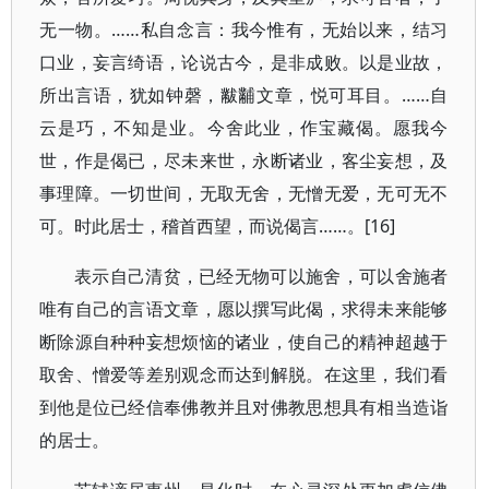
无一物。……私自念言：我今惟有，无始以来，结习
口业，妄言绮语，论说古今，是非成败。以是业故，
所出言语，犹如钟磬，黻黼文章，悦可耳目。……自
云是巧，不知是业。今舍此业，作宝藏偈。愿我今
世，作是偈已，尽未来世，永断诸业，客尘妄想，及
事理障。一切世间，无取无舍，无憎无爱，无可无不
可。时此居士，稽首西望，而说偈言……。[16]
表示自己清贫，已经无物可以施舍，可以舍施者
唯有自己的言语文章，愿以撰写此偈，求得未来能够
断除源自种种妄想烦恼的诸业，使自己的精神超越于
取舍、憎爱等差别观念而达到解脱。在这里，我们看
到他是位已经信奉佛教并且对佛教思想具有相当造诣
的居士。