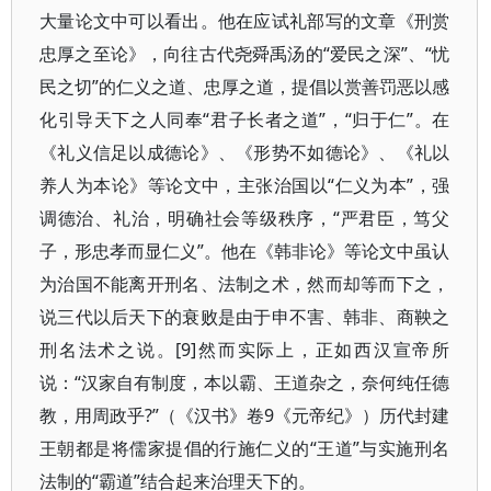
大量论文中可以看出。他在应试礼部写的文章《刑赏
忠厚之至论》，向往古代尧舜禹汤的“爱民之深”、“忧
民之切”的仁义之道、忠厚之道，提倡以赏善罚恶以感
化引导天下之人同奉“君子长者之道”，“归于仁”。在
《礼义信足以成德论》、《形势不如德论》、《礼以
养人为本论》等论文中，主张治国以“仁义为本”，强
调德治、礼治，明确社会等级秩序，“严君臣，笃父
子，形忠孝而显仁义”。他在《韩非论》等论文中虽认
为治国不能离开刑名、法制之术，然而却等而下之，
说三代以后天下的衰败是由于申不害、韩非、商鞅之
刑名法术之说。[9]然而实际上，正如西汉宣帝所
说：“汉家自有制度，本以霸、王道杂之，奈何纯任德
教，用周政乎?”（《汉书》卷9《元帝纪》）历代封建
王朝都是将儒家提倡的行施仁义的“王道”与实施刑名
法制的“霸道”结合起来治理天下的。