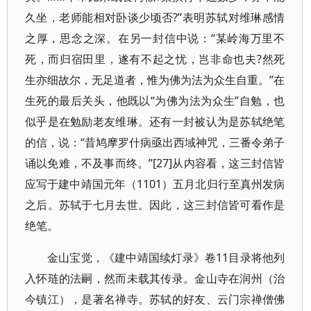
久坐，老师能相对卧谈少顷否?”表明苏轼对维琳感情
之厚，思念之深。在另一封信中说：“某岭海万里不
死，而归宿田里，遂有不起之忧，岂非命也夫?然死
生亦细故尔，无足道者，惟为佛为法为众生自重。”在
生死的最后关头，他既以“为佛为法为众生”自勉，也
似乎是在勉励老友维琳。还有一封被认为是苏轼绝笔
的信，说：“昔鸠摩罗什病亟出西域神咒，三番令弟子
诵以免难，不及事而终。”[27]从内容看，这三封信皆
应写于建中靖国元年（1101）五月北归行至真州发病
之后。苏轼于七月去世。因此，这三封信皆可看作是
绝笔。
金山宝觉，《建中靖国续灯录》卷11目录将他列
入怀琏的法嗣，然而未载其传录。金山寺在润州（治
今镇江），是著名禅寺。苏轼的好友、云门宗禅僧佛