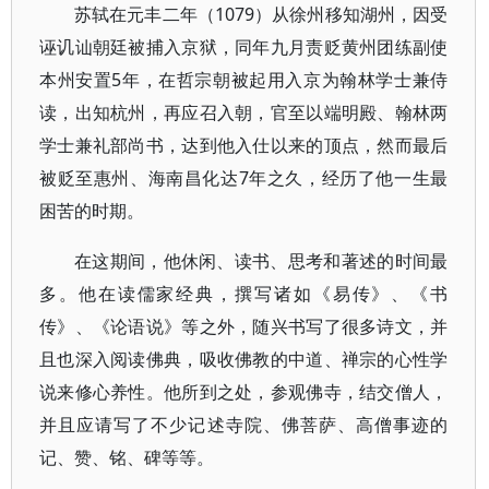
苏轼在元丰二年（1079）从徐州移知湖州，因受
诬讥讪朝廷被捕入京狱，同年九月责贬黄州团练副使
本州安置5年，在哲宗朝被起用入京为翰林学士兼侍
读，出知杭州，再应召入朝，官至以端明殿、翰林两
学士兼礼部尚书，达到他入仕以来的顶点，然而最后
被贬至惠州、海南昌化达7年之久，经历了他一生最
困苦的时期。
在这期间，他休闲、读书、思考和著述的时间最
多。他在读儒家经典，撰写诸如《易传》、《书
传》、《论语说》等之外，随兴书写了很多诗文，并
且也深入阅读佛典，吸收佛教的中道、禅宗的心性学
说来修心养性。他所到之处，参观佛寺，结交僧人，
并且应请写了不少记述寺院、佛菩萨、高僧事迹的
记、赞、铭、碑等等。