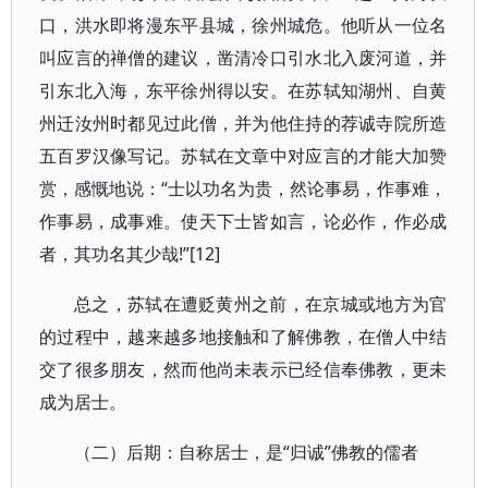
口，洪水即将漫东平县城，徐州城危。他听从一位名
叫应言的禅僧的建议，凿清冷口引水北入废河道，并
引东北入海，东平徐州得以安。在苏轼知湖州、自黄
州迁汝州时都见过此僧，并为他住持的荐诚寺院所造
五百罗汉像写记。苏轼在文章中对应言的才能大加赞
赏，感慨地说：“士以功名为贵，然论事易，作事难，
作事易，成事难。使天下士皆如言，论必作，作必成
者，其功名其少哉!”[12]
总之，苏轼在遭贬黄州之前，在京城或地方为官
的过程中，越来越多地接触和了解佛教，在僧人中结
交了很多朋友，然而他尚未表示已经信奉佛教，更未
成为居士。
（二）后期：自称居士，是“归诚”佛教的儒者