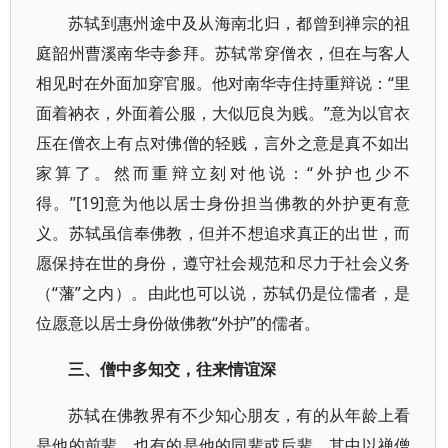
苏轼到惠州途中及从海南北归，都曾到禅宗的祖
庭韶州曹溪南华寺参拜。苏轼常穿僧衣，但在与客人
相见时在外面加穿官服。他对南华寺住持重辩说：“里
面着衲衣，外面着公服，大似厄良为贱。”意为以官衣
压在僧衣上有点对佛僧的轻贱，言外之意是真不如出
家算了。然而重辩立刻对他说：“外护也少不
得。”[19]意为他以居士身份担当佛教的外护更有意
义。苏轼虽信奉佛教，但并不想追求真正的出世，而
愿保持在世的身份，遵守社会规范和尽力于社会义务
（“藩”之内）。由此也可以说，苏轼仍是位儒者，是
位愿意以居士身份做佛教“外护”的儒者。
三、僧中多知交，往来情谊深
苏轼在佛教界有不少知心朋友，有的从年龄上看
是他的前辈，也有的是他的同辈或后辈。其中以禅僧