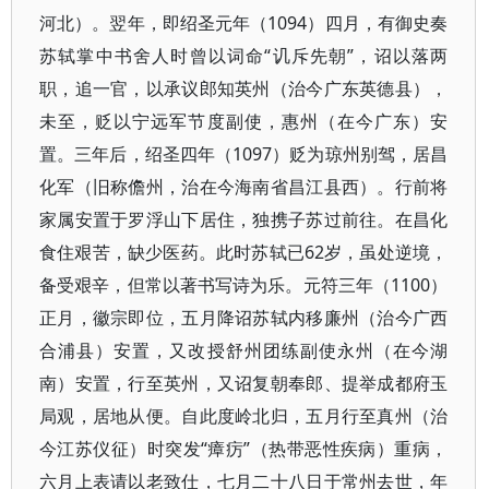
河北）。翌年，即绍圣元年（1094）四月，有御史奏
苏轼掌中书舍人时曾以词命“讥斥先朝”，诏以落两
职，追一官，以承议郎知英州（治今广东英德县），
未至，贬以宁远军节度副使，惠州（在今广东）安
置。三年后，绍圣四年（1097）贬为琼州别驾，居昌
化军（旧称儋州，治在今海南省昌江县西）。行前将
家属安置于罗浮山下居住，独携子苏过前往。在昌化
食住艰苦，缺少医药。此时苏轼已62岁，虽处逆境，
备受艰辛，但常以著书写诗为乐。元符三年（1100）
正月，徽宗即位，五月降诏苏轼内移廉州（治今广西
合浦县）安置，又改授舒州团练副使永州（在今湖
南）安置，行至英州，又诏复朝奉郎、提举成都府玉
局观，居地从便。自此度岭北归，五月行至真州（治
今江苏仪征）时突发“瘴疠”（热带恶性疾病）重病，
六月上表请以老致仕，七月二十八日于常州去世，年