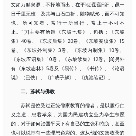
文如万斛泉源，不择地而出，在平地滔滔汩汩，虽一
日千里无难；及其与山石曲折，随物赋形，而不可知
也。所可知者，常行于所当行，常止于不可不
止。”[7]主要有所谓《东坡七集》，包括：《东坡
集》40卷、《东坡后集》20卷、《东坡奏议集》15
卷、《东坡外制集》3卷、《东坡内制集》10卷、
《东坡应诏集》10卷，《东坡续集》12卷。[8]另外
有《东坡志林》5卷及《易传》、《书传》、《论语
说》（已佚）、《广成子解》、《仇池笔记》。
二、苏轼与佛教
苏轼是位受过正统儒家教育的儒者，是以履行仁
义之道，忠君孝亲，为国为民建功立业为毕生志愿
的，对于如何治国平天下有自己的主张和抱负，甚至
也可以说带有一些理想色彩的。这从他的文集收录的