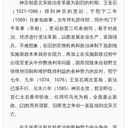
神宗朝是北宋政治变革最为剧烈的时期。王安石
（1021-1086）得到神宗的赏识，于熙宁二年
（1069）任参知政事，次年拜礼部侍郎、同中书门下
平章事（宰相），受诏创置三司条例司，着手对政
治、经济进行变法革新，以图发展农业生产，富国强
兵。不难想象，在旧的官僚机构和政治体制下急剧地
实施新政本来就存在阻力，再加上在实施新政过程中
出现官吏从中作弊渔利等问题，因而招致来自朝野主
张维持旧制和维护既得利益的各种势力的反对。熙宁
七年、九年（1074、1076）王安石两次罢相，新法
已渐不行。元丰八年（1085）神宗去世，哲宗即位，
宣仁太后垂帘听政，任用司马光为相，全面废止新
政。[2]然而所谓新、旧两党之争却一直延续到北宋灭
亡。
在主张变法和反对变法的两种势力的斗争中，苏