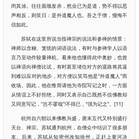
闭其涂。往往面颈发赤，然业已为是道，势不得以恶
声相反，则笑日：是外道魔人也。吾之于僧，慢悔不
信如此。
苏轼在这里所说当指禅宗的说法和参禅的情景：
禅师以含糊、笼统的词语说法，有时与参禅学人以语
言乃至动作较量禅机。看来他也懂得此中奥妙，也曾
以禅语向禅僧比试，有时甚至堵住对方的退路将其逼
到难以应对的地步，对方便以笑骂他是“外道魔人”而
收场。因此，他在惟简请他为寺院写记之时，一方面
从情谊上不好拒绝，同时又表示自己既然不信佛教却
又同意写记，“岂不谬哉”!不得已，“强为记之”。[11]
杭州自六朝以来佛教兴盛，唐末五代又特别盛行
天台、禅宗。苏轼通判杭州，在僧众中结识了很多朋
友。后来，苏轼从知密州改知徐州，正赶上黄河决