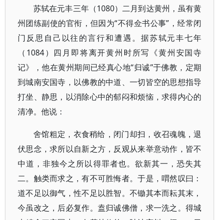
苏轼在元丰三年（1080）二月到达黄州，虽有黄
州团练副使的官衔，但因为“不得佥书公事”，经常闭
门反思自己以往的言行和遭遇。据苏轼元丰七年
（1084）四月即将离开黄州时所写《黄州安国寺
记》，他在黄州期间已经真心地“归诚”于佛教，定期
到城南安国寺，以佛教的中道、一切皆空的思想指导
打坐、静思，以消除心中的郁闷和烦恼，求得内心的
清净。他说：
舍馆粗定，衣食稍给，闭门却扫，收召魂魄，退
伏思念，求所以自新之方，反观从来举意动作，皆不
中道，非独今之所以得罪者也。欲新其一，恐失其
二。触类而求之，有不可胜悔者。于是，喟然叹曰：
道不足以御气，性不足以胜智。不锄其本而耘其末，
今虽改之，后必复作。盍归诚佛僧，求一洗之。得城