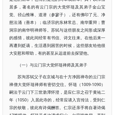
居多，著名的有云门宗的大觉怀琏及其弟子金山宝
觉、径山惟琳、道潜（参寥子），还有佛印了元、净
慈法涌（善本）；临济宗的东林常总、南华重辩；曹
洞宗的南华明禅师等。苏轼与这些朋友之间形成深厚
的感情，彼此间经常有书信、诗文往来。在他后来一
再遭到贬谪，生活遇到困苦的时候，这些朋友给他很
大安慰和帮助，有的甚至从远道前去探望他。
（一）与云门宗大觉怀琏禅师及其弟子
苏洵苏轼父子在京城与在十方净因禅寺的云门宗
禅僧大觉怀琏禅师有密切交往。怀琏（1009-1090）
嗣法于云门下三世泐潭怀澄，是应仁宗之召于黄祐二
年（1050）入居此寺的，经常应请入宫传法，受到仁
宗的钦敬，彼此有诗偈酬答。仁宗还亲手将自著诗偈