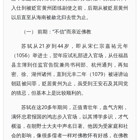
入仕到被贬官黄州团练副使之前，后期从被贬居黄州
以后直至从海南被赦北归去世为止。
（一） 前期：“不信”而亲近佛教
苏轼从21岁到44岁，即从宋仁宗嘉祐元年
（1056）举进士，翌年应试礼部进入官场，从任福昌
县主簿到任监官告院兼尚书祠部、杭州通判，再知
密、徐、湖州诸州，直到元丰二年（1079）被诬谤讪
朝廷被问罪，贬居黄州为止，虽受到王安石及其同党
的猜忌，但基本上是比较顺利的。
苏轼在这20多年期间，正值青壮年，血气方刚，
满怀忠君报国的鸿志步入官场，以其博学多识，才气
横溢，在朝野士大夫中声名日著。他因为受家庭和社
会的影响，像很多儒者一样对佛教怀有好感，在佛教