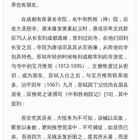
界也有朋友。
在成都有座著名寺院，名中和胜相（禅）院，后
改大圣慈寺。唐末爆发黄巢起义时，唐僖宗率文武群
臣75人从长安到成都逃难，曾到过此寺。在他们回到
长安之后，寺院为唐僖宗及其从官画像，从而使此寺
别具特色。苏轼年轻的时候每到成都常到此寺游览，
与寺中的宝月惟简（1012-1095）、文雅惟度过从密
切，成为朋友。苏轼入仕之后，与宝月惟简联系很
多。治平四年（1067）九月，苏轼因丁父忧尚在眉县
居丧，应惟简之请撰写《中和胜相院记》[10]，其中
提到：
吾尝究其语矣，大抵务为不可知，设械以应敌，
匿形以备败，窘则推堕晃漾中，不可捕捉，如是而已
矣。吾游四方，见辄反复折困之，度其所从遁，而逆