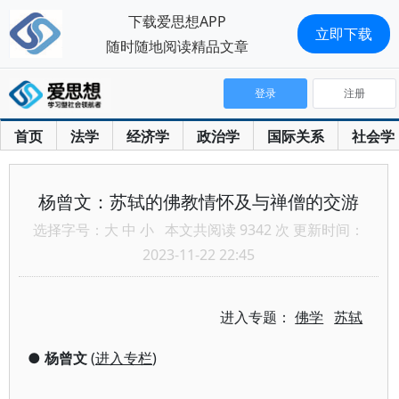
下载爱思想APP
立即下载
随时随地阅读精品文章
登录
注册
首页
法学
经济学
政治学
国际关系
社会学
杨曾文：苏轼的佛教情怀及与禅僧的交游
选择字号：
大
中
小
本文共阅读 9342 次 更新时间：
2023-11-22 22:45
进入专题：
佛学
苏轼
●
杨曾文
(
进入专栏
)