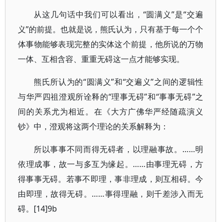
从这几句话中我们可以看出，“圆满义”是“交遍
义”的前提。也就是说，熊氏认为，只有基于每一个个
体事物能够表现完整的实体这个前提，他所说的万物
一体、互相含容、重重无碍这一点才能够实现。
熊氏所认为的“圆满义”和“交遍义”之间的逻辑性
与华严四祖澄观所诠释的“理事无碍”和“事事无碍”之
间的关系尤为相近。在《大方广佛华严经随疏演义
钞》中，澄观将这两个理论的关系解释为：
所以事事不同而得无碍者，以理融事故。……明
依理成事，故一与多互为缘起。……由事理无碍，方
得事事无碍。若事不即理，事非理成，则互相碍。今
由即理，故得无碍。……事得理融，则千差涉入而无
碍。[14]9b