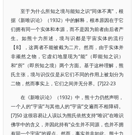
至于为什么所知之境与能知之识“同体不离”，根
据《新唯识论》（1932）中的解释，根本原因在于它
们拥有同一个实体和本源，而不是因为前者由后者产
生。如熊十力所述，境与识都是宇宙实体的流行
【8】，这两者不能被截为二片。然而，由于实体并
非顽然之物，它虚幻地显现为“能”（即能知之识）
和“所”（即所知之境）两个方面。基于这种理解，熊
氏主张，境与识仅仅是从它们不同的作用上被划分为
二物，然而事实上，它们之间并无分界。[7]22-23
在《新唯识论》（1932）中，熊十力仍然声明，
一个人的“宇宙”与其他人的“宇宙”交遍而不相障碍。
[7]50 这很容易让人误以为熊氏依然支持“唯识”在唯识
佛学中的含义，并因此持有“众生并不同源，也并不拥
有同一个宇宙”的观点。然而，事实并非如此。熊十力