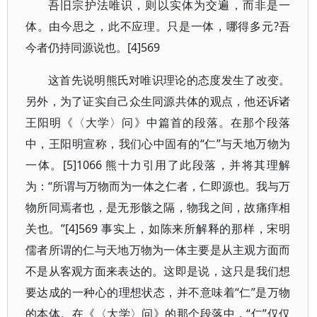
吾旧宗护法唯识，则以实体为交遍，而非是一
体。由今思之，此不应理。只是一体，哪得多元?吾
今者仍持同源说也。[4]569
这首先说明熊氏对唯识理论的态度发生了改变。
另外，为了证实自己众生同源共体的观点，他还诉诸
王阳明《〈大学〉问》中篇首的段落。在那个段落
中，王阳明宣称，我们心中固有的“仁”与天地万物为
一体。[5]1066 熊十力引用了此段落，并将其理解
为：“所谓与万物而为一体之仁者，仁即源也。我与万
物所同焉者也，是无形骸之隔，物我之间，故痛痒相
关也。”[4]569 事实上，如陈来所解释的那样，宋明
儒者所谓的仁与天地万物为一体主要是从主观方面而
不是从客观方面来表达的。这即是说，这只是我们想
要达成的一种心的理想状态，并不意味着“仁”是万物
的本体。在《〈大学〉问》的那个段落中，“仁”仅仅