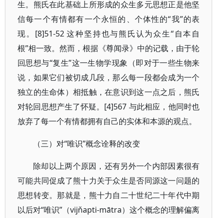
生。熊氏在此基础上所形成的众生多元思想正是他坚
信每一个有情都有一个永恒的、个体性的“我”的表
现。[8]51-52 这种坚持也与熊氏认为众生“自本自
根”相一致。然而，根据《尊闻录》中的记载，由于轮
回思想与“复生”这一生物学现象（即对于一些生物来
说，如果它们被切成几段，那么每一段都会成为一个
独立的生命体）相抵触，在意识到这一点之后，熊氏
对轮回思想产生了怀疑。[4]567 与此相应，他同时也
放弃了每一个有情都拥有自己的实体和本源的观点。
（三）对“唯识”概念诠释的改变
除却以上两个原因，还有另外一个内部因素很有
可能共同促成了熊十力关于众生是否同源这一问题的
思想转变。那就是，熊十力自二十世纪二十年代中期
以后对“唯识”（vijňapti-mātra）这个概念的理解偏离