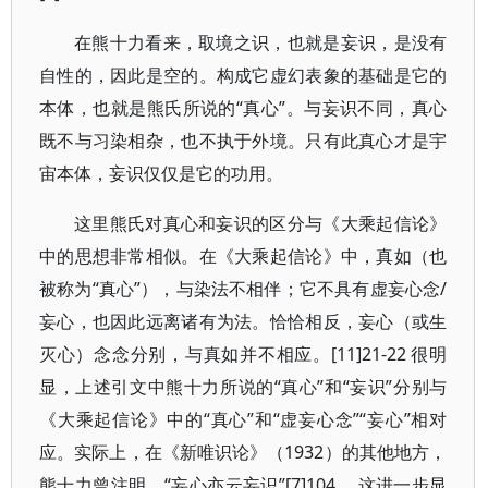
在熊十力看来，取境之识，也就是妄识，是没有
自性的，因此是空的。构成它虚幻表象的基础是它的
本体，也就是熊氏所说的“真心”。与妄识不同，真心
既不与习染相杂，也不执于外境。只有此真心才是宇
宙本体，妄识仅仅是它的功用。
这里熊氏对真心和妄识的区分与《大乘起信论》
中的思想非常相似。在《大乘起信论》中，真如（也
被称为“真心”），与染法不相伴；它不具有虚妄心念/
妄心，也因此远离诸有为法。恰恰相反，妄心（或生
灭心）念念分别，与真如并不相应。[11]21-22 很明
显，上述引文中熊十力所说的“真心”和“妄识”分别与
《大乘起信论》中的“真心”和“虚妄心念”“妄心”相对
应。实际上，在《新唯识论》（1932）的其他地方，
熊十力曾注明，“妄心亦云妄识”[7]104 。这进一步显