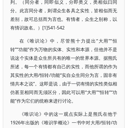
列。（同分者，同即似义，分即类义，类相似曰同
分。此言同分者，则谓众生各具之实性，皆相似而无
差别，故可总括而为言也。有情者，众生之别称，以
有情识故名。）[1]541-542
在《唯识论》中，尽管熊十力提出“大用”“恒
转”“功能”作为万物的实体、实性和本源，但他并不是
说这个实体是众生所共有的唯一的世界本源。据熊氏
所述，每一个有情都有自己的实性，而他所谓的作为
其实性的大用/恒转/功能“实自众生同分为言，固非有
情共本之说”。这即是说，由于一切有情的实性类似相
仿甚至相同而无须区分，因此可以用“大用”“恒转”“功
能”作为它们的统称来进行讨论。
《唯识论》中的这一观点实际上是熊氏在他于
1926年出版的《唯识学概论》一书中对大用/恒转/功