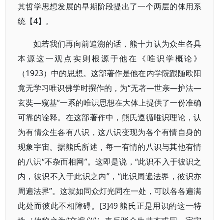
其哲学思想发展的早期阶段提出了一个两层的体用系
统【4】。
如若我们再向前追溯的话，熊十力认为众生各具
本源这一观点实则根源于他在《唯识学概论》
（1923）中的思想。这部著作是他在内学院跟随欧阳
竟无学习唯识佛学时撰作的，为“无著—世亲—护法—
玄奘—窥基”一系的唯识思想在大体上提供了一份准确
可靠的诠释。在这部著作中，熊氏遵循唯识理论，认
为有情众生各有八识，这八识变现为各个有情自身的
现象宇宙。据熊氏所述，每一有情的八识与其他有情
的八识“不杂而相网”。这即是说，“此识不入于彼识之
内，彼识不入于此识之内”，“此识周遍法界，彼识亦
周遍法界”。这就如同众灯光同在一处，可以各各遍满
此处而彼此不相障碍。[3]49 熊氏正是用识的这一特