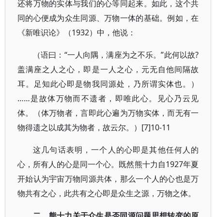
还将万物的实体与我们的心等同起来。如此，这个共
同的心便成为众生同源、万物一体的基础。例如，在
《新唯识论》（1932）中，他说：
（语曰：“一人向隅，满座为之不乐。”此何以故?
盖满座之人之心，即是一人之心，元无自他间隔故
耳。足知此心即是物我同源处，乃所谓实体也。）
……是故体万物而不遗者，即唯此心。见心乃云见
体。（体万物者，言即此心遍为万物实体，而无有一
物得遗之以成其为物者，故云尔。）[7]10-11
这几句话表明，一个人的心即是其他任何人的
心，所有人的心是同一个心。既然熊十力自1927年夏
开始认为宇宙万物同源共体，那么一个人的心也是万
物共有之心，此共有之心即是众生之源，万物之体。
二、熊十力关于众生是否同源问题思想转变的原