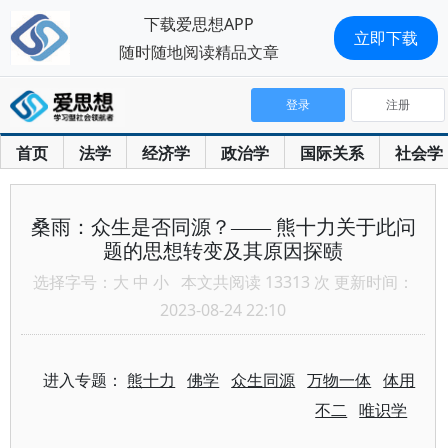
下载爱思想APP
立即下载
随时随地阅读精品文章
登录
注册
首页
法学
经济学
政治学
国际关系
社会学
桑雨：众生是否同源？—— 熊十力关于此问
题的思想转变及其原因探赜
选择字号：
大
中
小
本文共阅读 13313 次 更新时间：
2023-08-24 22:10
进入专题：
熊十力
佛学
众生同源
万物一体
体用
不二
唯识学