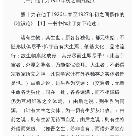
（一）熊十力1927年初之前的观点
熊十力在他于1926年春至1927年初之间撰作的
《唯识论》【1】一书中作出了如下论述：
诸有生物，其生也，原各各独化，都无终始，不
随形以俱尽乎?抑宇宙有大生焉，肇基大化，品物流
行；故生物禀此成形，其形尽而生即尽乎?（此言宇
宙者，外界之异名，乃随俗假说耳。大生者，不必谓
宗教家所立之神，凡哲学家计有外界独存之实体者皆
是也。）由前之说，则生界为交遍；（交遍者，无量
生命各为独化，同在一处，各各遍满，而不相障碍，
仍为互相维系之全体焉。）由后之说，则生界为同
源。（计有大生之实体，为一切有生所从出故。）由
前之说，则有生皆无待而自足；由后之说，则有生将
外借而凭虚。（如吾之生，若非自有，而借外界独存