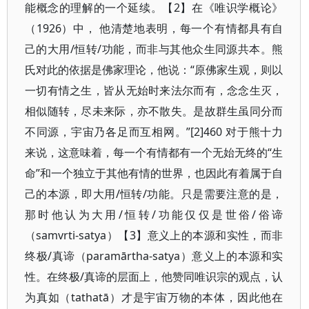
能概念的理解的一个延续。【2】在《唯识学概论》
（1926）中， 他清楚地表明，每一个有情都具有自
己的大用/恒转/功能，而非与其他众生同源共本。熊
氏对此的依据是佛家理论，他说：“原佛家生观，则以
一切有情之生，皆从无始时来法尔而有，念念生灭，
相似随转，尽未来际，亦不散失。是故群生虽同分而
不同源，宇宙乃各足而互相网。”[2]460 对于熊十力
来说，这意味着，每一个有情都有一个无始无终的“生
命”和一个独立于其他有情的世界，也因此有着属于自
己的本源，即大用/恒转/功能。只是需要注意的是，
那时他认为大用/恒转/功能仅仅是世俗/俗谛
（samvrti-satya）【3】意义上的本源和实性，而非
终极/真谛（paramārtha-satya）意义上的本源和实
性。在终极/真谛的层面上，他赞同唯识宗的观点，认
为真如（tathatā）才是宇宙万物的本体，因此他在