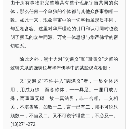
由于所有事物都完整地具有整个现象宇宙共同的实
体，那么任何一个单独的个体都与其他众多事物相一
致。如此一来，现象宇宙中的一切事物虽形质不同，
却互相含容。这里对华严理论的引用和认可同时也说
明了熊氏的众生同源、万物一体思想与华严佛学的密
切联系。
除此之外，熊十力对“交遍义”和“圆满义”之间的
逻辑关系的强调也与华严佛学中的某些观点相似：
又“交遍义”不许并入“圆满义”者，一显全体起
用，用成万殊，而各称体，一一具足。一显用成万
殊，而重重无碍，故一真法界，非一合相。二义相
关，不堪省略。如数一二，言一已有二，却不可说只
须数一，不当及二。又不可说宁堪数二，不必及一。
[13]271-272