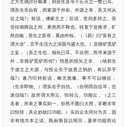
之大生偶尔分赋者，则吾生直等于石火之一瞥已耳。
谓吾生非自有，而索源于外矣。外源之有，吾又何从
征之哉?）前说，佛家主之；后说，世间多持之。吾
尝徘徊两说之间，累然而不释也。转复宁息推求，旷
然自喻，吾生之富有，奚由外铄。（《易》曰“富有之
谓大业”，言乎生活力之深固与盛大也。）息骑驴觅驴
之妄，（吾之生也，独化已耳。不自明，而寻来源于
外，非骑驴觅驴而何?）悟悬的投矢之非。（纳群生
于虚立之大源，与投众矢于故悬之鹄的，有以异乎
哉?）遂乃印持前说，略无犹豫。事不可以物征，
（生非即物。）理实在乎自信。（自明而自信耳，岂
迷信哉?）故所谓大用云、恒转云、功能云，（之三
名者，所表之事实则一。炽然不匮曰大用，非断非常
曰恒转，具众妙故曰功能。）实自众生同分为言，固
非有情共本之说。既标斯旨以明宗，爰举功能而论