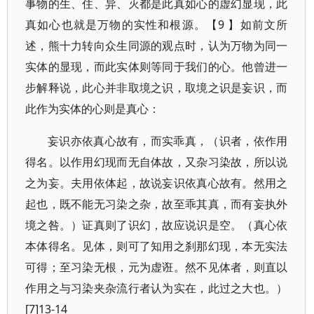
事物的生、住、异、灭都是此真如心的虚幻显现，此
真如心也就是万物的实性和根源。【9 】如前文所
述，熊十力转向众生同源的观点时，认为万物为同一
实体的显现，而此实体则等同于我们的心。他曾进一
步解释说，此心并非取境之识，取境之识是妄识，而
此作为实体的心则是真心：
妄识亦依真心故有，而实乖真，（识者，依作用
得名。以作用幻现而无自体故，又杂习染故，所以说
之为妄。夫用依体起，故说妄识依真心故有。然用之
起也，既不能无习染之杂，故至乖其真，而有妄执外
境之咎。）证真则了识幻，故应说识是空。（真心依
本体得名。见体，则可了知用之刹那幻现，本无实法
可得；至习染无根，元为虚诳。然不见体者，则直以
作用之与习染夹杂流行者认为实在，此过之大也。）
[7]13-14