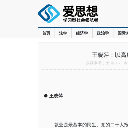
首页
法学
经济学
政治学
国际
王晓萍：以高
选择字号：
大
中
小
本文
●
王晓萍
就业是最基本的民生。党的二十大报