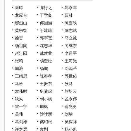
秦晖
陈行之
郑永年
龙应台
丁学良
曹林
鄢烈山
傅国涌
陈嘉映
黄宗智
于建嵘
陈志武
徐贲
郭宇宽
马立诚
杨祖陶
沈志华
向继东
赵汀阳
戴建业
李昌平
张鸣
杨奎松
王海光
周濂
杨鹏
邓晓芒
王缉思
陈奉孝
郭世佑
马玲
王振东
狄马
袁伟时
史啸虎
熊培云
秋风
刘小枫
孟令伟
雷一宁
周枫
蒋兆勇
吴伟
沙叶新
刘瑜
葛剑雄
储昭根
吴稼祥
许之远
袁刚
杨小凯