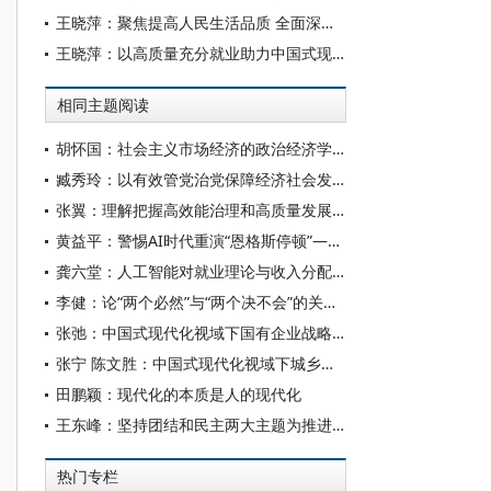
王晓萍：聚焦提高人民生活品质 全面深化人力资源社会保障制度改革
王晓萍：以高质量充分就业助力中国式现代化
相同主题阅读
胡怀国：社会主义市场经济的政治经济学解析
臧秀玲：以有效管党治党保障经济社会发展的历程与经验
张翼：理解把握高效能治理和高质量发展的有机结合
黄益平：警惕AI时代重演“恩格斯停顿”——以制度平衡技术变革下的收入分配
龚六堂：人工智能对就业理论与收入分配理论的影响
李健：论“两个必然”与“两个决不会”的关系——基于跨越资本主义制度“卡夫丁峡谷”设想的反思
张弛：中国式现代化视域下国有企业战略使命的历史演进、理论逻辑和时代要求
张宁 陈文胜：中国式现代化视域下城乡融合的制度创新与治理逻辑
田鹏颖：现代化的本质是人的现代化
王东峰：坚持团结和民主两大主题为推进中国式现代化广泛凝心聚力
热门专栏