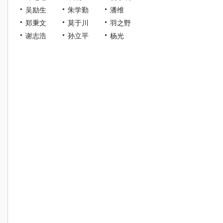
吴励生
朱学勤
潘维
郑秉文
莫于川
羽之野
谢志浩
孙立平
杨光