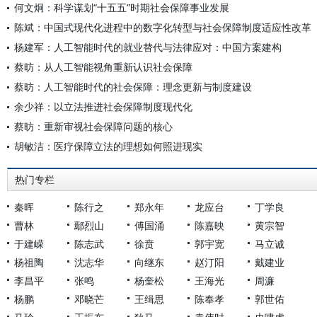
何文炯：科学谋划“十五五”时期社会保障事业发展
陈斌：中国式现代化进程中的数字化转型与社会保障制度适应性改革
杨建军：人工智能时代的就业替代与法律应对：中国方案建构
蔡昉：从人工智能视角重新认识社会保障
蔡昉：人工智能时代的社会保障：理念更新与制度建设
余少祥：以立法推进社会保障制度现代化
蔡昉：重新审视社会保障问题的核心
胡敏洁：医疗保障立法的理想如何照进现实
热门专栏
秦晖
陈行之
郑永年
龙应台
丁学良
曹林
鄢烈山
傅国涌
陈嘉映
黄宗智
于建嵘
陈志武
徐贲
郭宇宽
马立诚
杨祖陶
沈志华
向继东
赵汀阳
戴建业
李昌平
张鸣
杨奎松
王海光
周濂
杨鹏
邓晓芒
王缉思
陈奉孝
郭世佑