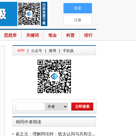
登录
注册
思想库
关键词
笔会
科普
排行
|
|
|
APP
公众号
微博
手机版
相同作者阅读
崔之元：理解阿伦特：犹太认同与共和主义