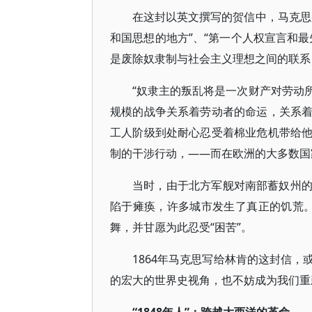
在这封以英文撰写的贺信中，马克思
和国思想的地方”、“第一个人权宣言和
是废除奴隶制与社会主义理想之间的联系
“奴隶主的叛乱将是一次财产对劳动
规模的战争关系着劳动者的命运，关系
工人阶级到处耐心忍受着棉业危机带给
制的干涉行动，——而在欧洲的大多数国
当时，由于北方军舰对南部蓄奴州
陷于瘫痪，许多城市发生了真正的饥荒。
舞，并甘愿为此忍受“困苦”。
1864年马克思写给林肯的这封信
的宏大的世界史视角，也不妨成为我们重