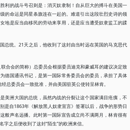
的胜利的战斗号召则是：消灭奴隶制！自从巨大的搏斗在美国一
阶级的命运是同星条旗连在一起的。难道引出这段壮烈史诗的领
处女地是应当由移民的劳动来享用，还是应当遭受奴隶监工的蹂
选美国总统。21天之后，他收到了这封由当时远在英国的马克思代
工人联合会的简称）总委员会根据委员迪克和豪威耳的建议决定致
作为德国通讯书记，是第一国际常务委员会的委员，承担了具体
封贺信经总委员会一致批准，并由美国驻英公使转呈林肯。
肯是美洲大国的总统，虽然内战的分裂让这个国家满目疮痍，不
别是自1863年《解放黑人奴隶宣言》签署以后，战争的形势日
日这般声名远播。此时第一国际宣告成立尚不满两月，林肯很有
名字之后便收到了这封“陌生”的欧洲来信。