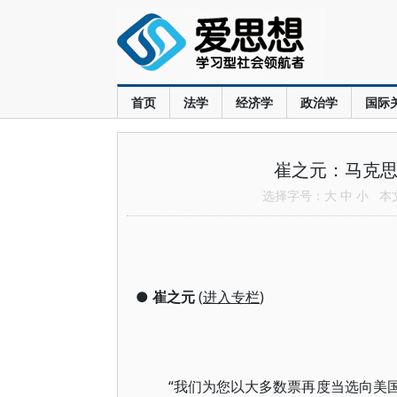
首页
法学
经济学
政治学
国际
崔之元：马克思
选择字号：
大
中
小
本文共
●
崔之元
(
进入专栏
)
“我们为您以大多数票再度当选向美