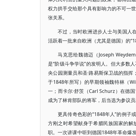
权力拱手交给那个具有影响力的不可一世
张关系。
不过，当时欧洲进步人士与美国人
活跃着一批来自欧洲（尤其是德国）的“18
马克思给魏德迈（Joseph Wey
是“阶级斗争学说”的发明人。但大多数人
央公园测量员和圣·路易斯保卫战的指挥；
于1848年所写）的早期领袖魏特林（Wil
一；而卡尔·舒茨（Carl Schurz）
成为了林肯部队的将军，后当选为参议员
更具传奇色彩的“1848年人”的例子或许
方刚之时希望献身于希腊民族国家的解
职。一次讲课中听到德国1848年革命