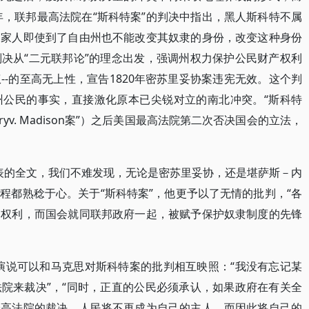
年，联邦最高法院在“斯科特案”的判决中指出，黑人斯科特不属
和家人即使到了自由州也不能改变其奴隶的身份，改变这种身份
决从“二元联邦论”的理念出发，强调州权力保护公民财产权利
-的至高无上性，宣告1820年密苏里妥协案违宪无效。这个判
州公民的事实，直接激化原本已尖锐对立的南北冲突。“斯科特
buryv. Madison案”）之后美国最高法院第二次否决国会的立法，
日发表的全文，我们不难发现，无论是密苏里妥协，还是堪萨斯－内
程都熟稔于心。关于“斯科特案”，他更予以了无情的批判，“各
的权利，而国会就同联邦政府一起，被赋予保护奴隶制度的先锋
职演说可以和马克思对斯科特案的批判相互映照：“我没有忘记某
院来裁决”，“同时，正直的公民必须承认，如果政府在有关全
最高法院的裁决，人民将不再成为自己的主人，而因此将自己的