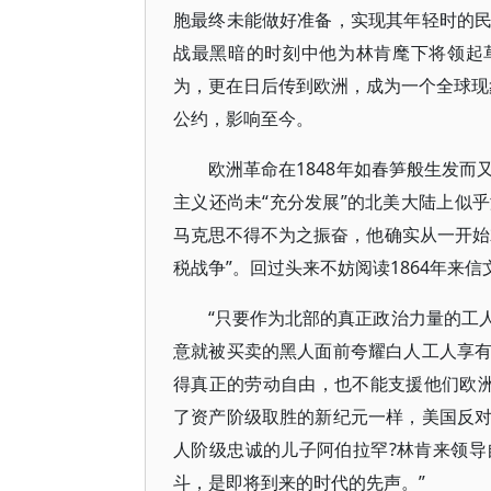
胞最终未能做好准备，实现其年轻时的
战最黑暗的时刻中他为林肯麾下将领起
为，更在日后传到欧洲，成为一个全球现象
公约，影响至今。
欧洲革命在1848年如春笋般生发
主义还尚未“充分发展”的北美大陆上似
马克思不得不为之振奋，他确实从一开始
税战争”。回过头来不妨阅读1864年来信
“只要作为北部的真正政治力量的工
意就被买卖的黑人面前夸耀白人工人享
得真正的劳动自由，也不能支援他们欧
了资产阶级取胜的新纪元一样，美国反
人阶级忠诚的儿子阿伯拉罕?林肯来领
斗，是即将到来的时代的先声。”