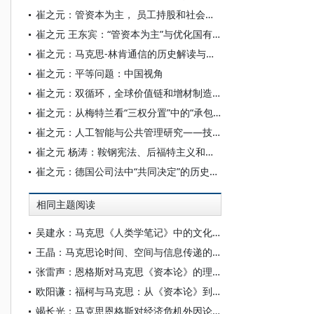
崔之元：管资本为主， 员工持股和社会分红
崔之元 王东宾：“管资本为主”与优化国有资本布局
崔之元：马克思-林肯通信的历史解读与当代意义
崔之元：平等问题：中国视角
崔之元：双循环，全球价值链和增材制造——对新发展战略的初步理论思考
崔之元：从梅特兰看“三权分置”中的“承包权”
崔之元：人工智能与公共管理研究——技术可能性、议题重构和治理创新
崔之元 杨涛：鞍钢宪法、后福特主义和产业转型升级
崔之元：德国公司法中“共同决定”的历史起源与借鉴
相同主题阅读
吴建永：马克思《人类学笔记》中的文化生活叙事及其启示
王晶：马克思论时间、空间与信息传递的辩证关系——对《经济学手稿（1857—1858）》（资本的流通过程篇）的传播学考证
张雷声：恩格斯对马克思《资本论》的理论贡献
欧阳谦：福柯与马克思：从《资本论》到权力谱系学
竭长光：马克思恩格斯对经济危机外因论的方法论批判及其当代启示