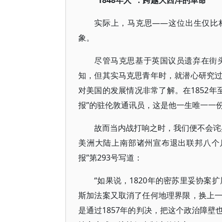
“1848年人”：跨越大西洋的革命
实际上，马克思——这位出生仅比
象。
尽管马克思基于英国议员遗弃在街
知，但其实马克思青年时，就潜心研究
对美国的发展情况非常了解。在1852年
报”的驻伦敦通讯员，这是他一生唯一一
故而当内战打响之时，我们便不会诧异
美洲大陆上南部诸州宣布退出联邦八个
报”第293号写道：
“如果说，1820年的密苏里妥协案
斯加法案又取消了任何地理界限，换上
是通过1857年的判决，把这个政治障