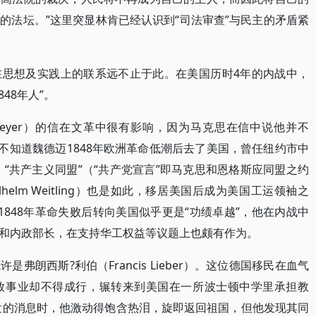
的法坛。”这里突显林肯已经认识到“司法审查”与民主的矛盾紧
在思想及实践上的联系远不止于此。在美国历时4年的内战中，
48年人”。
demeyer）的信在文革中很有影响，因为马克思在信中说他并不
不知道魏德迈1848年欧洲革命低潮后去了美国，曾任纽约市中
“共产主义同盟”（“共产党宣言”即马克思和恩格斯应同盟之约
helm Weitling）也是如此，移居美国后成为美国工运领袖之
在德国1848年革命失败后转向美国似乎更是“功绩卓越”，他在内战中
和内政部长，在支持华工权益等议题上也颇有作为。
是弗朗西斯?利伯（Francis Lieber）。这位德国移民在血气
放事业却不得成行，辗转来到美国在一所波士顿中学里承担教
爆发的消息时，他激动得饱含热泪，旋即返回祖国，但他发现其同