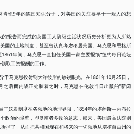
林肯晚9年的德国知识分子，对美国的关注要早于一般人的想
头的报告而完成的英国工人阶级生活状况历史分析更为人所熟
过美国的土地制度，甚至曾认真考虑移居美国。马克思和恩格斯
至1861年间，马克思一直担任美国一家主要报纸“纽约每日论坛
份领取工资报酬的工作。
于马克思投射到大洋彼岸的敏锐眼光。在1861年10月25日，
月之后而内战正处胶着之时，马克思在伦敦当日出版的“新闻
扩展了奴隶制度在各领地的地理界限，1854年的堪萨斯—内布拉
一个政治的障壁，即垦殖者多数的意志，那末，美国最高法院则
壁也拆掉了，从而把共和国现在和将来的一切领地从培植自由州的