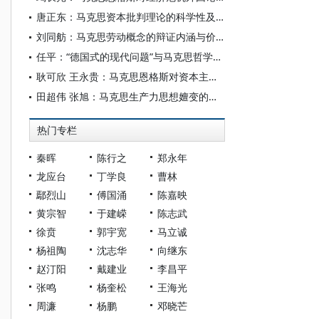
唐正东：马克思资本批判理论的科学性及当代意义
刘同舫：马克思劳动概念的辩证内涵与价值旨归
任平：“德国式的现代问题”与马克思哲学革命：路向抉择、理论图式与当代意义
耿可欣 王永贵：马克思恩格斯对资本主义精神生产的三重批判及其现实意义
田超伟 张旭：马克思生产力思想嬗变的整体性探赜
热门专栏
秦晖
陈行之
郑永年
龙应台
丁学良
曹林
鄢烈山
傅国涌
陈嘉映
黄宗智
于建嵘
陈志武
徐贲
郭宇宽
马立诚
杨祖陶
沈志华
向继东
赵汀阳
戴建业
李昌平
张鸣
杨奎松
王海光
周濂
杨鹏
邓晓芒