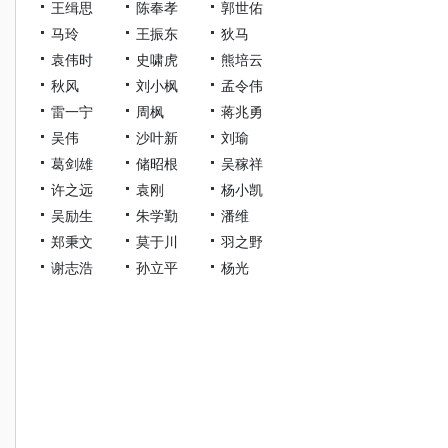
王缉思
陈奉孝
郭世佑
马玲
王振东
狄马
袁伟时
史啸虎
熊培云
秋风
刘小枫
孟令伟
雷一宁
周枫
蒋兆勇
吴伟
沙叶新
刘瑜
葛剑雄
储昭根
吴稼祥
许之远
袁刚
杨小凯
吴励生
朱学勤
潘维
郑秉文
莫于川
羽之野
谢志浩
孙立平
杨光