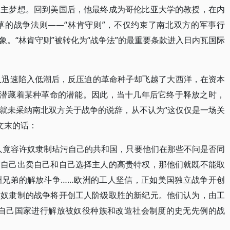
民主梦想。回到美国后，他最终成为哥伦比亚大学的教授，在内
草的战争法则——“林肯守则”，不仅约束了南北双方的军事行
。“林肯守则”被转化为“战争法”的最重要条款进入日内瓦国际
而又迅速陷入低潮后，反压迫的革命种子却飞越了大西洋，在资本
乎潜藏着某种革命的潜能。因此，当十几年后它终于释放之时，
就未采纳南北双方关于战争的说辞，从不认为“这仅仅是一场关
文末的话：
人竟容许奴隶制玷污自己的共和国，只要他们在那些不问是否同
有自己出卖自己和自己选择主人的高贵特权，那他们就既不能取
洲兄弟的解放斗争……欧洲的工人坚信，正如美国独立战争开创
对奴隶制的战争将开创工人阶级取胜的新纪元。他们认为，由工
导自己国家进行解放被奴役种族和改造社会制度的史无先例的战