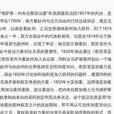
“堪萨斯－内布拉斯加法案”和美国最高法院1857年的判决，是
早在1790年，南方蓄奴州与北方自由州已经达成协议，规定北
由州，以南是蓄奴州。之后交替接纳新州加入联邦，到了1819
各占一半，双方在国会中的代表权相等。但是在1819年位于路
会申请辟为新州时，出现了争议：南北双方都看到，密苏里作为
会中政治力量对比关系的重要性。1820年国会通过《密苏里妥
se），规定密苏里作为蓄奴州加入合众国，同时从马萨诸塞州划出一个缅
奴州与自由州的分界线移至北纬36度30分。密苏里妥协案只是
，国会1850年讨论加利福利亚加入联邦的问题时，遭遇同样的
充满矛盾和权宜考虑的方案：1850年大妥协案。这两项妥协案
布拉斯加法案所废除。该法案提出，把内布拉斯加领土分为堪萨斯
奴隶制由各自的居民制定州宪法来决定。这个提议实质是用“住
妥协案的那种权宜之计的反奴限制，即不再认可北纬36度30分以
自此之后，废奴和亲奴力量的冲突不再采取地理界线的形式，而