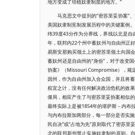
地方变成了培植奴隶制度的地方。”
马克思文中提到的“密苏里妥协案”、
美国奴隶制宪制发展历程中的关键案例。
纬39度43分作为分界线，界线以北是自
年，联邦内22个州中蓄奴州与自由州正好
易斯安那购买领土上的密苏里领土向国
蓄奴州还是自由州的“身份”，对于改变国
协案》（Missouri Compromi
因州，作为自由州加入合众国，并且将蓄
权宜之计，没有任何解决政治危机的效果
僵局，相应产生了与密苏里妥协案相似的
最终实际上是被1854年的堪萨斯－内
与内布拉斯加两部分，每一部分是否实施
民自决”或“占地为先”原则取代了密苏里
北的联邦新州禁止实施奴隶制的原则。