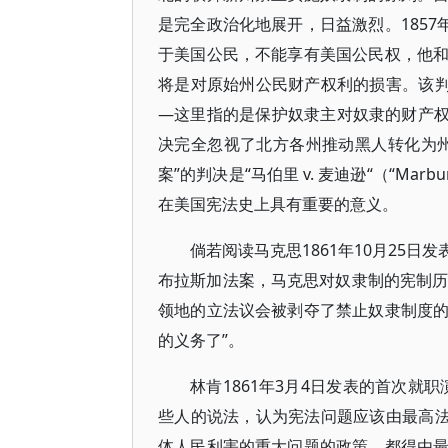
是完全政治化地展开，日益激烈。1857
于美国公民，不能享有美国公民权，他
将是对原始州公民财产权利的损害。该判
—这里指的是保护奴隶主对奴隶的财产权-
决完全忽视了北方各州推动黑人转化为
案”的判决是“马伯里 v. 麦迪逊“（“Mar
在美国宪法史上具有重要的意义。
倘若阅读马克思1861年10月25
布拉斯加法案，马克思对奴隶制的宪制历
领地的立法议会被剥夺了禁止奴隶制度
的义务了”。
林肯1861年3月4日发表的首次就
些人的说法，认为宪法问题应该由最高法
体人民利害的重大问题的政策，都得由