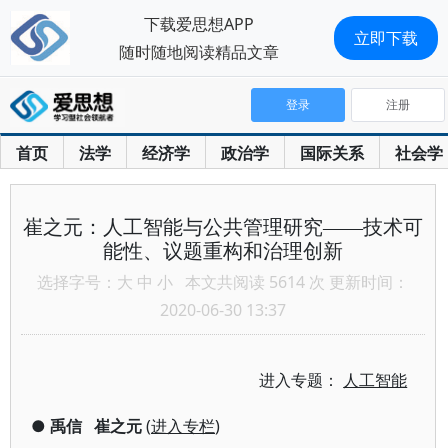
下载爱思想APP
立即下载
随时随地阅读精品文章
登录
注册
首页
法学
经济学
政治学
国际关系
社会学
崔之元：人工智能与公共管理研究——技术可
能性、议题重构和治理创新
选择字号：
大
中
小
本文共阅读 5614 次 更新时间：
2020-06-30 13:37
进入专题：
人工智能
●
禹信
崔之元
(
进入专栏
)