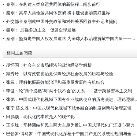
秦刚：在构建人类命运共同体的新征程上阔步前行
秦刚：高举人类命运共同体旗帜 携手建设更加美好世界
外交部长秦刚就中国外交政策和对外关系回答中外记者提问
秦刚： 加强多边主义 促进全球发展
秦刚：坚持走中国人权发展道路 为全球人权治理贡献中国力量——在联合国人权理事会第52届会议高级别会议上的讲话
相同主题阅读
胡怀国：社会主义市场经济的政治经济学解析
臧秀玲：以有效管党治党保障经济社会发展的历程与经验
张翼：理解把握高效能治理和高质量发展的有机结合
李健：论“两个必然”与“两个决不会”的关系——基于跨越资本主义制度“卡夫丁峡谷”设想的反思
张弛：中国式现代化视域下国有企业战略使命的历史演进
张宁 陈文胜：中国式现代化视域下城乡融合的制度创新与治理逻辑
田鹏颖：现代化的本质是人的现代化
王东峰：坚持团结和民主两大主题为推进中国式现代化广泛凝心聚力
巴勃罗·博马罗：中国式现代化深植于中国共产党的系统性规划与全方位治理实践