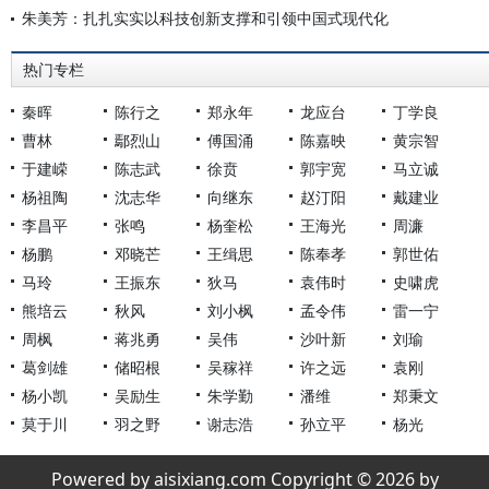
朱美芳：扎扎实实以科技创新支撑和引领中国式现代化
热门专栏
秦晖
陈行之
郑永年
龙应台
丁学良
曹林
鄢烈山
傅国涌
陈嘉映
黄宗智
于建嵘
陈志武
徐贲
郭宇宽
马立诚
杨祖陶
沈志华
向继东
赵汀阳
戴建业
李昌平
张鸣
杨奎松
王海光
周濂
杨鹏
邓晓芒
王缉思
陈奉孝
郭世佑
马玲
王振东
狄马
袁伟时
史啸虎
熊培云
秋风
刘小枫
孟令伟
雷一宁
周枫
蒋兆勇
吴伟
沙叶新
刘瑜
葛剑雄
储昭根
吴稼祥
许之远
袁刚
杨小凯
吴励生
朱学勤
潘维
郑秉文
莫于川
羽之野
谢志浩
孙立平
杨光
Powered by aisixiang.com Copyright © 2026 by