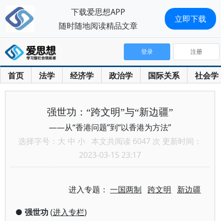
下载爱思想APP
立即下载
随时随地阅读精品文章
登录
注册
首页
法学
经济学
政治学
国际关系
社会学
强世功：“跨文明”与“新边疆”
——从“香港问题”到“以香港为方法”
选择字号：
大
中
小
本文共阅读 6047 次 更新时间：
2023-03-15 23:17
进入专题：
一国两制
跨文明
新边疆
●
强世功
(
进入专栏
)