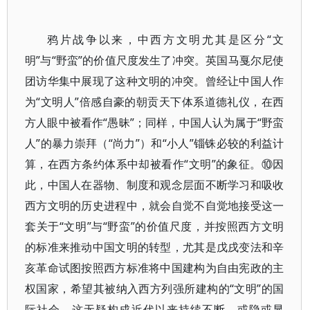
鸦片战争以来，中西方文明尤其是区分“文
明”与“野蛮”的价值尺度发生了冲突。英国马戛尔尼使
团访华集中展现了这种文明的冲突。曾经让中国人作
为“文明人”倍感自豪的朝贡天下体系道德礼仪，在西
方人眼中被看作“愚昧”；同样，中国人认为属于“野蛮
人”的暴力崇拜（“尚力”）和“小人”锱铢必较的利益计
算，在西方条约体系中却被看作“文明”的象征。⑩因
此，中国人在器物、制度和观念层面不断学习和吸收
西方文明的历史进程中，就会自觉不自觉地接受这一
套关于“文明”与“野蛮”的价值尺度，并按照西方文明
的标准来推动中国文明的转型，尤其是戊戌变法和辛
亥革命试图按照西方标准将中国建构为自由宪政的主
权国家，希望其被纳入西方列强所建构的“文明”的国
际社会，这无疑构成近代以来持续不断、或隐或显