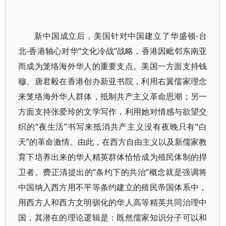
新中国成立后，美国针对中国建立了华盛顿-台
北-香港轴心对华“文化冷战”战略，香港因毗邻东南亚
而成为笼络海外华人的重要支点。美国一方面支持钱
穆、唐君毅在香港创办新亚书院，利用右翼儒家理念
来笼络海外华人群体，抵制共产主义革命思潮；另一
方面支持张爱玲的文学写作，利用她对情感与欲望交
织的“夜生活”书写来抵消共产主义没有夜晚只有“白
天”的革命激情。由此，在西方自由主义以及新儒家教
育下培养出来的华人精英群体恰恰成为殖民体制的捍
卫者。费正清提出的“条约下的共治”概念就是强调将
中国纳入西方用不平等条约建立的殖民帝国体系中，
用西方人和西方文明驯化的华人高等精英共同治理中
国，其潜在的理论逻辑是：既然儒家知识分子可以和