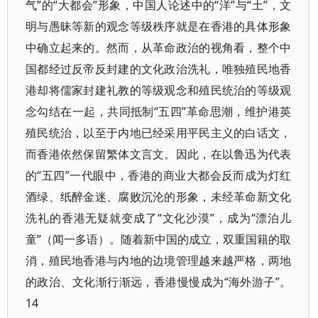
气”的“大都会”形象，中国人论述中的“洋”与“土”，文
明与愚昧等新的观念等级秩序就是在香港的具体形象
中确立起来的。然而，从革命政治的视角看，整个中
国都经过反帝反封建的文化政治洗礼，唯独殖民地香
港却将儒家封建礼教的等级观念和殖民统治的等级观
念勾结在一起，共同抵制“五四”革命思潮，维护港英
殖民统治，以至于内地已经采用平民主义的白话文，
而香港依然保留繁体文言文。因此，在以鲁迅为代表
的“五四”一代眼中，香港的商业大都会反而成为灯红
酒绿、纸醉金迷、腐败沉沦的形象，未经革命新文化
洗礼的香港无疑就变成了“文化沙漠”，成为“漂泊儿
童”（闻一多语）。随着新中国的成立，双重国籍的取
消，殖民地香港与内地的边境管理越来越严格，两地
的政治、文化渐行渐远，香港慢慢成为“海外游子”。
14