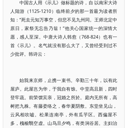
中国古人用《示儿》做标题的诗，自 以南宋大诗
人陆游（1125-1210）临终前夕的那一首最为读者所
知：“死去元知万事空，但悲不见九州同。王师北定中
原日，家祭无忘告乃翁！”他关心国家统一的深情大
愿，感人至深。中唐大诗人韩愈（768-824）也有一
首《示儿》。名气就没有那么大了，又曾经受到过不
少批评。韩诗云：
始我来京师，止携一束书。辛勤三十年，以有此
屋庐。此屋岂为华，于我自有馀。中堂高且新，四时
登牢蔬。前荣馔宾亲，冠婚之所於。庭内无所有，高
树把九株。有藤娄络之，春华夏阴敷。东堂坐见山，
云风相吹嘘。松果连南亭，外有瓜芋区。西偏屋不
多，槐榆翳空虚。山鸟旦夕鸣，有类涧谷居。主妇治