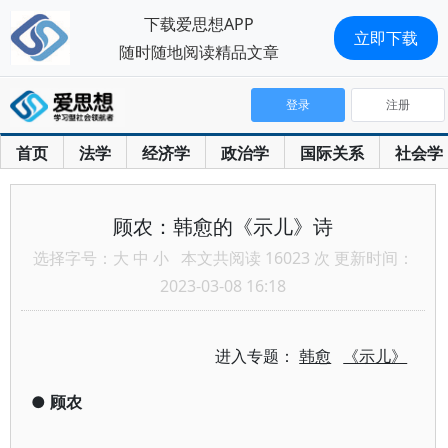
下载爱思想APP
立即下载
随时随地阅读精品文章
登录
注册
首页
法学
经济学
政治学
国际关系
社会学
顾农：韩愈的《示儿》诗
选择字号：
大
中
小
本文共阅读 16023 次 更新时间：
2023-03-08 16:18
进入专题：
韩愈
《示儿》
●
顾农