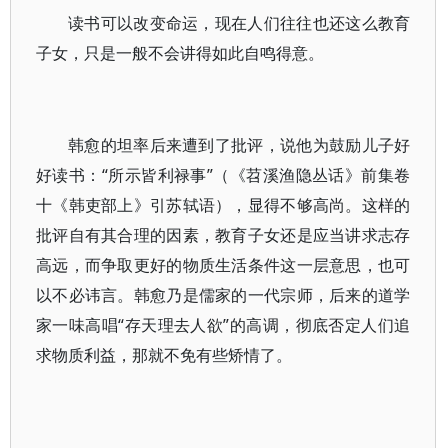
读书可以改变命运，现在人们往往也还这么教育
子女，只是一般不会讲得如此自鸣得意。
韩愈的坦率后来遭到了批评，说他为鼓励儿子好
好读书：“所示皆利禄事”（《苕溪渔隐丛话》前集卷
十《韩吏部上》引苏轼语），显得不够高尚。这样的
批评自有其合理的因素，教育子女还是应当讲求志存
高远，而争取更好的物质生活条件这一层意思，也可
以不必讳言。韩愈乃是儒家的一代宗师，后来的道学
家一味高唱“存天理去人欲”的高调，彻底否定人们追
求物质利益，那就不免有些矫情了。