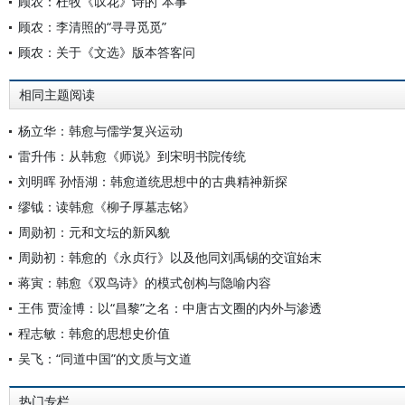
顾农：杜牧《叹花》诗的“本事”
顾农：李清照的“寻寻觅觅”
顾农：关于《文选》版本答客问
相同主题阅读
杨立华：韩愈与儒学复兴运动
雷升伟：从韩愈《师说》到宋明书院传统
刘明晖 孙悟湖：韩愈道统思想中的古典精神新探
缪钺：读韩愈《柳子厚墓志铭》
周勋初：元和文坛的新风貌
周勋初：韩愈的《永贞行》以及他同刘禹锡的交谊始末
蒋寅：韩愈《双鸟诗》的模式创构与隐喻内容
王伟 贾淦博：以“昌黎”之名：中唐古文圈的内外与渗透
程志敏：韩愈的思想史价值
吴飞：“同道中国”的文质与文道
热门专栏