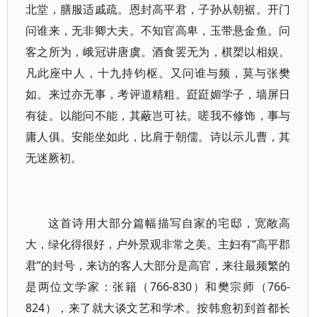
北堂，膳服适戚疏。恩封高平君，子孙从朝裾。开门
问谁来，无非卿大夫。不知官高卑，玉带悬金鱼。问
客之所为，峨冠讲唐虞。酒食罢无为，棋槊以相娱。
凡此座中人，十九持钧枢。又问谁与频，莫与张樊
如。来过亦无事，考评道精粗。跹跹媚学子，墙屏日
有徒。以能问不能，其蔽岂可祛。嗟我不修饰，事与
庸人俱。安能坐如此，比肩于朝儒。诗以示儿曹，其
无迷厥初。
这首诗用大部分篇幅描写自家的宅邸，宽敞高
大，绿化得很好，户外景观非常之美。主妇有“高平郡
君”的封号，来访的客人大部分是高官，来往最频繁的
是两位文学家：张籍（766-830）和樊宗师（766-
824），来了就大谈文艺和学术。按韩愈初到首都长