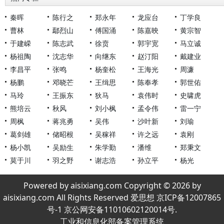
秦晖
陈行之
郑永年
龙应台
丁学良
曹林
鄢烈山
傅国涌
陈嘉映
黄宗智
于建嵘
陈志武
徐贲
郭宇宽
马立诚
杨祖陶
沈志华
向继东
赵汀阳
戴建业
李昌平
张鸣
杨奎松
王海光
周濂
杨鹏
邓晓芒
王缉思
陈奉孝
郭世佑
马玲
王振东
狄马
袁伟时
史啸虎
熊培云
秋风
刘小枫
孟令伟
雷一宁
周枫
蒋兆勇
吴伟
沙叶新
刘瑜
葛剑雄
储昭根
吴稼祥
许之远
袁刚
杨小凯
吴励生
朱学勤
潘维
郑秉文
莫于川
羽之野
谢志浩
孙立平
杨光
Powered by aisixiang.com Copyright © 2026 by
aisixiang.com All Rights Reserved 爱思想 京ICP备12007865
号-1 京公网安备11010602120014号.
工业和信息化部备案管理系统