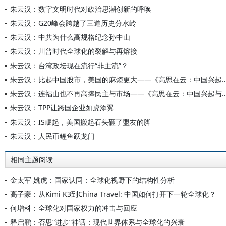
朱云汉：数字文明时代对政治思潮创新的呼唤
朱云汉：G20峰会跨越了三道历史分水岭
朱云汉：中共为什么高规格纪念孙中山
朱云汉：川普时代全球化的裂解与再熔接
朱云汉：台湾政坛现在流行“非主流”？
朱云汉：比起中国股市，美国的麻烦更大——《高思在云：中国兴起与全
朱云汉：连福山也不再高捧民主与市场——《高思在云：中国兴起
朱云汉：TPP让跨国企业如虎添翼
朱云汉：IS崛起，美国搬起石头砸了盟友的脚
朱云汉：人民币鲤鱼跃龙门
相同主题阅读
金太军 姚虎：国家认同：全球化视野下的结构性分析
高子豪：从Kimi K3到China Travel: 中国如何打开下一轮全球化？
何增科：全球化对国家权力的冲击与回应
释启鹏：否思“进步”神话：现代世界体系与全球化的兴衰