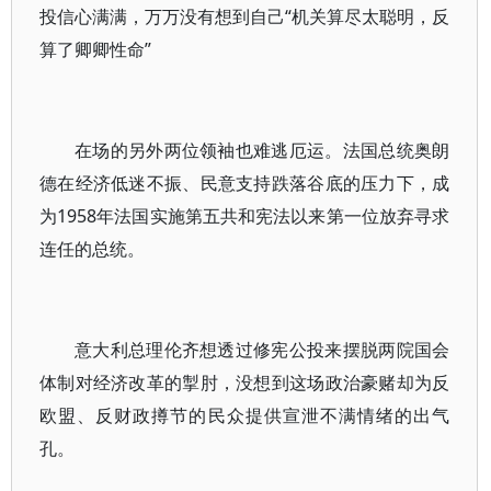
投信心满满，万万没有想到自己“机关算尽太聪明，反
算了卿卿性命”
在场的另外两位领袖也难逃厄运。法国总统奥朗
德在经济低迷不振、民意支持跌落谷底的压力下，成
为1958年法国实施第五共和宪法以来第一位放弃寻求
连任的总统。
意大利总理伦齐想透过修宪公投来摆脱两院国会
体制对经济改革的掣肘，没想到这场政治豪赌却为反
欧盟、反财政撙节的民众提供宣泄不满情绪的出气
孔。