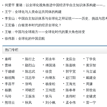
何爱平 董璐：以全球化视角推进中国经济学自主知识体系构建——从全球化的深度参与到理论构建的自主表达
王宁：全球化与人类命运共同体的构建
李安山：中国自主知识体系与全球化之辩证统一——历史、挑战与思
王宏淼：白银资本时代的经济全球化？
王敏：中国与全球南方——全球化时代的重大角色转变
徐伟新：全球化的中国启航
热门专栏
秦晖
陈行之
郑永年
龙应台
丁学良
曹林
鄢烈山
傅国涌
陈嘉映
黄宗智
于建嵘
陈志武
徐贲
郭宇宽
马立诚
杨祖陶
沈志华
向继东
赵汀阳
戴建业
李昌平
张鸣
杨奎松
王海光
周濂
杨鹏
邓晓芒
王缉思
陈奉孝
郭世佑
马玲
王振东
狄马
袁伟时
史啸虎
熊培云
秋风
刘小枫
孟令伟
雷一宁