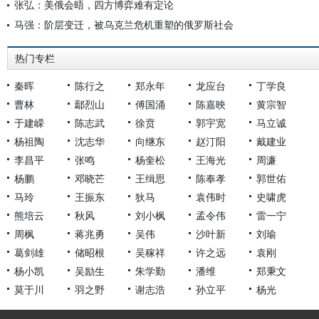
张弘：美俄会晤，四方博弈难有定论
马强：阶层变迁，被乌克兰危机重塑的俄罗斯社会
热门专栏
秦晖
陈行之
郑永年
龙应台
丁学良
曹林
鄢烈山
傅国涌
陈嘉映
黄宗智
于建嵘
陈志武
徐贲
郭宇宽
马立诚
杨祖陶
沈志华
向继东
赵汀阳
戴建业
李昌平
张鸣
杨奎松
王海光
周濂
杨鹏
邓晓芒
王缉思
陈奉孝
郭世佑
马玲
王振东
狄马
袁伟时
史啸虎
熊培云
秋风
刘小枫
孟令伟
雷一宁
周枫
蒋兆勇
吴伟
沙叶新
刘瑜
葛剑雄
储昭根
吴稼祥
许之远
袁刚
杨小凯
吴励生
朱学勤
潘维
郑秉文
莫于川
羽之野
谢志浩
孙立平
杨光