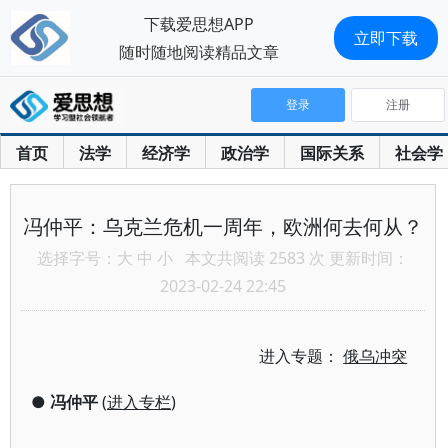
下载爱思想APP
立即下载
随时随地阅读精品文章
登录
注册
首页
法学
经济学
政治学
国际关系
社会学
冯仲平：乌克兰危机一周年，欧洲何去何从？
选择字号：
大
中
小
本文共阅读 2583 次 更新时间：
2023-02-24 22:45
进入专题：
俄乌冲突
●
冯仲平
(
进入专栏
)