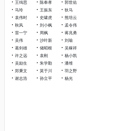
王缉思
陈奉孝
郭世佑
马玲
王振东
狄马
袁伟时
史啸虎
熊培云
秋风
刘小枫
孟令伟
雷一宁
周枫
蒋兆勇
吴伟
沙叶新
刘瑜
葛剑雄
储昭根
吴稼祥
许之远
袁刚
杨小凯
吴励生
朱学勤
潘维
郑秉文
莫于川
羽之野
谢志浩
孙立平
杨光