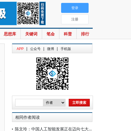
登录
注册
思想库
关键词
笔会
科普
排行
|
|
|
APP
公众号
微博
手机版
相同作者阅读
陈文玲：中国人工智能发展正在迈向七大跃迁