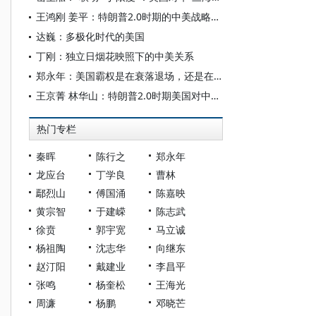
王鸿刚 姜平：特朗普2.0时期的中美战略相持与中国的战略运筹
达巍：多极化时代的美国
丁刚：独立日烟花映照下的中美关系
郑永年：美国霸权是在衰落退场，还是在转质转型？
王京菁 林华山：特朗普2.0时期美国对中国统战领域的干涉风险、限度与应对
热门专栏
秦晖
陈行之
郑永年
龙应台
丁学良
曹林
鄢烈山
傅国涌
陈嘉映
黄宗智
于建嵘
陈志武
徐贲
郭宇宽
马立诚
杨祖陶
沈志华
向继东
赵汀阳
戴建业
李昌平
张鸣
杨奎松
王海光
周濂
杨鹏
邓晓芒