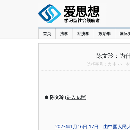
首页
法学
经济学
政治学
国际
陈文玲：为
选择字号：
大
中
小
本文
●
陈文玲
(
进入专栏
)
2023年1月16日-17日，由中