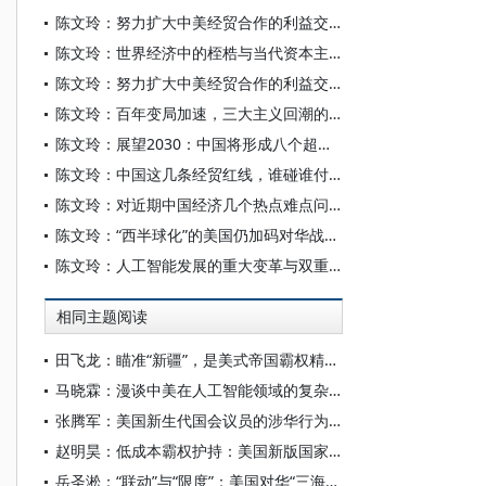
陈文玲：努力扩大中美经贸合作的利益交汇点——相向而行 在博弈中实现共生
陈文玲：世界经济中的桎梏与当代资本主义危机
陈文玲：努力扩大中美经贸合作的利益交汇点 为世界经济注入更多的确定性与稳定性
陈文玲：百年变局加速，三大主义回潮的深层冲击
陈文玲：展望2030：中国将形成八个超大规模场景
陈文玲：中国这几条经贸红线，谁碰谁付出代价
陈文玲：对近期中国经济几个热点难点问题的深度解析
陈文玲：“西半球化”的美国仍加码对华战略，中国需构筑四条经贸底线
陈文玲：人工智能发展的重大变革与双重场景
相同主题阅读
田飞龙：瞄准“新疆”，是美式帝国霸权精心酝酿的专项行动
马晓霖：漫谈中美在人工智能领域的复杂博弈
张腾军：美国新生代国会议员的涉华行为及其影响探析
赵明昊：低成本霸权护持：美国新版国家安全战略与中美博弈
岳圣淞：“联动”与“限度”：美国对华“三海联动”战略探析