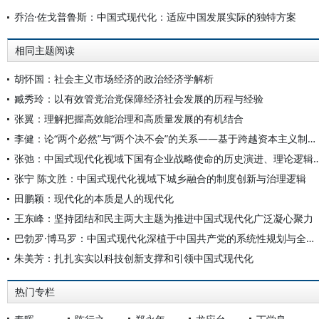
乔治·佐戈普鲁斯：中国式现代化：适应中国发展实际的独特方案
相同主题阅读
胡怀国：社会主义市场经济的政治经济学解析
臧秀玲：以有效管党治党保障经济社会发展的历程与经验
张翼：理解把握高效能治理和高质量发展的有机结合
李健：论“两个必然”与“两个决不会”的关系——基于跨越资本主义制度“卡夫丁峡谷”设想的反思
张弛：中国式现代化视域下国有企业战略使命的历史演进
张宁 陈文胜：中国式现代化视域下城乡融合的制度创新与治理逻辑
田鹏颖：现代化的本质是人的现代化
王东峰：坚持团结和民主两大主题为推进中国式现代化广泛凝心聚力
巴勃罗·博马罗：中国式现代化深植于中国共产党的系统性规划与全方位治理实践
朱美芳：扎扎实实以科技创新支撑和引领中国式现代化
热门专栏