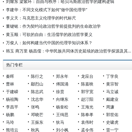
刘耀东 梁紫环：自由与秩序：哈贝马斯政治哲学的建构逻辑
李建华：不同文化模式下如何“做中国伦理学”
李义天：马克思主义伦理学的时代标尺
董键铭：作为契约论政治哲学前提批判的生命政治学
黄玉顺：可欲的自由：生活儒学的政治哲学要义
万俊人：如何构建当代中国的伦理学知识体系？
韩玉 商万里 杨昌儒：中华民族共同体历史延续的政治哲学探源及其资鉴意义
热门专栏
秦晖
陈行之
郑永年
龙应台
丁学良
曹林
鄢烈山
傅国涌
陈嘉映
黄宗智
于建嵘
陈志武
徐贲
郭宇宽
马立诚
杨祖陶
沈志华
向继东
赵汀阳
戴建业
李昌平
张鸣
杨奎松
王海光
周濂
杨鹏
邓晓芒
王缉思
陈奉孝
郭世佑
马玲
王振东
狄马
袁伟时
史啸虎
熊培云
秋风
刘小枫
孟令伟
雷一宁