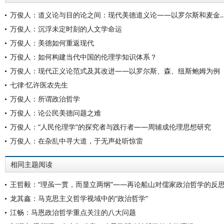
万俊人：道义论与目的论之间：现代美德道义论——以罗
万俊人：沉浮未定时刻的人文学命运
万俊人：美德如何重返现代
万俊人：如何构建当代中国的伦理学知识体系？
万俊人：现代正义论范式及其改进——以罗尔斯、森、纽斯鲍姆为例
七律·忆许医农先生
万俊人：所谓政治哲学
万俊人：论公民美德问题之难
万俊人：“人民伦理学”的探究者与践行者——周辅成伦理思想研究
万俊人：在杂乱中寻大道，于无声处听惊雷
相同主题阅读
王哲毅：“理虽一贯，而显立两纲”——再论船山对儒家政治哲学的反
龙其鑫：马克思主义哲学视域中的“政治哲学”
江畅：马恩政治哲学重点关注的八大问题