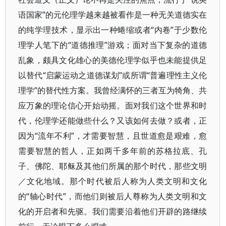
语国家”的元伦理学越来越被看作是一种无关道德实在
的纯学理技术，显示出一种蜷缩或者“内卷”于少数伦
理学人笔下的“道德推理”游戏；面对当下复杂的道德
乱象，颇具文化雄心的美德伦理学似乎也未能提供足
以替代“启蒙运动之道德谋划”或所谓“普遍理性主义伦
理学”的替代性方案。我曾经满怀的三者互为犄角、共
应万象的理论信心开始动摇。面对我们这个世界和时
代，伦理学还能做些什么？又该如何去做？或者，正
因为“流年不利”，才需要智慧，且世道愈是艰难，愈
需要智慧的哲人，正如两千多年前的苏格拉底、孔
子、佛陀、耶稣及其他们所属的那个时代，那些文明
／文化地域。那个时代被后人称为人类文明和文化
的“轴心时代”，而他们则被后人尊称为人类文明和文
化的开启者和先驱。我们需要沿着他们开辟的路继续