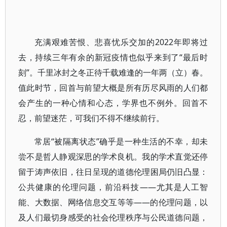
充满艰难苦恨、悲喜忧乐交加的2022年即将过
去，持续三年有余的新冠疫情也似乎来到了“最后时
刻”。千里冰封之冬正待千载难逢的一年两（立）春。
值此时节，回首与前望大概是所有历尽风雨的人们都
会产生的一种心情和心态，学界也不例外。回首不
忍，前望迷茫，可我们不得不继续前行。
常居“被隔离状态”确乎是一种生活的不幸，却未
尝不是哲人静观深思的学术良机。我的学术直觉还停
留于涛声依旧，往日呈现的道德伦理困局仍旧凸显：
公共健康的伦理问题，前沿科技——尤其是人工智
能、大数据、网络信息交互等等——的伦理问题，以
及人们最切身感受的社会伦理秩序与公民道德问题，