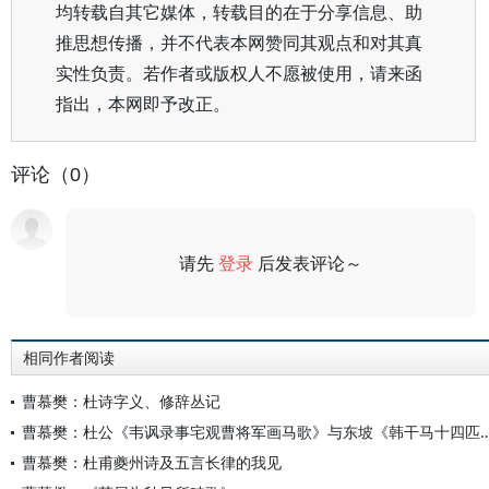
均转载自其它媒体，转载目的在于分享信息、助
推思想传播，并不代表本网赞同其观点和对其真
实性负责。若作者或版权人不愿被使用，请来函
指出，本网即予改正。
评论（0）
请先
登录
后发表评论～
评论
相同作者阅读
曹慕樊：杜诗字义、修辞丛记
曹慕樊：杜公《韦讽录事宅观曹将军画马歌》与东坡《韩
曹慕樊：杜甫夔州诗及五言长律的我见