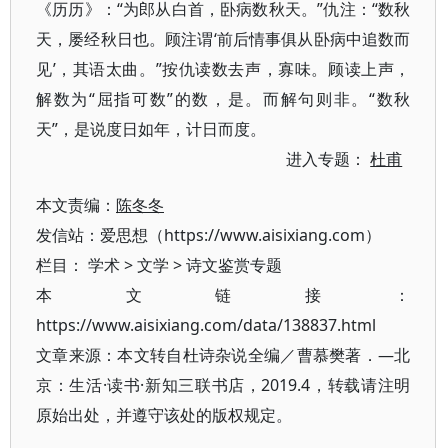
《历历》：“为郎从白首，卧病数秋天。”仇注：“数秋
天，屡经秋日也。顾注谓‘前后情事俱从卧病中追数而
见’，其语太曲。”按仇读数去声，寡味。顾读上声，
解数为“屈指可数”的数，是。而解句则非。“数秋
天”，是说度日如年，计日而度。
进入专题：
杜甫
本文责编：
陈冬冬
发信站：爱思想（https://www.aisixiang.com）
栏目：
学术
>
文学
>
诗文鉴赏专题
本文链接：
https://www.aisixiang.com/data/138837.html
文章来源：本文转自杜诗杂说全编／曹慕樊著．—北
京：生活·读书·新知三联书店，2019.4，转载请注明
原始出处，并遵守该处的版权规定。