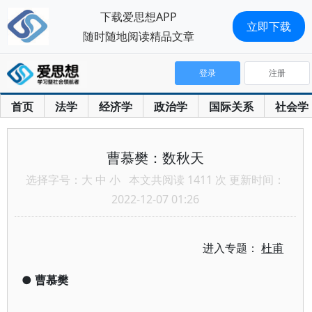
下载爱思想APP
立即下载
随时随地阅读精品文章
登录
注册
首页
法学
经济学
政治学
国际关系
社会学
曹慕樊：数秋天
选择字号：
大
中
小
本文共阅读 1411 次 更新时间：
2022-12-07 01:26
进入专题：
杜甫
●
曹慕樊