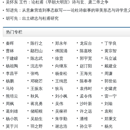
吴怀东 王竹：论杜甫《早朝大明宫》诗与玄、肃二帝之争
邹进先：从意象营造到事态叙写——论杜诗叙事的审美形态与诗学意
胡可先：出土碑志与杜甫研究
热门专栏
秦晖
陈行之
郑永年
龙应台
丁学良
曹林
鄢烈山
傅国涌
陈嘉映
黄宗智
于建嵘
陈志武
徐贲
郭宇宽
马立诚
杨祖陶
沈志华
向继东
赵汀阳
戴建业
李昌平
张鸣
杨奎松
王海光
周濂
杨鹏
邓晓芒
王缉思
陈奉孝
郭世佑
马玲
王振东
狄马
袁伟时
史啸虎
熊培云
秋风
刘小枫
孟令伟
雷一宁
周枫
蒋兆勇
吴伟
沙叶新
刘瑜
葛剑雄
储昭根
吴稼祥
许之远
袁刚
杨小凯
吴励生
朱学勤
潘维
郑秉文
莫于川
羽之野
谢志浩
孙立平
杨光