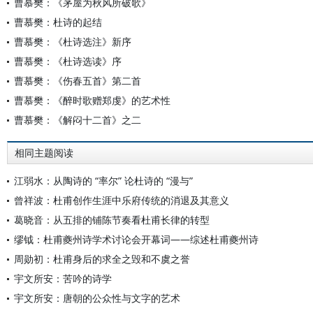
曹慕樊：《茅屋为秋风所破歌》
曹慕樊：杜诗的起结
曹慕樊：《杜诗选注》新序
曹慕樊：《杜诗选读》序
曹慕樊：《伤春五首》第二首
曹慕樊：《醉时歌赠郑虔》的艺术性
曹慕樊：《解闷十二首》之二
相同主题阅读
江弱水：从陶诗的 “率尔” 论杜诗的 “漫与”
曾祥波：杜甫创作生涯中乐府传统的消退及其意义
葛晓音：从五排的铺陈节奏看杜甫长律的转型
缪钺：杜甫夔州诗学术讨论会开幕词——综述杜甫夔州诗
周勋初：杜甫身后的求全之毁和不虞之誉
宇文所安：苦吟的诗学
宇文所安：唐朝的公众性与文字的艺术