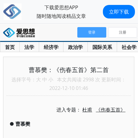
下载爱思想APP
立即下载
随时随地阅读精品文章
登录
注册
首页
法学
经济学
政治学
国际关系
社会学
曹慕樊：《伤春五首》第二首
选择字号：
大
中
小
本文共阅读 2998 次 更新时间：
2022-12-10 01:46
进入专题：
杜甫
《伤春五首》
●
曹慕樊