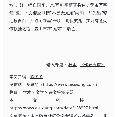
散”。好一幅亡国图。此所谓“牢落官兵速，萧条万事
危”也。下文似应顺接“不是无兄弟”两句，却先出“鬓
毛原自白，泪点向来垂”一联，觉似突兀，实乃有意先
作顿挫之笔，显出重在“兄弟”二语也。
进入专题：
杜甫
《伤春五首》
本文责编：
陈冬冬
发信站：爱思想（https://www.aisixiang.com）
栏目：
学术
>
文学
>
诗文鉴赏专题
本文链接：
https://www.aisixiang.com/data/138997.html
文章来源：本文转自杜诗杂说全编／曹慕樊著．—北