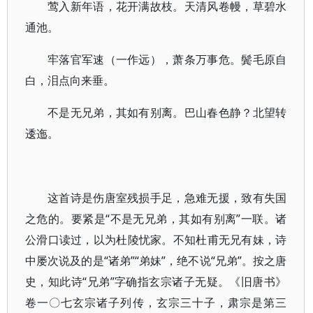
莺入新年语，花开满故枝。天清风卷幔，草碧水
通池。
牢落官军速（一作远），萧条万事危。鬓毛原自
白，泪点向来垂。
不是无兄弟，其如有别离。巴山春色静？北望转
逶迤。
这首诗是伤唐室残损手足，急难无援，致有失国
之危的。要紧是“不是无兄弟，其如有别离”一联。诸
公滑口读过，以为杜陵忧家。不知杜甫无兄有妹，诗
中屡次说及的是“诸弟”“弟妹”，绝不说“兄弟”。按之唐
史，知此诗“兄弟”字确指玄宗诸子无疑。《旧唐书》
卷一〇七玄宗诸子列传，玄宗三十子，肃宗是第三