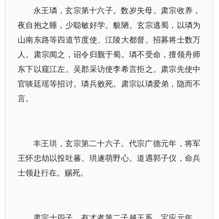
永王璘，玄宗第十六子。数岁失母。肃宗收养，
夜自抱之睡，少聪敏好学。貌陋。玄宗逃蜀，以璘为
山南东路等四道节度使、江陵大都督。招募将士数万
人。肃宗闻之，诏令归觐于蜀。璘不受命，擅领舟师
东下以窥江左。吴郡采访使李希言拒之。肃宗先使中
官啖廷瑶等招讨。璘兵败死。肃宗以璘爱弟，隐而不
言。
丰王珙，玄宗第二十六子。代宗广德元年，将军
王怀忠劫以投吐蕃。珙遂萌野心。道遇郭子仪，命兵
士领赴行在。赐死。
肃宗十四子，有才者第二子越王系。宝应元年，