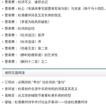
曹慕樊：杜诗字义、修辞丛记
曹慕樊：杜公《韦讽录事宅观曹将军画马歌》与东坡《韩
曹慕樊：杜甫夔州诗及五言长律的我见
曹慕樊：《茅屋为秋风所破歌》
曹慕樊：杜诗的起结
曹慕樊：《杜诗选注》新序
曹慕樊：《杜诗选读》序
曹慕樊：《伤春五首》第二首
曹慕樊：《醉时歌赠郑虔》的艺术性
曹慕樊：《解闷十二首》之二
相同主题阅读
江弱水：从陶诗的 “率尔” 论杜诗的 “漫与”
曾祥波：杜甫创作生涯中乐府传统的消退及其意义
葛晓音：从五排的铺陈节奏看杜甫长律的转型
缪钺：杜甫夔州诗学术讨论会开幕词——综述杜甫夔州诗