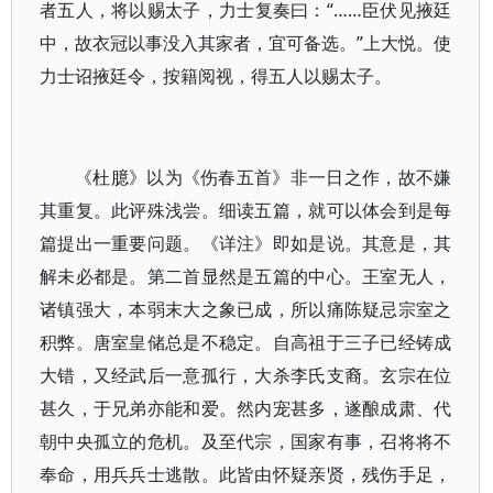
者五人，将以赐太子，力士复奏曰：“……臣伏见掖廷
中，故衣冠以事没入其家者，宜可备选。”上大悦。使
力士诏掖廷令，按籍阅视，得五人以赐太子。
《杜臆》以为《伤春五首》非一日之作，故不嫌
其重复。此评殊浅尝。细读五篇，就可以体会到是每
篇提出一重要问题。《详注》即如是说。其意是，其
解未必都是。第二首显然是五篇的中心。王室无人，
诸镇强大，本弱末大之象已成，所以痛陈疑忌宗室之
积弊。唐室皇储总是不稳定。自高祖于三子已经铸成
大错，又经武后一意孤行，大杀李氏支裔。玄宗在位
甚久，于兄弟亦能和爱。然内宠甚多，遂酿成肃、代
朝中央孤立的危机。及至代宗，国家有事，召将将不
奉命，用兵兵士逃散。此皆由怀疑亲贤，残伤手足，