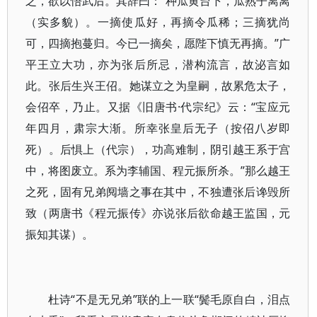
之，欲以悟武后。其辞曰：“种瓜黄台下，瓜熟子离离
（实多貌）。一摘使瓜好，再摘令瓜稀；三摘犹尚
可，四摘抱蔓归。今已一摘矣，愿陛下慎无再摘。”广
平王立大功，亦为张后所忌，潜构流言，故泌言如
此。张后生兴王佋。她谋立之为皇嗣，故累危太子，
会佋卒，乃止。又据《旧唐书·代宗纪》云：“宝应元
年四月，肃宗大渐。所幸张皇后无子（按佋八岁即
死）。后惧上（代宗），功高难制，阴引越王系于宫
中，将图废立。系为李辅国、程元振所杀。”那么越王
之死，固有兄弟阋墙之事在其中，不独遭张后谗毁所
致（两唐书《程元振传》亦说张后欲命越王监国，元
振知其谋）。
杜诗“不是无兄弟”联的上一联“鬓毛原自白，泪点