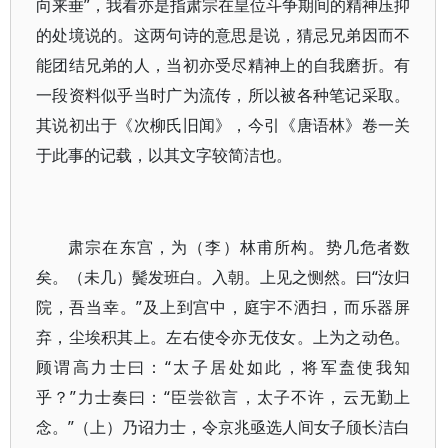
向来垂”，我看亦是指肃宗在皇位斗争期间的精神压抑
的处境说的。这两句诗的意思是说，猜忌兄弟因而不
能团结兄弟的人，当初亦受尽精神上的自我磨折。有
一段资料似乎当时广为流传，所以被各种笔记采取。
其说初出于《次柳氏旧闻》，今引《唐语林》卷一关
于此事的记载，以其文字较简洁也。
肃宗在东宫，为（李）林甫所构。势几危者数
矣。（未几）鬓发班白。入朝。上见之恻然。曰“汝归
院，吾当幸。”及上到宫中，庭宇不洒扫，而乐器屏
弃，尘埃积其上。左右使令亦无伎女。上为之动色。
顾谓高力士曰：“太子居处如此，将军盍使我知
乎？”力士奏曰：“臣尝欲言，太子不许，云无勤上
念。”（上）乃诏力士，令京兆亟选人间女子颀长洁白