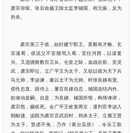
肃宗弥留。张后命越王除太监李辅国、程元振，反为
所杀。
肃宗第三子倓，始封建宁郡王。英毅有才略。玄
宗逃蜀，倓说父不宜随驾入蜀，宜往河西，以谋复
兴。又选骁骑数百卫从。仓皇之际，血战在前。至灵
武，肃宗即位。立广平王为太子。又欲以倓为天下兵
马元帅，李泌谏，遂以太子为元帅。时张良娣有宠。
倓性忠直。因侍上，屡言良娣自恣，辅国连结内外。
欲倾动皇嗣。自是，为良娣、辅国所恨，构缔谗谤，
肃宗怒，赐倓死。会广平王收复两京，遣判官李泌入
朝献捷。泌因为肃宗言武后时，鸩杀太子。立雍王贤
为太子。贤虑不免，乃作《黄台瓜辞》，令乐工歌