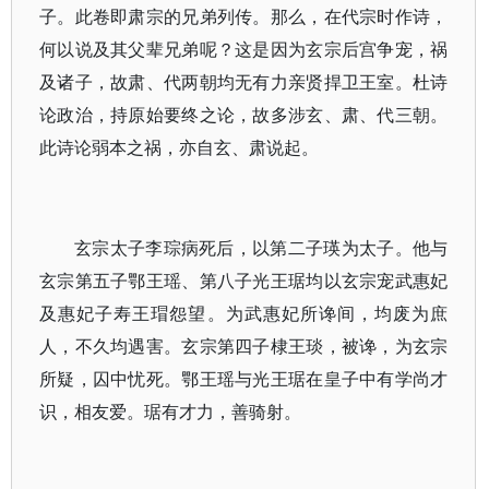
子。此卷即肃宗的兄弟列传。那么，在代宗时作诗，
何以说及其父辈兄弟呢？这是因为玄宗后宫争宠，祸
及诸子，故肃、代两朝均无有力亲贤捍卫王室。杜诗
论政治，持原始要终之论，故多涉玄、肃、代三朝。
此诗论弱本之祸，亦自玄、肃说起。
玄宗太子李琮病死后，以第二子瑛为太子。他与
玄宗第五子鄂王瑶、第八子光王琚均以玄宗宠武惠妃
及惠妃子寿王瑁怨望。为武惠妃所谗间，均废为庶
人，不久均遇害。玄宗第四子棣王琰，被谗，为玄宗
所疑，囚中忧死。鄂王瑶与光王琚在皇子中有学尚才
识，相友爱。琚有才力，善骑射。