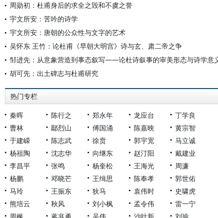
周勋初：杜甫身后的求全之毁和不虞之誉
宇文所安：苦吟的诗学
宇文所安：唐朝的公众性与文字的艺术
吴怀东 王竹：论杜甫《早朝大明宫》诗与玄、肃二帝之争
邹进先：从意象营造到事态叙写——论杜诗叙事的审美形态与诗学意
胡可先：出土碑志与杜甫研究
热门专栏
秦晖
陈行之
郑永年
龙应台
丁学良
曹林
鄢烈山
傅国涌
陈嘉映
黄宗智
于建嵘
陈志武
徐贲
郭宇宽
马立诚
杨祖陶
沈志华
向继东
赵汀阳
戴建业
李昌平
张鸣
杨奎松
王海光
周濂
杨鹏
邓晓芒
王缉思
陈奉孝
郭世佑
马玲
王振东
狄马
袁伟时
史啸虎
熊培云
秋风
刘小枫
孟令伟
雷一宁
周枫
蒋兆勇
吴伟
沙叶新
刘瑜