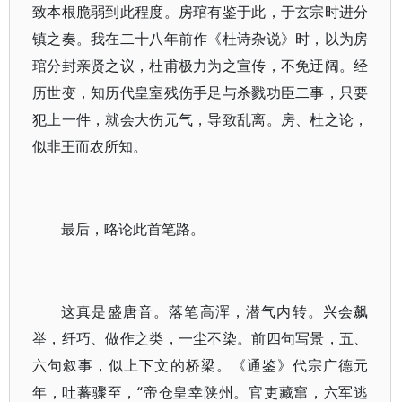
致本根脆弱到此程度。房琯有鉴于此，于玄宗时进分
镇之奏。我在二十八年前作《杜诗杂说》时，以为房
琯分封亲贤之议，杜甫极力为之宣传，不免迂阔。经
历世变，知历代皇室残伤手足与杀戮功臣二事，只要
犯上一件，就会大伤元气，导致乱离。房、杜之论，
似非王而农所知。
最后，略论此首笔路。
这真是盛唐音。落笔高浑，潜气内转。兴会飙
举，纤巧、做作之类，一尘不染。前四句写景，五、
六句叙事，似上下文的桥梁。《通鉴》代宗广德元
年，吐蕃骤至，“帝仓皇幸陕州。官吏藏窜，六军逃