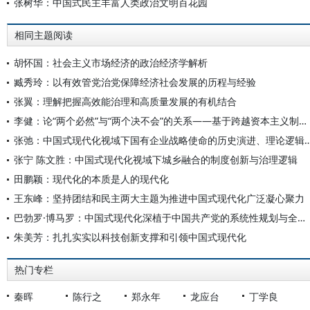
张树华：中国式民主丰富人类政治文明百花园
相同主题阅读
胡怀国：社会主义市场经济的政治经济学解析
臧秀玲：以有效管党治党保障经济社会发展的历程与经验
张翼：理解把握高效能治理和高质量发展的有机结合
李健：论“两个必然”与“两个决不会”的关系——基于跨越资本主义制度“卡夫丁峡谷”设想的反思
张弛：中国式现代化视域下国有企业战略使命的历史演进
张宁 陈文胜：中国式现代化视域下城乡融合的制度创新与治理逻辑
田鹏颖：现代化的本质是人的现代化
王东峰：坚持团结和民主两大主题为推进中国式现代化广泛凝心聚力
巴勃罗·博马罗：中国式现代化深植于中国共产党的系统性规划与全方位治理实践
朱美芳：扎扎实实以科技创新支撑和引领中国式现代化
热门专栏
秦晖
陈行之
郑永年
龙应台
丁学良