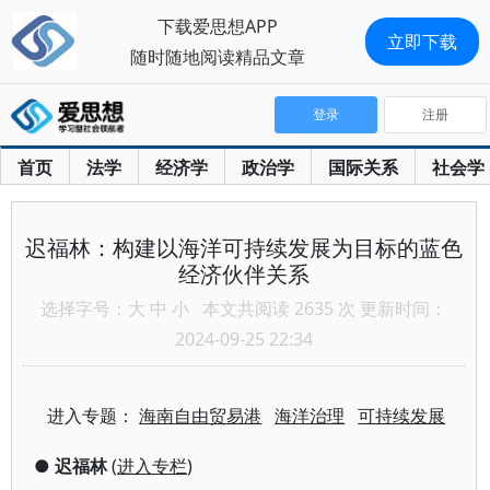
下载爱思想APP
立即下载
随时随地阅读精品文章
登录
注册
首页
法学
经济学
政治学
国际关系
社会学
迟福林：构建以海洋可持续发展为目标的蓝色
经济伙伴关系
选择字号：
大
中
小
本文共阅读 2635 次 更新时间：
2024-09-25 22:34
进入专题：
海南自由贸易港
海洋治理
可持续发展
●
迟福林
(
进入专栏
)