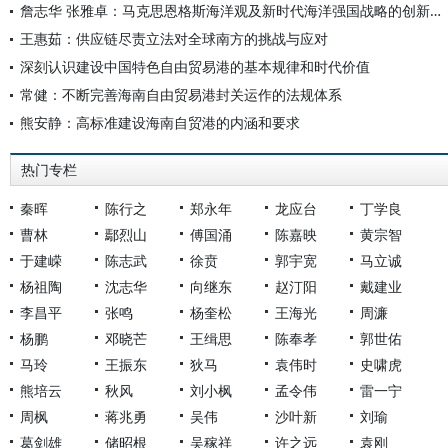
詹志华 张雅卓：马克思恩格斯海洋观及新时代海洋强国战略的创新发展
王惠茹：供应链尽责立法对全球南方的挑战与应对
深刻认识建设中国特色自由贸易港的基本规律和时代价值
常健：不断完善海南自由贸易港封关运作的法规体系
熊安静：高标准建设海南自贸港的内涵和要求
热门专栏
秦晖
陈行之
郑永年
龙应台
丁学良
曹林
鄢烈山
傅国涌
陈嘉映
黄宗智
于建嵘
陈志武
徐贲
郭宇宽
马立诚
杨祖陶
沈志华
向继东
赵汀阳
戴建业
李昌平
张鸣
杨奎松
王海光
周濂
杨鹏
邓晓芒
王缉思
陈奉孝
郭世佑
马玲
王振东
狄马
袁伟时
史啸虎
熊培云
秋风
刘小枫
孟令伟
雷一宁
周枫
蒋兆勇
吴伟
沙叶新
刘瑜
葛剑雄
储昭根
吴稼祥
许之远
袁刚