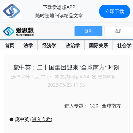
下载爱思想APP
立即下载
随时随地阅读精品文章
登录
注册
首页
法学
经济学
政治学
国际关系
社会学
庞中英：二十国集团迎来“全球南方”时刻
选择字号：
大
中
小
本文共阅读 4760 次 更新时间：
2023-06-23 11:55
进入专题：
G20
全球南方
●
庞中英
(
进入专栏
)