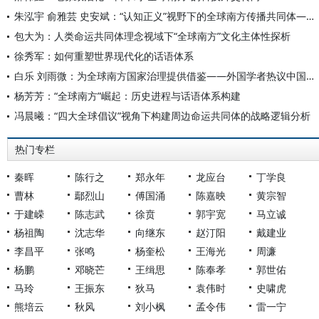
朱泓宇 俞雅芸 史安斌：“认知正义”视野下的全球南方传播共同体——基于代表性媒体人的访谈研究(2022-2024)
包大为：人类命运共同体理念视域下“全球南方”文化主体性探析
徐秀军：如何重塑世界现代化的话语体系
白乐 刘雨微：为全球南方国家治理提供借鉴——外国学者热议中国共产党治理经验
杨芳芳：“全球南方”崛起：历史进程与话语体系构建
冯晨曦：“四大全球倡议”视角下构建周边命运共同体的战略逻辑分析
热门专栏
秦晖
陈行之
郑永年
龙应台
丁学良
曹林
鄢烈山
傅国涌
陈嘉映
黄宗智
于建嵘
陈志武
徐贲
郭宇宽
马立诚
杨祖陶
沈志华
向继东
赵汀阳
戴建业
李昌平
张鸣
杨奎松
王海光
周濂
杨鹏
邓晓芒
王缉思
陈奉孝
郭世佑
马玲
王振东
狄马
袁伟时
史啸虎
熊培云
秋风
刘小枫
孟令伟
雷一宁