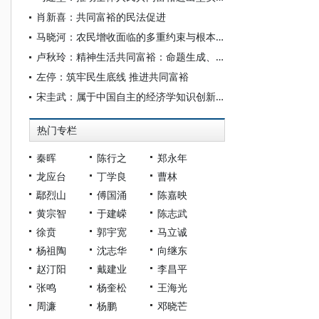
肖新喜：共同富裕的民法促进
马晓河：农民增收面临的多重约束与根本路径
卢秋玲：精神生活共同富裕：命题生成、基本架构与实践路径
左停：筑牢民生底线 推进共同富裕
宋圭武：属于中国自主的经济学知识创新：经济学及经济若干问题新思考
热门专栏
秦晖
陈行之
郑永年
龙应台
丁学良
曹林
鄢烈山
傅国涌
陈嘉映
黄宗智
于建嵘
陈志武
徐贲
郭宇宽
马立诚
杨祖陶
沈志华
向继东
赵汀阳
戴建业
李昌平
张鸣
杨奎松
王海光
周濂
杨鹏
邓晓芒