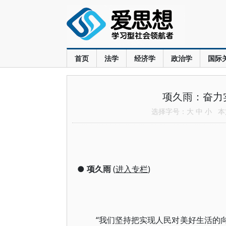
首页
法学
经济学
政治学
国际
项久雨：奋力
选择字号：
大
中
小
本文
●
项久雨
(
进入专栏
)
“我们坚持把实现人民对美好生活的