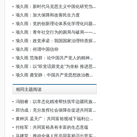
项久雨：新时代马克思主义中国化研究刍议
项久雨：加大保障和改善民生力度
项久雨：党的创新理论体系化学理化问题域
项久雨：青年社交行为的困局与破局——基于Z世代“现象级”社交模式分析
项久雨：政党承诺：我国国家治理特质探赜
项久雨：何谓中国信仰
项久雨 范海群：论中国共产党人的精神动力
项久雨：以“听党话跟党走”为坐标 推进思政课教学改革创新
项久雨 龚安静：中国共产党思想政治教育内容建构：历程、逻辑、进路
相同主题阅读
冯朝睿：以常态化精准帮扶筑牢边疆民族地区共同富裕根基
郑功成：充分发挥社会保障在促进共同富裕中的重要作用
黄种滨 孟天广：共同富裕视域下福利公平形塑国家认同的机制
付桂军：共同富裕具有丰富的生态意蕴
马建堂：推动全体人民共同富裕迈出坚实步伐