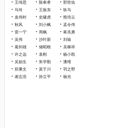
王缉思
陈奉孝
郭世佑
马玲
王振东
狄马
袁伟时
史啸虎
熊培云
秋风
刘小枫
孟令伟
雷一宁
周枫
蒋兆勇
吴伟
沙叶新
刘瑜
葛剑雄
储昭根
吴稼祥
许之远
袁刚
杨小凯
吴励生
朱学勤
潘维
郑秉文
莫于川
羽之野
谢志浩
孙立平
杨光