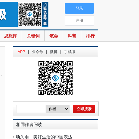
登录
注册
思想库
关键词
笔会
科普
排行
|
|
|
APP
公众号
微博
手机版
相同作者阅读
项久雨：美好生活的中国表达