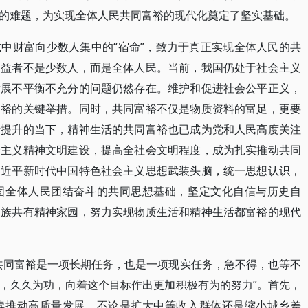
的难题，为实现全体人民共同富裕的现代化奠定了坚实基础。
中财富向少数人集中的“宿命”，致力于真正实现全体人民的共
受益者不是少数人，而是全体人民。当前，我国仍处于社会主义
发展不平衡不充分的问题仍然存在。维护和促进社会公平正义，
富裕的关键举措。同时，共同富裕不仅是物质资料的富足，更要
断提升的当下，精神生活的共同富裕也已成为党和人民高度关注
会主义精神文明建设，提高全社会文明程度，成为扎实推动共同
习近平新时代中国特色社会主义思想武装头脑，统一思想认识，
固全体人民团结奋斗的共同思想基础，坚定文化自信与历史自
民族共有精神家园，努力实现物质生活和精神生活都富裕的现代
共同富裕是一项长期任务，也是一项现实任务，急不得，也等不
，久久为功，向着这个目标作出更加积极有为的努力”。首先，
续推动高质量发展。不论是扩大中等收入群体还是缩小城乡差