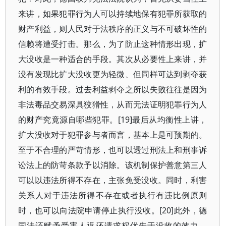
来讲，如果犯罪行为人可以持续地保有犯罪所获取的
财产利益，则人民对于法秩序的正义与不可破坏性的
信赖将遭受打击。那么，为了防止这种情形出现，扩
大没收是一种适合的手段。其次从必要性上来讲，并
没有发现比扩大没收更为轻微、但同样可达到剥夺获
利的有效手段。过去利益剥夺之所以失败往往是因为
非法毒品交易深具狡猾性，从而无法证明犯罪行为人
的财产究竟源自哪些犯罪。[19]最后从均衡性上讲，
扩大没收对于犯罪参与者而言，基本上是可预期的。
至于不合理的严苛情形，也可以透过刑法上和刑事诉
讼法上的防苛条款予以消除。该机制保护善意第三人
可以以违法所得不存在，主张免受没收。同时，利害
关系人对于违法所得不存在或者执行有违比例原则
时，也可以向法院申请停止执行没收。[20]此外，德
国法还赋予受害人返还请求权优先于没收的效力。