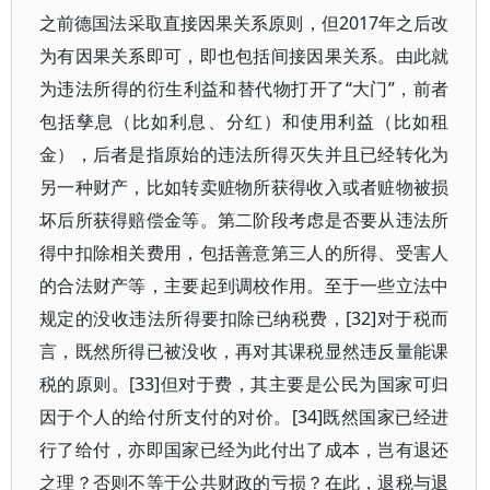
之前德国法采取直接因果关系原则，但2017年之后改
为有因果关系即可，即也包括间接因果关系。由此就
为违法所得的衍生利益和替代物打开了“大门”，前者
包括孳息（比如利息、分红）和使用利益（比如租
金），后者是指原始的违法所得灭失并且已经转化为
另一种财产，比如转卖赃物所获得收入或者赃物被损
坏后所获得赔偿金等。第二阶段考虑是否要从违法所
得中扣除相关费用，包括善意第三人的所得、受害人
的合法财产等，主要起到调校作用。至于一些立法中
规定的没收违法所得要扣除已纳税费，[32]对于税而
言，既然所得已被没收，再对其课税显然违反量能课
税的原则。[33]但对于费，其主要是公民为国家可归
因于个人的给付所支付的对价。[34]既然国家已经进
行了给付，亦即国家已经为此付出了成本，岂有退还
之理？否则不等于公共财政的亏损？在此，退税与退