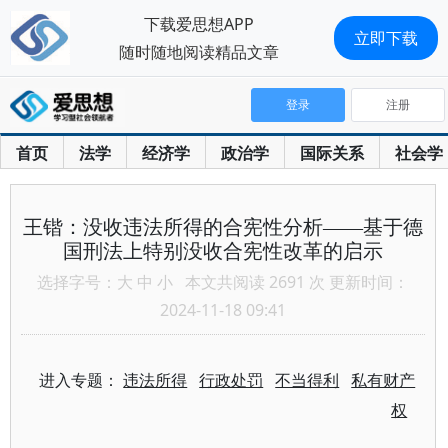
下载爱思想APP
立即下载
随时随地阅读精品文章
登录
注册
首页
法学
经济学
政治学
国际关系
社会学
王锴：没收违法所得的合宪性分析——基于德
国刑法上特别没收合宪性改革的启示
选择字号：
大
中
小
本文共阅读 2691 次 更新时间：
2024-11-18 09:41
进入专题：
违法所得
行政处罚
不当得利
私有财产
权