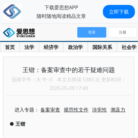
下载爱思想APP
立即下载
随时随地阅读精品文章
登录
注册
首页
法学
经济学
政治学
国际关系
社会学
王锴：备案审查中的若干疑难问题
选择字号：
大
中
小
本文共阅读 5383 次 更新时间：
2025-05-09 17:49
进入专题：
备案审查
规范性文件
涉宪性
溯及力
●
王锴