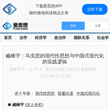
下载爱思想APP
立即下载
随时随地阅读精品文章
登录
注册
首页
法学
经济学
政治学
国际关系
社会学
臧峰宇：马克思的现代性思想与中国式现代化
的实践逻辑
选择字号：
大
中
小
本文共阅读 3582 次 更新时间：
2022-08-10 15:36
进入专题：
现代性思想
双重向度
中国式现代化
●
臧峰宇
(
进入专栏
)