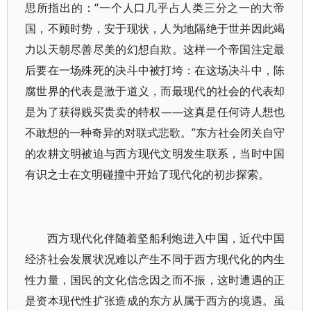
思所指出的：“一个人口几乎占人类三分之一的大帝
国，不顾时势，安于现状，人为地隔绝于世并因此竭
力以天朝尽善尽美的幻想自欺。这样一个帝国注定最
后要在一场殊死的决斗中被打垮：在这场决斗中，陈
腐世界的代表是激于道义，而最现代的社会的代表却
是为了获得贱买贵卖的特权——这真是任何诗人想也
不敢想的一种奇异的对联式悲歌。”东方社会闭关自守
的农耕文明被迫与西方现代文明发生联系，当时中国
有识之士在文明碰撞中开始了现代化的初步探索。
西方现代化伴随着坚船利炮进入中国，近代中国
经济社会发展状况难以产生不同于西方现代化的内生
性力量，国民的文化信念因之而不振，这时遭遇的正
是资本现代性扩张造成的东方从属于西方的境遇。虽