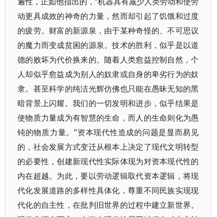
遍性，正如他指出的，“机器具有减少人类劳动和使劳
动更具成效的神奇的力量，然而却引起了饥饿和过度
的疲劳。财富的新源泉，由于某种奇怪的、不可思议
的魔力而变成贫困的源泉。技术的胜利，似乎是以道
德的败坏为代价换来的。随着人类愈益控制自然，个
人却似乎愈益成为别人的奴隶或自身的卑劣行为的奴
隶。甚至科学的纯洁光辉仿佛也只能在愚昧无知的黑
暗背景上闪耀。我们的一切发明和进步，似乎结果是
使物质力量成为有智慧的生命，而人的生命则化为愚
钝的物质力量。”资本现代性造成的问题是显而易见
的，社会发展方式变迁从根本上决定了现代文明转型
的必要性，创建新现代性实际体现为对资本现代性的
内在超越。为此，要以劳动逻辑取代资本逻辑，将现
代化发展道路的多样性具体化，尊重不同民族实现现
代化的自主性，在批判旧世界的过程中建立新世界。