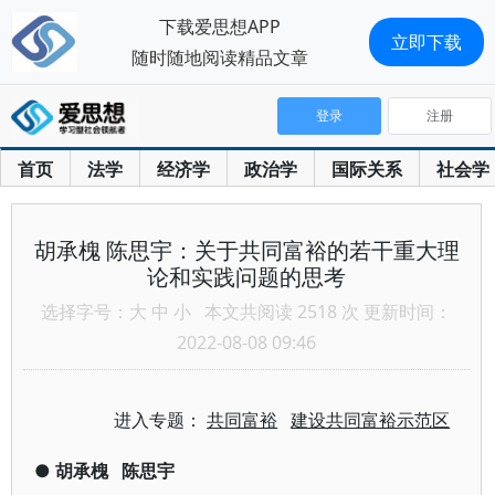
下载爱思想APP
立即下载
随时随地阅读精品文章
登录
注册
首页
法学
经济学
政治学
国际关系
社会学
胡承槐 陈思宇：关于共同富裕的若干重大理
论和实践问题的思考
选择字号：
大
中
小
本文共阅读 2518 次 更新时间：
2022-08-08 09:46
进入专题：
共同富裕
建设共同富裕示范区
●
胡承槐
陈思宇