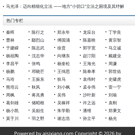
马光泽：迈向精细化立法 ——地方“小切口”立法之困境及其纾解
热门专栏
秦晖
陈行之
郑永年
龙应台
丁学良
曹林
鄢烈山
傅国涌
陈嘉映
黄宗智
于建嵘
陈志武
徐贲
郭宇宽
马立诚
杨祖陶
沈志华
向继东
赵汀阳
戴建业
李昌平
张鸣
杨奎松
王海光
周濂
杨鹏
邓晓芒
王缉思
陈奉孝
郭世佑
马玲
王振东
狄马
袁伟时
史啸虎
熊培云
秋风
刘小枫
孟令伟
雷一宁
周枫
蒋兆勇
吴伟
沙叶新
刘瑜
葛剑雄
储昭根
吴稼祥
许之远
袁刚
杨小凯
吴励生
朱学勤
潘维
郑秉文
莫于川
羽之野
谢志浩
孙立平
杨光
Powered by aisixiang.com Copyright © 2026 by