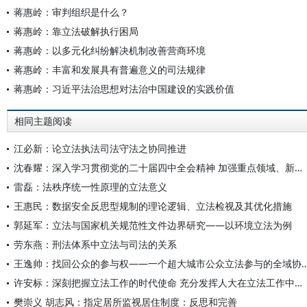
蒋惠岭：审判组织是什么？
蒋惠岭：靠立法破解执行困局
蒋惠岭：以多元化纠纷解决机制改善营商环境
蒋惠岭：丰富和发展具有普遍意义的司法规律
蒋惠岭：习近平法治思想对法治中国建设的实践价值
相同主题阅读
江必新：论立法执法司法守法之协同推进
沈春耀：深入学习贯彻党的二十届四中全会精神 加强重点领域、新兴领域、涉外领域立法
雷磊：法秩序统一性原理的立法意义
王惠民：数据安全反思型规制的理论逻辑、立法检视及其优化措施
郭延军：立法与国家机关规范性文件边界研究——以环境立法为例
劳东燕：刑法体系中立法与司法的关系
王逸帅：找回公众的参与权——一个超大城市公众立法参与
许安标：深刻把握立法工作的时代使命 充分发挥人大在立法工作中的主导作用
樊崇义 胡志风：指定居所监视居住制度：反思和完善