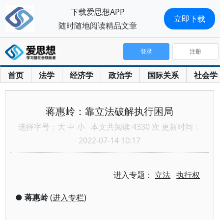
下载爱思想APP
立即下载
随时随地阅读精品文章
登录
注册
首页
法学
经济学
政治学
国际关系
社会学
蒋惠岭：靠立法破解执行困局
选择字号：
大
中
小
本文共阅读 4330 次 更新时间：
2022-07-14 10:17
进入专题：
立法
执行权
●
蒋惠岭
(
进入专栏
)