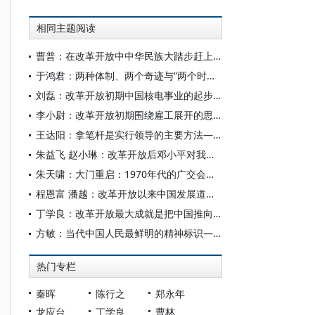
相同主题阅读
曹普：在改革开放中中华民族大踏步赶上时代——改革开放和社会主义现代化建设的伟大成就
于鸿君：两种体制、两个奇迹与“两个时期互不否定”
刘磊：改革开放初期中国核电事业的起步与中美核能合作
李小尉：改革开放初期围绕雇工展开的思想论争及其意义
王达阳：拿笔杆是实行领导的主要方法——邓小平如何写稿改稿
朱益飞 赵小琳：改革开放后邓小平对我国科技人才培养的重视与推动
朱天啸：大门重启：1970年代的广交会与中美贸易
程恩富 潘越：改革开放以来中国发展道路的经济实践、历史经验与未来进路
丁学良：改革开放最大成就是把中国推向世界主流
方敏：当代中国人民最鲜明的精神标识——传承弘扬改革开放精神
热门专栏
秦晖
陈行之
郑永年
龙应台
丁学良
曹林