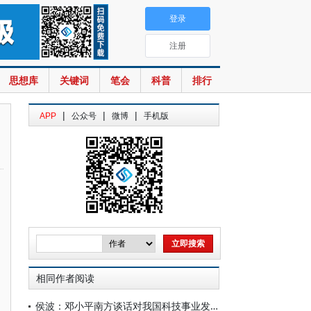
登录
注册
思想库
关键词
笔会
科普
排行
|
|
|
APP
公众号
微博
手机版
相同作者阅读
侯波：邓小平南方谈话对我国科技事业发展的重要意义