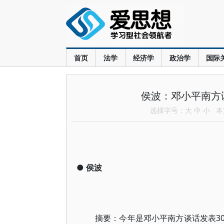
首页
法学
经济学
政治学
国际
侯波：邓小平南方
选择字号：
大
中
小
本文
●
侯波
摘要：今年是邓小平南方谈话发表3