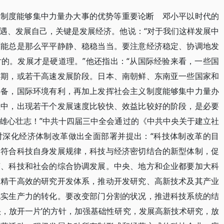
义制度能够集中力量办大事的优势等重要论断 邓小平以时代的
遇、发展自己，关键是发展经济。他说：“对于我们这样发展中
可能总是那么平平静静、稳稳当当。要注意经济稳定、协调地发
的。发展才是硬道理。”他还指出：“从国际经验来看，一些国
时期，或若干高速发展阶段。日本、南朝鲜、东南亚一些国家和
具备，国际环境有利，再加上发挥社会主义制度能够集中力量办
程中，出现若干个发展速度比较快、效益比较好的阶段，是必要
雄心壮志！”中共十四届三中全会通过的《中共中央关于建立社
对深化经济体制改革做出全面部署并提出：“科技体制改革的目
，符合科技自身发展规律，科技与经济密切结合的新型体制，促
济、科技和社会的综合协调发展。中央、地方和企业都要加大科
、精干高效的研究开发体系，推动开发研究、高新技术及其产业
现实生产力的转化。要改变部门分割的状况，推进科技系统的结
头，放开一片’的方针，加强基础性研究，发展高新技术研究，放