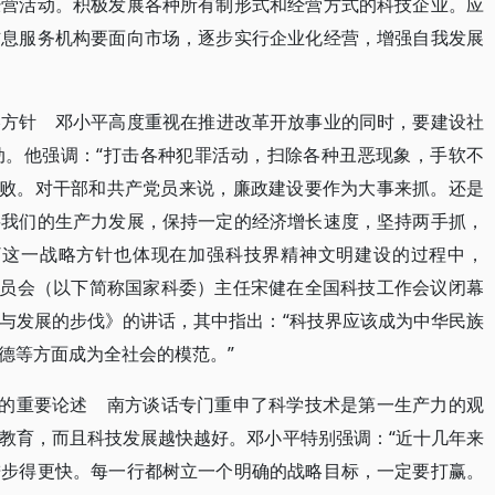
经营活动。积极发展各种所有制形式和经营方式的科技企业。应
信息服务机构要面向市场，逐步实行企业化经营，增强自我发展
略方针 邓小平高度重视在推进改革开放事业的同时，要建设社
动。他强调：“打击各种犯罪活动，扫除各种丑恶现象，手软不
腐败。对干部和共产党员来说，廉政建设要作为大事来抓。还是
要我们的生产力发展，保持一定的经济增长速度，坚持两手抓，
”这一战略方针也体现在加强科技界精神文明建设的过程中，
术委员会（以下简称国家科委）主任宋健在全国科技工作会议闭幕
与发展的步伐》的讲话，其中指出：“科技界应该成为中华民族
德等方面成为全社会的模范。”
”的重要论述 南方谈话专门重申了科学技术是第一生产力的观
教育，而且科技发展越快越好。邓小平特别强调：“近十几年来
进步得更快。每一行都树立一个明确的战略目标，一定要打赢。