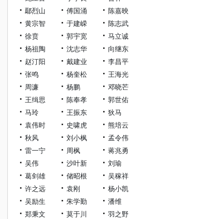
鄢烈山
傅国涌
陈嘉映
黄宗智
于建嵘
陈志武
徐贲
郭宇宽
马立诚
杨祖陶
沈志华
向继东
赵汀阳
戴建业
李昌平
张鸣
杨奎松
王海光
周濂
杨鹏
邓晓芒
王缉思
陈奉孝
郭世佑
马玲
王振东
狄马
袁伟时
史啸虎
熊培云
秋风
刘小枫
孟令伟
雷一宁
周枫
蒋兆勇
吴伟
沙叶新
刘瑜
葛剑雄
储昭根
吴稼祥
许之远
袁刚
杨小凯
吴励生
朱学勤
潘维
郑秉文
莫于川
羽之野