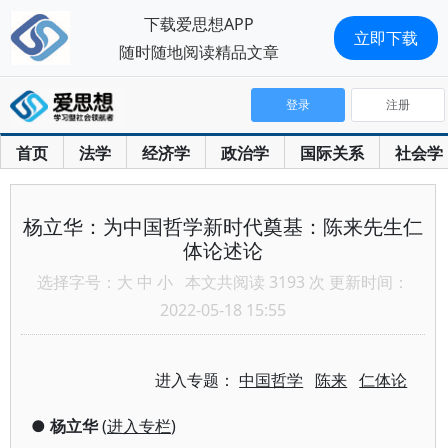
下载爱思想APP
立即下载
随时随地阅读精品文章
登录
注册
首页
法学
经济学
政治学
国际关系
社会学
杨立华：为中国哲学新时代奠基：陈来先生仁
体论述论
选择字号：
大
中
小
本文共阅读 3193 次 更新时间：
2022-05-18 15:55
进入专题：
中国哲学
陈来
仁体论
●
杨立华
(
进入专栏
)