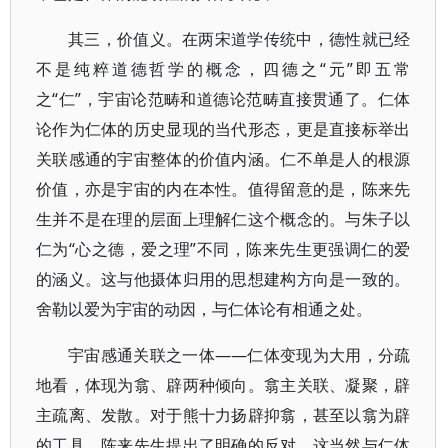
其三，价值义。在两宋道学传统中，德性就已经
不是纯粹道德哲学的概念，四德之“元”即五常
之“仁”，宇宙论范畴和道德论范畴直接贯通了。仁体
论作为仁体的历史显现的当代形态，更是直接标举出
关联感通的宇宙整体的价值内涵。仁不单是人的根源
价值，亦是宇宙的内在本性。值得留意的是，陈来先
生并不是在理的层面上理解仁这个概念的。与朱子以
仁为“心之德，爱之理”不同，陈来先生更强调仁的爱
的涵义。这与他摄体归用的思想建构方向是一致的。
舍勒以爱为宇宙的动因，与仁体论有相通之处。
宇宙感通关联之一体——仁体变现为大用，分疏
地看，体现为翕、辟两种倾向。翕主关联、凝聚，辟
主疏离、发散。对于熊十力扬辟抑翕，甚至以翕为辟
的工具，陈来先生提出了明确的反对。这当然与仁体