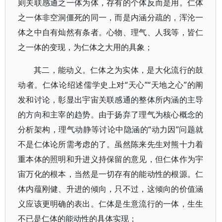
则关联感通之一体为体，存有的个体反而是用。仁体
之一体非空洞僵死的同一，而是内涵分疏的，浑沦一
体之中自有灿然有条者。心物、理气、人我等，皆仁
之一体的变现，为仁体之大用的具象；
其二，能动义。仁体之为实体，是大化流行的鼓
动者。仁体论绍述儒学史上对“天心”“天地之心”的阐
发和讨论，彰显出宇宙关联感通的整体所内涵的主导
的方向和主宰的趋势。由于扬弃了理气为核心概念的
分析架构，理气动静等讨论中隐涵的“动力因”问题就
不是仁体论所需考虑的了。虽然陈来先生对熊十力着
重本体的照明和升进义持保留的意见，但仁体作为宇
宙万化的根本，当然是一切存有的能动性的根源。仁
体内蕴刚健、升进的倾向，只不过，这倾向的价值涵
义应该更明确的表出。仁体是生意流行的一体，生生
不已是仁体的能动性的具体实现；