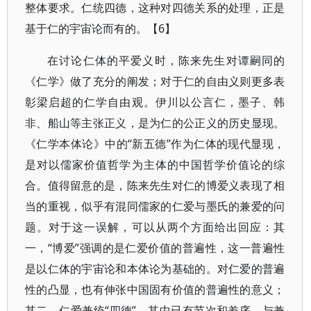
整体要求。仁统四德，这种对四德关系的处理，正是
基于仁的宇宙论而有的。【6】
在讨论仁体的平爱义时，陈来先生对谭嗣同的
《仁学》做了充分的阐发；对于仁的自由义则更多表
彰梁启超的仁学自由观。伊川以公言仁，墨子、韩
非、船山等主张正义，是为仁的公正义的历史显现。
《仁学本体论》中的“新五德”作为仁体的现代显现，
是对以儒家价值哲学为主体的中国哲学价值论的综
合。值得留意的是，陈来先生对仁的博爱义表现了相
当的重视，似乎有混同儒家的仁爱与墨氏的兼爱的问
题。对于这一误解，可以从两个方面给出回应：其
一，“博爱”强调的是仁爱价值的普遍性，这一普遍性
是以仁体的宇宙论和本体论为基础的。对仁爱的普遍
性的凸显，也有伸张中国固有价值的普遍性的意义；
其二，仁爱兼统“四德”，其中已有节次和差序，与兼