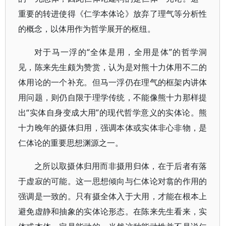
重要的转进使得《仁学本体论》放弃了理气等分析性
的概念，以体用作为哲学展开的枢纽。
对于马一浮的“全体是用，全用是体”的哲学洞
见，陈来先生颇为赞赏，认为是对熊十力体用不二的
体用论的一个补充。但马一浮仍在理气的框架内讲体
用问题，则仍自限于理学传统，不能像熊十力那样提
出“实体自身变成大用”的现代哲学意义的实体论。熊
十力晚年的摄体归用，强调本体或实体非心非物，是
仁体论的重要思想渊源之一。
之所以取摄体归用而非摄用归体，在于后者有落
于虚寂的可能。这一思想倾向与仁体论对翕的作用的
强调是一致的。只有摄全体入于大用，才能在根本上
避免虚静和抽象的实体论形态。在陈来先生看来，实