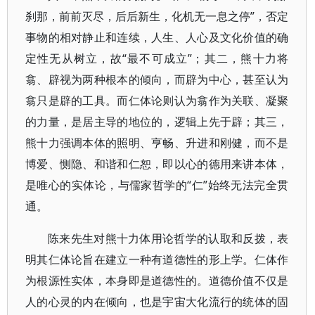
刹那，前前灭尽，后后新生，化机无一息之停”，否定
事物的相对静止和连续，人生、人心及文化价值的确
定性无从树立，故“最不可成立”；其二，熊十力将
翕、辟视为两种根本的倾向，而辟为中心，甚至认为
翕只是辟的工具。而仁体论则认为翕作为关联、凝聚
的力量，是居主导的地位的，逻辑上先于辟；其三，
熊十力强调本体的照明、亨畅、升进和刚健，而不是
博爱、恻隐、和谐和仁恕，即以心的德用来讲本体，
是唯心的实体论，与儒家哲学的“仁”始终无法完全贯
通。
陈来先生对熊十力体用论哲学的认取和反拨，表
明其仁体论旨在建立一种有道德性的形上学。仁体作
为根源性实体，本身即是道德性的。道德价值不仅是
人的心灵的内在倾向，也是宇宙大化流行的统体的固