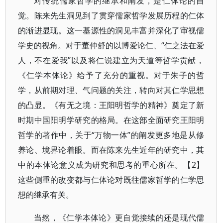
对传统儒家哲学的继承和阐发，是仁体论的自
觉。陈来先生洞见到了贯穿儒家哲学发展历程的仁体
的渐进显现。这一基源性的洞见丰富并深化了审视儒
学史的视角。对于董仲舒的以博爱论仁、“仁之法在爱
人，不在爱我”以及将仁说建立为天道等哲学贡献，
《仁学本体论》给予了充分的重视。对于朱子的哲
学，从前期对理、气问题的关注，转向对其仁学思想
的凸显。《有无之境：王阳明哲学的精神》奠定了新
时期中国阳明学研究的格局。在这部全面研究王阳明
哲学的著作中，关于“万物一体”的阐发更多地是从修
养论、境界论着眼。而在陈来先生近年的研究中，其
中的本体论意义成为研究和思考的重心所在。【2】
这些侧重的改变都与仁体论对既往儒家哲学的仁学思
想的继承有关。
当然，《仁学本体论》更自觉接续的还是现代儒