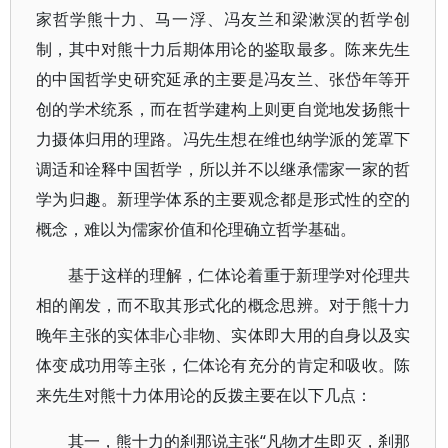
家哲学熊十力、马一浮、冯友兰和梁漱溟的哲学创
制，其中对熊十力后期体用论的鉴取最多。陈来先生
的中国哲学史研究延承的主要是冯友兰、张岱年等开
创的学术统系，而在哲学建构上则更自觉地发扬熊十
力摄体归用的理路。冯先生想在维也纳学派的笼罩下
调适和诠释中国哲学，所以并不以继承儒家一家的哲
学为归趣。新理学体系的主要观念都是形式性的空的
概念，难以为儒家价值和伦理确立哲学基础。
基于这样的理解，仁体论着重于新理学对伦理共
相的阐发，而不取其形式化的概念思辨。对于熊十力
晚年主张的实体非心非物、实体即大用的自身以及实
体变成功用等主张，仁体论有充分的肯定和吸收。陈
来先生对熊十力体用论的反拨主要在以下几点：
其一，熊十力的刹那说主张“凡物才生即灭，刹那