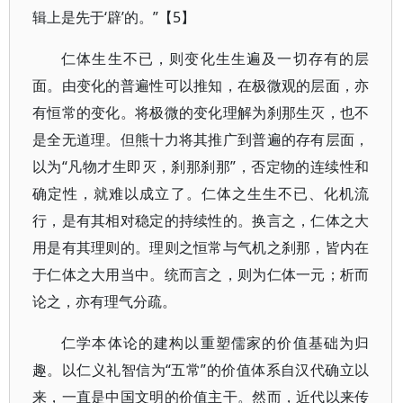
辑上是先于‘辟’的。”【5】
仁体生生不已，则变化生生遍及一切存有的层
面。由变化的普遍性可以推知，在极微观的层面，亦
有恒常的变化。将极微的变化理解为刹那生灭，也不
是全无道理。但熊十力将其推广到普遍的存有层面，
以为“凡物才生即灭，刹那刹那”，否定物的连续性和
确定性，就难以成立了。仁体之生生不已、化机流
行，是有其相对稳定的持续性的。换言之，仁体之大
用是有其理则的。理则之恒常与气机之刹那，皆内在
于仁体之大用当中。统而言之，则为仁体一元；析而
论之，亦有理气分疏。
仁学本体论的建构以重塑儒家的价值基础为归
趣。以仁义礼智信为“五常”的价值体系自汉代确立以
来，一直是中国文明的价值主干。然而，近代以来传