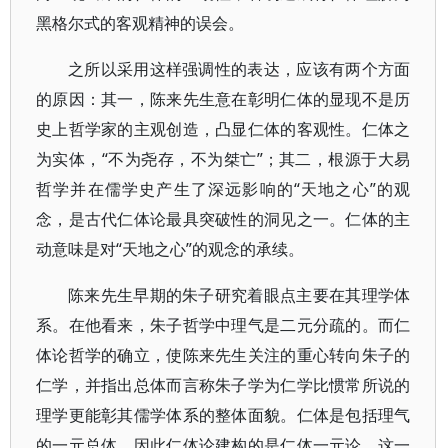
黑格尔式的客观精神的误会。
之所以采用这样强调性的表达，应该有两个方面
的原因：其一，陈来先生意在彰明仁体的显现不是历
史上哲学家的主观创造，凸显仁体的客观性。仁体之
为实体，“不为尧存，不为桀亡”；其二，根源于大易
哲学并在儒学史产生了深远影响的“天地之心”的观
念，是古代仁体论最具突破性的洞见之一。仁体的主
动意味是对“天地之心”的观念的承续。
陈来先生早期的朱子研究着眼点主要在其理学体
系。在他看来，朱子哲学中理气是二元分疏的。而仁
体论哲学的确立，使陈来先生关注的重心转向朱子的
仁学，并指出总体而言称朱子学为仁学比惯常所说的
理学更能彰其儒学体系的整体面貌。仁体是包括理气
的一元总体，因此仁体论建构的是仁体一元论。这一