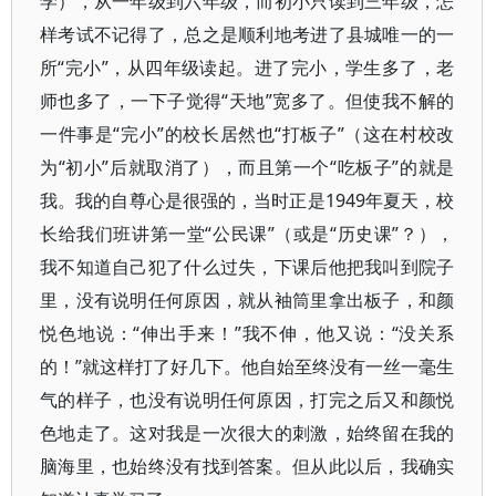
学），从一年级到六年级，而初小只读到三年级，怎
样考试不记得了，总之是顺利地考进了县城唯一的一
所“完小”，从四年级读起。进了完小，学生多了，老
师也多了，一下子觉得“天地”宽多了。但使我不解的
一件事是“完小”的校长居然也“打板子”（这在村校改
为“初小”后就取消了），而且第一个“吃板子”的就是
我。我的自尊心是很强的，当时正是1949年夏天，校
长给我们班讲第一堂“公民课”（或是“历史课”？），
我不知道自己犯了什么过失，下课后他把我叫到院子
里，没有说明任何原因，就从袖筒里拿出板子，和颜
悦色地说：“伸出手来！”我不伸，他又说：“没关系
的！”就这样打了好几下。他自始至终没有一丝一毫生
气的样子，也没有说明任何原因，打完之后又和颜悦
色地走了。这对我是一次很大的刺激，始终留在我的
脑海里，也始终没有找到答案。但从此以后，我确实