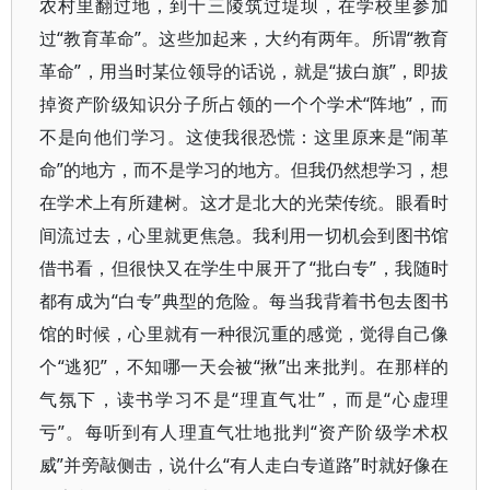
农村里翻过地，到十三陵筑过堤坝，在学校里参加
过“教育革命”。这些加起来，大约有两年。所谓“教育
革命”，用当时某位领导的话说，就是“拔白旗”，即拔
掉资产阶级知识分子所占领的一个个学术“阵地”，而
不是向他们学习。这使我很恐慌：这里原来是“闹革
命”的地方，而不是学习的地方。但我仍然想学习，想
在学术上有所建树。这才是北大的光荣传统。眼看时
间流过去，心里就更焦急。我利用一切机会到图书馆
借书看，但很快又在学生中展开了“批白专”，我随时
都有成为“白专”典型的危险。每当我背着书包去图书
馆的时候，心里就有一种很沉重的感觉，觉得自己像
个“逃犯”，不知哪一天会被“揪”出来批判。在那样的
气氛下，读书学习不是“理直气壮”，而是“心虚理
亏”。每听到有人理直气壮地批判“资产阶级学术权
威”并旁敲侧击，说什么“有人走白专道路”时就好像在