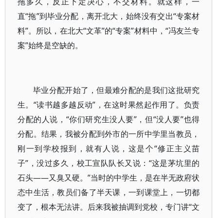
拖多久，反正下定决心，不交材料。就这样，一
直“拖”到毕业分配，离开北大，始终没有交出“专案材
料”。所以，在北大“文革”的“专案”材料中，“冯友兰专
案”始终是空缺的。
毕业分配开始了，但最难分配的是我们这批研究
生。“读书越多越反动”，在这时果然起作用了。负责
分配的人说，“你们研究生没人要”，但“没人要”也得
分配。结果，我被分配到外市的一所中学里当教员，
刚一到学校报到，就有人说，这是个“修正主义苗
子”，没过多久，校工宣队队长又说：“这是茅坑里的
石头——又臭又硬。”当时的中学生，是在半无政府状
态中生活，教员们备了半天课，一到课堂上，一切都
变了，根本无法讲。后来我被抽调到党校，专门讲“文