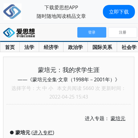
下载爱思想APP
立即下载
随时随地阅读精品文章
登录
注册
首页
法学
经济学
政治学
国际关系
社会学
蒙培元：我的求学生涯
——《蒙培元全集·文章（1998年－2001年）》
选择字号：
大
中
小
本文共阅读 5660 次 更新时间：
2022-04-25 15:43
进入专题：
蒙培元
●
蒙培元
(
进入专栏
)